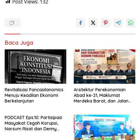
Post Views:
132
Baca Juga
Revitalisasi Pancasilanomics
Arsitektur Perekonomian
Menuju Keadilan Ekonomi
Abad ke-21, Maklumat
Berkelanjutan
Merdeka Barat, dan Jalan
Panjang Menuju Kedaulatan
Ekonomi
PODCAST Eps.10: Partisipasi
Masyakat Cegah Korupsi,
Narsum Risat dan Denny
Susanto.SH