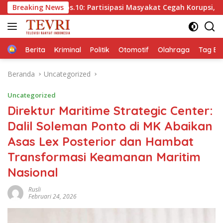
Langsung
 Eps.10: Partisipasi Masyakat Cegah Korupsi, Narsum Risat da
Breaking News
ke
konten
Home
Berita
Kriminal
Politik
Otomotif
Olahraga
Tag Ber
Beranda
Uncategorized
Uncategorized
Direktur Maritime Strategic Center:
Dalil Soleman Ponto di MK Abaikan
Asas Lex Posterior dan Hambat
Transformasi Keamanan Maritim
Nasional
Rusli
Februari 24, 2026