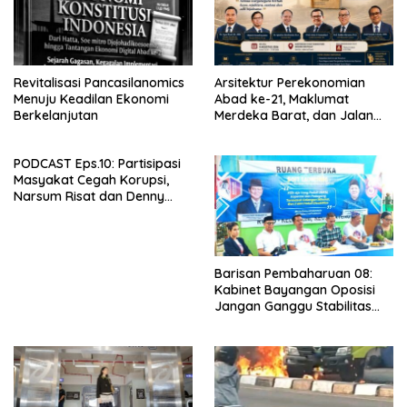
Revitalisasi Pancasilanomics
Arsitektur Perekonomian
Menuju Keadilan Ekonomi
Abad ke-21, Maklumat
Berkelanjutan
Merdeka Barat, dan Jalan
Panjang Menuju Kedaulatan
Ekonomi
PODCAST Eps.10: Partisipasi
Masyakat Cegah Korupsi,
Narsum Risat dan Denny
Susanto.SH
Barisan Pembaharuan 08:
Kabinet Bayangan Oposisi
Jangan Ganggu Stabilitas
Nasional dan Program Asta
Cita Prabowo-Gibran