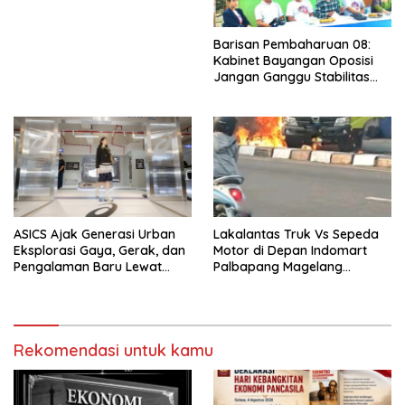
Barisan Pembaharuan 08:
Kabinet Bayangan Oposisi
Jangan Ganggu Stabilitas
Nasional dan Program Asta
Cita Prabowo-Gibran
ASICS Ajak Generasi Urban
Lakalantas Truk Vs Sepeda
Eksplorasi Gaya, Gerak, dan
Motor di Depan Indomart
Pengalaman Baru Lewat
Palbapang Magelang
GEL-STRATUS MC™ Pop Up
Berakibat Truk Kebakar
Experience
Rekomendasi untuk kamu