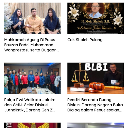
Mahkamah Agung RI Putus
Cak Sholeh Pulang
Fauzan Fadel Muhammad
Wanprestasi, serta Dugaan
Penyalahgunaan Dana dan
Aset PT GME
Pokja PWI Walikota Jaktim
Pendiri Beranda Ruang
dan GMNI Gelar Diskusi
Diskusi Dorong Negara Buka
Jurnalistik, Dorong Gen Z
Dialog dalam Penyelesaian
Kritis Bermedia Sosial
BLB