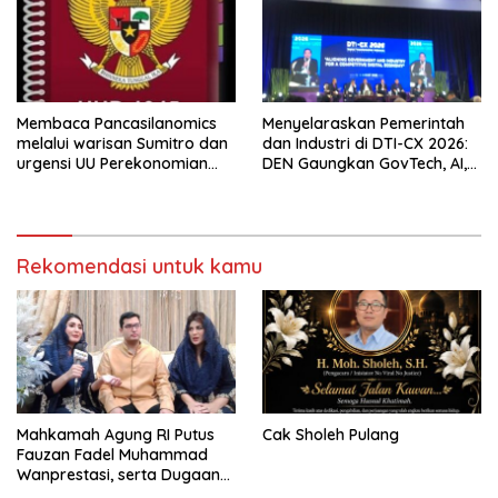
Membaca Pancasilanomics
Menyelaraskan Pemerintah
melalui warisan Sumitro dan
dan Industri di DTI-CX 2026:
urgensi UU Perekonomian
DEN Gaungkan GovTech, AI,
Nasional
dan Keamanan Holistik untuk
Ekonomi Digital yang
Kompetitif
Rekomendasi untuk kamu
Mahkamah Agung RI Putus
Cak Sholeh Pulang
Fauzan Fadel Muhammad
Wanprestasi, serta Dugaan
Penyalahgunaan Dana dan