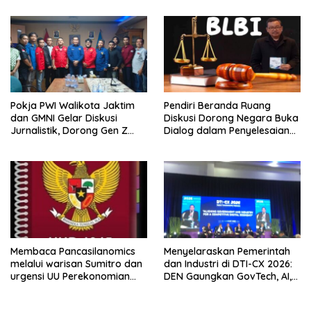
Aset PT GME
Pokja PWI Walikota Jaktim
Pendiri Beranda Ruang
dan GMNI Gelar Diskusi
Diskusi Dorong Negara Buka
Jurnalistik, Dorong Gen Z
Dialog dalam Penyelesaian
Kritis Bermedia Sosial
BLB
Membaca Pancasilanomics
Menyelaraskan Pemerintah
melalui warisan Sumitro dan
dan Industri di DTI-CX 2026:
urgensi UU Perekonomian
DEN Gaungkan GovTech, AI,
Nasional
dan Keamanan Holistik untuk
Ekonomi Digital yang