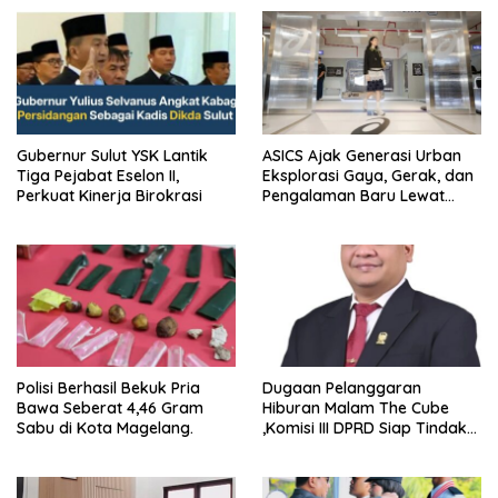
Gubernur Sulut YSK Lantik
ASICS Ajak Generasi Urban
Tiga Pejabat Eselon II,
Eksplorasi Gaya, Gerak, dan
Perkuat Kinerja Birokrasi
Pengalaman Baru Lewat
GEL-STRATUS MC™ Pop Up
Experience
Polisi Berhasil Bekuk Pria
Dugaan Pelanggaran
Bawa Seberat 4,46 Gram
Hiburan Malam The Cube
Sabu di Kota Magelang.
,Komisi III DPRD Siap Tindak
Tegas Jika Terbukti Bersalah