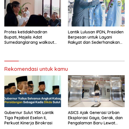
Protes ketidakhadiran
Lantik Lulusan IPDN, Presiden
Bupati, Majelis Adat
Berpesan untuk Layani
Sumedanglarang walkout
Rakyat dan Sederhanakan
saat audiensi di Sekda
Birokrasi
Sumedang
Rekomendasi untuk kamu
Gubernur Sulut YSK Lantik
ASICS Ajak Generasi Urban
Tiga Pejabat Eselon II,
Eksplorasi Gaya, Gerak, dan
Perkuat Kinerja Birokrasi
Pengalaman Baru Lewat
GEL-STRATUS MC™ Pop Up