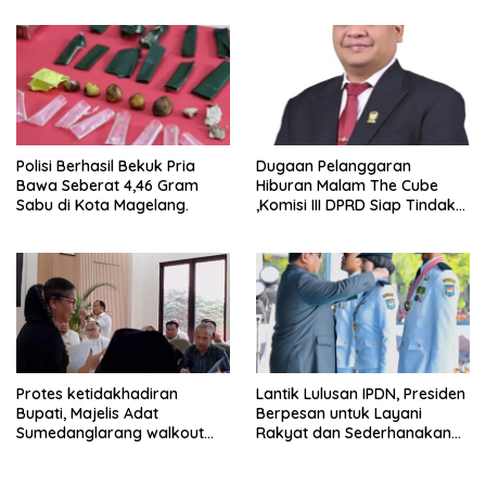
Experience
Polisi Berhasil Bekuk Pria
Dugaan Pelanggaran
Bawa Seberat 4,46 Gram
Hiburan Malam The Cube
Sabu di Kota Magelang.
,Komisi III DPRD Siap Tindak
Tegas Jika Terbukti Bersalah
Protes ketidakhadiran
Lantik Lulusan IPDN, Presiden
Bupati, Majelis Adat
Berpesan untuk Layani
Sumedanglarang walkout
Rakyat dan Sederhanakan
saat audiensi di Sekda
Birokrasi
Sumedang