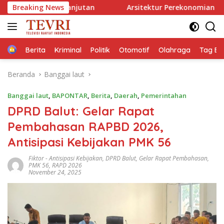
Langsung
lanjutan
Breaking News
Arsitektur Perekonomian Abad ke-21, Maklum
ke
konten
Home
Berita
Kriminal
Politik
Otomotif
Olahraga
Tag Ber
Beranda
Banggai laut
Banggai laut
,
BAPONTAR
,
Berita
,
Daerah
,
Pemerintahan
DPRD Balut: Gelar Rapat
Pembahasan RAPBD 2026,
Antisipasi Kebijakan PMK 56
Fiktor
-
Antisipasi Kebijakan
,
DPRD Balut
,
Gelar Rapat Pembahasan
,
PMK 56
,
RAPD 2026
November 24, 2025