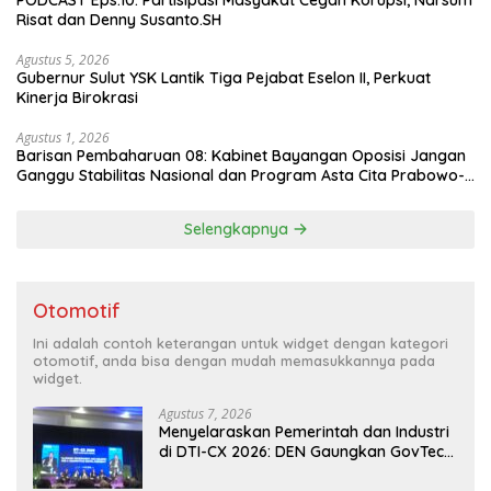
PODCAST Eps.10: Partisipasi Masyakat Cegah Korupsi, Narsum
Risat dan Denny Susanto.SH
Agustus 5, 2026
Gubernur Sulut YSK Lantik Tiga Pejabat Eselon II, Perkuat
Kinerja Birokrasi
Agustus 1, 2026
Barisan Pembaharuan 08: Kabinet Bayangan Oposisi Jangan
Ganggu Stabilitas Nasional dan Program Asta Cita Prabowo-
Gibran
Selengkapnya
Otomotif
Ini adalah contoh keterangan untuk widget dengan kategori
otomotif, anda bisa dengan mudah memasukkannya pada
widget.
Agustus 7, 2026
Menyelaraskan Pemerintah dan Industri
di DTI-CX 2026: DEN Gaungkan GovTech,
AI, dan Keamanan Holistik untuk