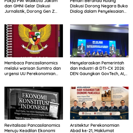
Pokja PWI Walikota Jaktim
Pendiri Beranda Ruang
dan GMNI Gelar Diskusi
Diskusi Dorong Negara Buka
Jurnalistik, Dorong Gen Z
Dialog dalam Penyelesaian
Kritis Bermedia Sosial
BLB
Membaca Pancasilanomics
Menyelaraskan Pemerintah
melalui warisan Sumitro dan
dan Industri di DTI-CX 2026:
urgensi UU Perekonomian
DEN Gaungkan GovTech, AI,
Nasional
dan Keamanan Holistik untuk
Ekonomi Digital yang
Kompetitif
Revitalisasi Pancasilanomics
Arsitektur Perekonomian
Menuju Keadilan Ekonomi
Abad ke-21, Maklumat