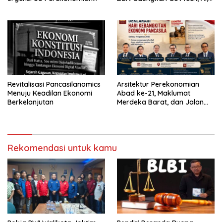
Nasional
dan Keamanan Holistik untuk
Ekonomi Digital yang
Kompetitif
Revitalisasi Pancasilanomics
Arsitektur Perekonomian
Menuju Keadilan Ekonomi
Abad ke-21, Maklumat
Berkelanjutan
Merdeka Barat, dan Jalan
Panjang Menuju Kedaulatan
Ekonomi
Rekomendasi untuk kamu