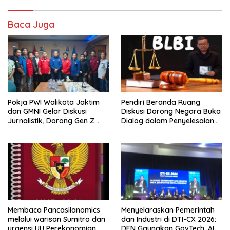
Baca Juga
Pokja PWI Walikota Jaktim
Pendiri Beranda Ruang
dan GMNI Gelar Diskusi
Diskusi Dorong Negara Buka
Jurnalistik, Dorong Gen Z
Dialog dalam Penyelesaian
Kritis Bermedia Sosial
BLB
Membaca Pancasilanomics
Menyelaraskan Pemerintah
melalui warisan Sumitro dan
dan Industri di DTI-CX 2026:
urgensi UU Perekonomian
DEN Gaungkan GovTech, AI,