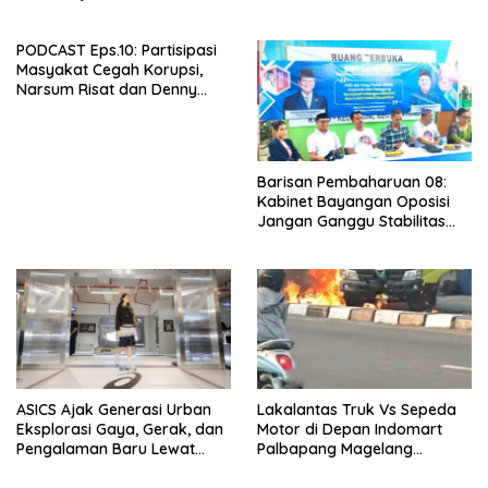
Panjang Menuju Kedaulatan
Ekonomi
PODCAST Eps.10: Partisipasi
Masyakat Cegah Korupsi,
Narsum Risat dan Denny
Susanto.SH
Barisan Pembaharuan 08:
Kabinet Bayangan Oposisi
Jangan Ganggu Stabilitas
Nasional dan Program Asta
Cita Prabowo-Gibran
ASICS Ajak Generasi Urban
Lakalantas Truk Vs Sepeda
Eksplorasi Gaya, Gerak, dan
Motor di Depan Indomart
Pengalaman Baru Lewat
Palbapang Magelang
GEL-STRATUS MC™ Pop Up
Berakibat Truk Kebakar