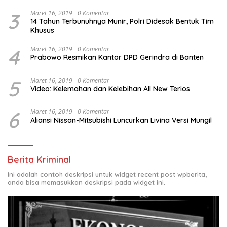
3
Maret 16, 2019
0 Komentar
14 Tahun Terbunuhnya Munir, Polri Didesak Bentuk Tim
Khusus
4
Maret 16, 2019
0 Komentar
Prabowo Resmikan Kantor DPD Gerindra di Banten
5
Maret 16, 2019
0 Komentar
Video: Kelemahan dan Kelebihan All New Terios
6
Maret 16, 2019
0 Komentar
Aliansi Nissan-Mitsubishi Luncurkan Livina Versi Mungil
Berita Kriminal
Ini adalah contoh deskripsi untuk widget recent post wpberita,
anda bisa memasukkan deskripsi pada widget ini.