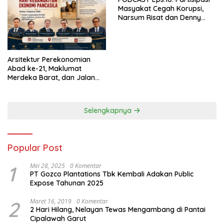
Masyakat Cegah Korupsi,
Narsum Risat dan Denny
Susanto.SH
Arsitektur Perekonomian
Abad ke-21, Maklumat
Merdeka Barat, dan Jalan
Panjang Menuju Kedaulatan
Ekonomi
Selengkapnya
Popular Post
1
Mei 28, 2025
0 Komentar
PT Gozco Plantations Tbk Kembali Adakan Public
Expose Tahunan 2025
2
Maret 16, 2019
0 Komentar
2 Hari Hilang, Nelayan Tewas Mengambang di Pantai
Cipalawah Garut