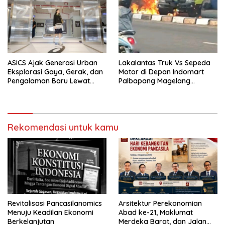
ASICS Ajak Generasi Urban
Lakalantas Truk Vs Sepeda
Eksplorasi Gaya, Gerak, dan
Motor di Depan Indomart
Pengalaman Baru Lewat
Palbapang Magelang
GEL-STRATUS MC™ Pop Up
Berakibat Truk Kebakar
Experience
Rekomendasi untuk kamu
Revitalisasi Pancasilanomics
Arsitektur Perekonomian
Menuju Keadilan Ekonomi
Abad ke-21, Maklumat
Berkelanjutan
Merdeka Barat, dan Jalan