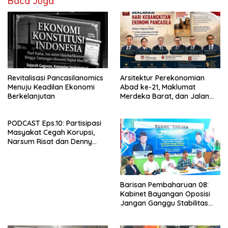
Baca Juga
Revitalisasi Pancasilanomics
Arsitektur Perekonomian
Menuju Keadilan Ekonomi
Abad ke-21, Maklumat
Berkelanjutan
Merdeka Barat, dan Jalan
Panjang Menuju Kedaulatan
Ekonomi
PODCAST Eps.10: Partisipasi
Masyakat Cegah Korupsi,
Narsum Risat dan Denny
Susanto.SH
Barisan Pembaharuan 08:
Kabinet Bayangan Oposisi
Jangan Ganggu Stabilitas
Nasional dan Program Asta
Cita Prabowo-Gibran