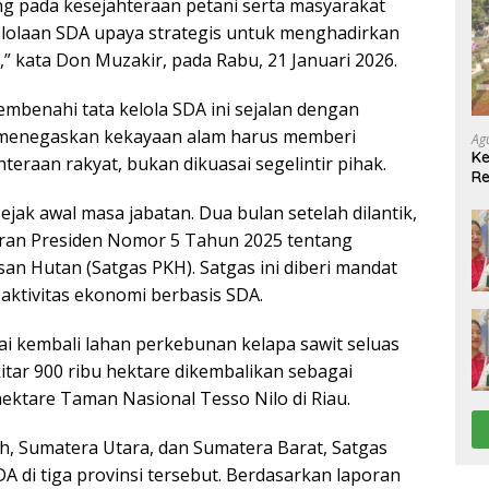
ng pada kesejahteraan petani serta masyarakat
lolaan SDA upaya strategis untuk menghadirkan
” kata Don Muzakir, pada Rabu, 21 Januari 2026.
benahi tata kelola SDA ini sejalan dengan
i menegaskan kekayaan alam harus memberi
Ag
Ke
eraan rakyat, bukan dikuasai segelintir pihak.
Re
(P
ejak awal masa jabatan. Dua bulan setelah dilantik,
Pe
ran Presiden Nomor 5 Tahun 2025 tentang
n Hutan (Satgas PKH). Satgas ini diberi mandat
aktivitas ekonomi berbasis SDA.
 kembali lahan perkebunan kelapa sawit seluas
kitar 900 ribu hektare dikembalikan sebagai
ektare Taman Nasional Tesso Nilo di Riau.
h, Sumatera Utara, dan Sumatera Barat, Satgas
di tiga provinsi tersebut. Berdasarkan laporan