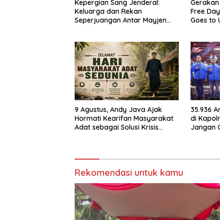
Kepergian Sang Jenderal:
Gerakan
Keluarga dan Rekan
Free Day
Seperjuangan Antar Mayjen
Goes to
TNI (Purn) CH Halomoan
Warisan 
Sidabutar ke Peristirahatan
Menduni
Terakhir
9 Agustus, Andy Java Ajak
35.936 A
Hormati Kearifan Masyarakat
di Kapol
Adat sebagai Solusi Krisis
Jangan 
Lingkungan
Jadilah T
Rekomendasi untuk kamu