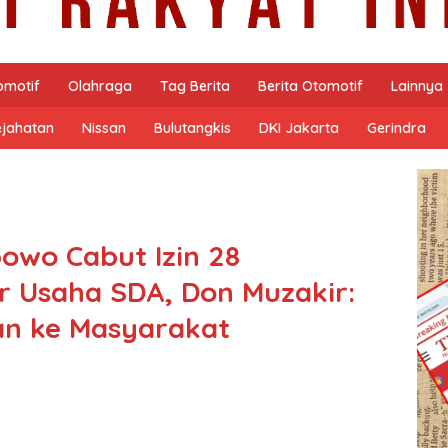
omotif
Olahraga
Tag Berita
Berita Otomotif
Lainnya
ejahatan
Nissan
Bulutangkis
DKI Jakarta
Gerindra
owo Cabut Izin 28
 Usaha SDA, Don Muzakir:
an ke Masyarakat