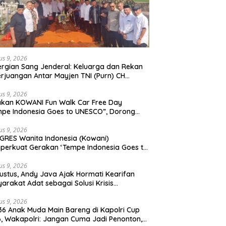
us 9, 2026
rgian Sang Jenderal: Keluarga dan Rekan
rjuangan Antar Mayjen TNI (Purn) CH
moan Sidabutar ke Peristirahatan Terakhir
us 9, 2026
kan KOWANI Fun Walk Car Free Day
pe Indonesia Goes to UNESCO”, Dorong
san Kuliner Nusantara Mendunia
us 9, 2026
RES Wanita Indonesia (Kowani)
erkuat Gerakan ‘Tempe Indonesia Goes to
sco”
us 9, 2026
ustus, Andy Java Ajak Hormati Kearifan
arakat Adat sebagai Solusi Krisis
gkungan
us 9, 2026
36 Anak Muda Main Bareng di Kapolri Cup
, Wakapolri: Jangan Cuma Jadi Penonton,