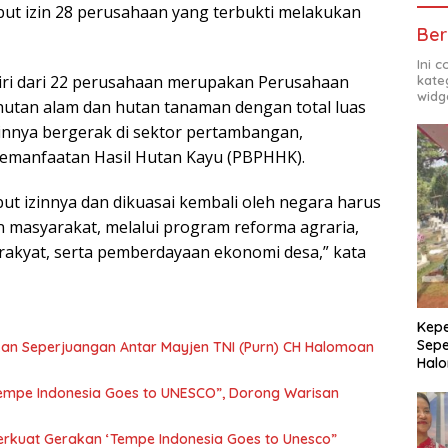
but izin 28 perusahaan yang terbukti melakukan
Ber
Ini 
iri dari 22 perusahaan merupakan Perusahaan
kate
widg
utan alam dan hutan tanaman dengan total luas
innya bergerak di sektor pertambangan,
Pemanfaatan Hasil Hutan Kayu (PBPHHK).
but izinnya dan dikuasai kembali oleh negara harus
n masyarakat, melalui program reforma agraria,
rakyat, serta pemberdayaan ekonomi desa,” kata
Kepe
Sepe
kan Seperjuangan Antar Mayjen TNI (Purn) CH Halomoan
Halo
empe Indonesia Goes to UNESCO”, Dorong Warisan
rkuat Gerakan ‘Tempe Indonesia Goes to Unesco”