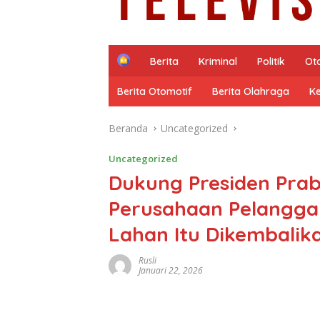
H
Berita
Kriminal
Politik
Ot
o
m
Berita Otomotif
Berita Olahraga
K
e
Beranda
Uncategorized
Uncategorized
Dukung Presiden Prab
Perusahaan Pelanggar
Lahan Itu Dikembalik
Rusli
Januari 22, 2026