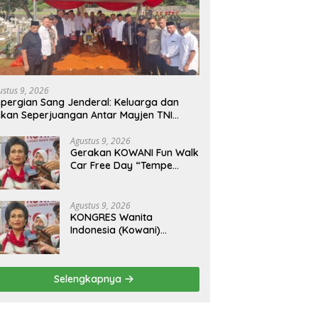
ustus 9, 2026
pergian Sang Jenderal: Keluarga dan
kan Seperjuangan Antar Mayjen TNI
urn) CH Halomoan Sidabutar ke
ristirahatan Terakhir
Agustus 9, 2026
Gerakan KOWANI Fun Walk
Car Free Day “Tempe
Indonesia Goes to
UNESCO”, Dorong Warisan
Kuliner Nusantara
Agustus 9, 2026
Mendunia
KONGRES Wanita
Indonesia (Kowani)
Memperkuat Gerakan
‘Tempe Indonesia Goes to
Unesco”
Selengkapnya