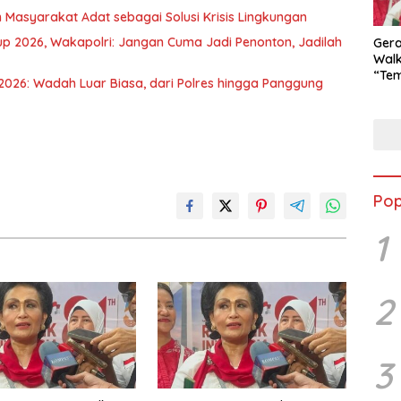
 Masyarakat Adat sebagai Solusi Krisis Lingkungan
up 2026, Wakapolri: Jangan Cuma Jadi Penonton, Jadilah
Ger
Walk
“Tem
p 2026: Wadah Luar Biasa, dari Polres hingga Panggung
Goes
Dor
Kuli
Men
Pop
1
2
3