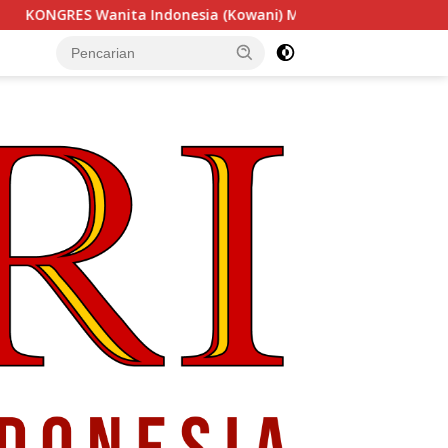
esia (Kowani) Memperkuat Gerakan ‘Tempe Indonesia Goes to 