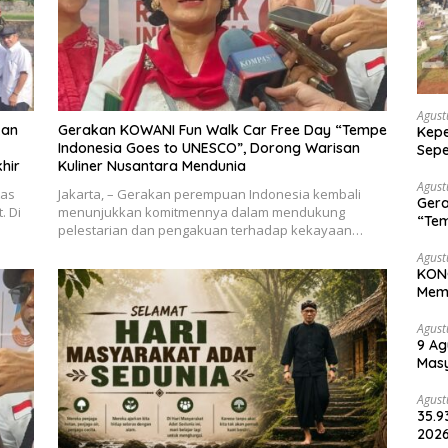
Agust
kan
Gerakan KOWANI Fun Walk Car Free Day “Tempe
Kepe
Indonesia Goes to UNESCO”, Dorong Warisan
Sepe
hir
Kuliner Nusantara Mendunia
Halo
Agust
tas
Jakarta, – Gerakan perempuan Indonesia kembali
Gera
. Di
menunjukkan komitmennya dalam mendukung
“Tem
pelestarian dan pengakuan terhadap kekayaan…
Wari
Agust
KONG
Memp
Une
Agust
9 Ag
Masy
Lin
Agust
35.9
2026