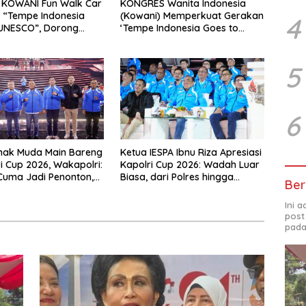
 KOWANI Fun Walk Car
KONGRES Wanita Indonesia
 “Tempe Indonesia
(Kowani) Memperkuat Gerakan
4
 UNESCO”, Dorong
‘Tempe Indonesia Goes to
Kuliner Nusantara
Unesco”
a
5
6
nak Muda Main Bareng
Ketua IESPA Ibnu Riza Apresiasi
ri Cup 2026, Wakapolri:
Kapolri Cup 2026: Wadah Luar
Cuma Jadi Penonton,
Biasa, dari Polres hingga
Ber
alenta Digital
Panggung Nasional
Ini 
post
pada