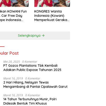
akan KOWANI Fun
KONGRES Wanita
 Car Free Day
Indonesia (Kowani)
pe Indonesia
Memperkuat Gerakan
 to UNESCO”,
‘Tempe Indonesia
ong Warisan
Goes to Unesco”
ner Nusantara
Selengkapnya
dunia
ular Post
Mei 28, 2025
0 Komentar
PT Gozco Plantations Tbk Kembali
Adakan Public Expose Tahunan 2025
Maret 16, 2019
0 Komentar
2 Hari Hilang, Nelayan Tewas
Mengambang di Pantai Cipalawah Garut
Maret 16, 2019
0 Komentar
14 Tahun Terbunuhnya Munir, Polri
Didesak Bentuk Tim Khusus