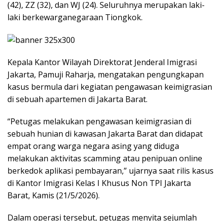
(42), ZZ (32), dan WJ (24). Seluruhnya merupakan laki-
laki berkewarganegaraan Tiongkok.
Kepala Kantor Wilayah Direktorat Jenderal Imigrasi
Jakarta, Pamuji Raharja, mengatakan pengungkapan
kasus bermula dari kegiatan pengawasan keimigrasian
di sebuah apartemen di Jakarta Barat.
“Petugas melakukan pengawasan keimigrasian di
sebuah hunian di kawasan Jakarta Barat dan didapat
empat orang warga negara asing yang diduga
melakukan aktivitas scamming atau penipuan online
berkedok aplikasi pembayaran,” ujarnya saat rilis kasus
di Kantor Imigrasi Kelas I Khusus Non TPI Jakarta
Barat, Kamis (21/5/2026).
Dalam operasi tersebut, petugas menyita sejumlah