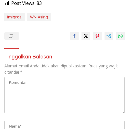
Post Views:
83
Imigrasi
WN Asing
Tinggalkan Balasan
Alamat email Anda tidak akan dipublikasikan.
Ruas yang wajib
ditandai
*