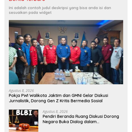
Ini adalah contoh judul deskripsi yang bisa anda isi dan
sesuaikan pada widget
Agustus 8, 2026
Pokja PWI Walikota Jaktim dan GMNI Gelar Diskusi
Jurnalistik, Dorong Gen Z Kritis Bermedia Sosial
Agustus 8, 2026
Pendiri Beranda Ruang Diskusi Dorong
Negara Buka Dialog dalam
Penyelesaian BLB