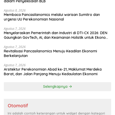
dalam Penyelesaian BLB
Agustus 8, 2026
Membaca Pancasilanomics melalui warisan Sumitro dan
urgensi UU Perekonomian Nasional
Agustus 7, 2026
Menyelaraskan Pemerintah dan Industri di DTI-CX 2026: DEN
Gaungkan GovTech, AI, dan Keamanan Holistik untuk Ekonomi
Digital yang Kompetitif
Agustus 7, 2026
Revitalisasi Pancasilanomics Menuju Keadilan Ekonomi
Berkelanjutan
Agustus 7, 2026
Arsitektur Perekonomian Abad ke-21, Maklumat Merdeka
Barat, dan Jalan Panjang Menuju Kedaulatan Ekonomi
Selengkapnya
Otomotif
Ini adalah contoh keterangan untuk widget dengan kategori