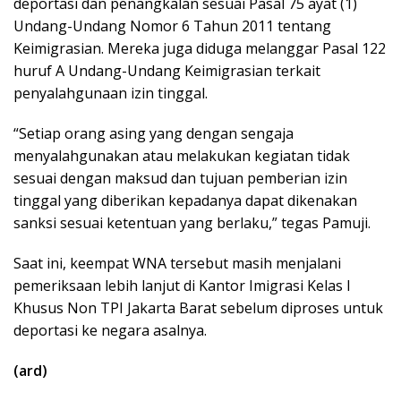
deportasi dan penangkalan sesuai Pasal 75 ayat (1)
Undang-Undang Nomor 6 Tahun 2011 tentang
Keimigrasian. Mereka juga diduga melanggar Pasal 122
huruf A Undang-Undang Keimigrasian terkait
penyalahgunaan izin tinggal.
“Setiap orang asing yang dengan sengaja
menyalahgunakan atau melakukan kegiatan tidak
sesuai dengan maksud dan tujuan pemberian izin
tinggal yang diberikan kepadanya dapat dikenakan
sanksi sesuai ketentuan yang berlaku,” tegas Pamuji.
Saat ini, keempat WNA tersebut masih menjalani
pemeriksaan lebih lanjut di Kantor Imigrasi Kelas I
Khusus Non TPI Jakarta Barat sebelum diproses untuk
deportasi ke negara asalnya.
(ard)