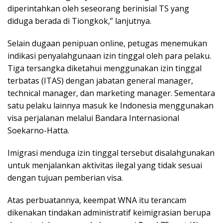
diperintahkan oleh seseorang berinisial TS yang
diduga berada di Tiongkok,” lanjutnya.
Selain dugaan penipuan online, petugas menemukan
indikasi penyalahgunaan izin tinggal oleh para pelaku.
Tiga tersangka diketahui menggunakan izin tinggal
terbatas (ITAS) dengan jabatan general manager,
technical manager, dan marketing manager. Sementara
satu pelaku lainnya masuk ke Indonesia menggunakan
visa perjalanan melalui Bandara Internasional
Soekarno-Hatta.
Imigrasi menduga izin tinggal tersebut disalahgunakan
untuk menjalankan aktivitas ilegal yang tidak sesuai
dengan tujuan pemberian visa.
Atas perbuatannya, keempat WNA itu terancam
dikenakan tindakan administratif keimigrasian berupa