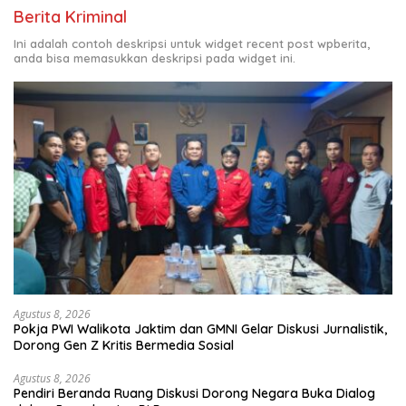
Berita Kriminal
Ini adalah contoh deskripsi untuk widget recent post wpberita,
anda bisa memasukkan deskripsi pada widget ini.
Agustus 8, 2026
Pokja PWI Walikota Jaktim dan GMNI Gelar Diskusi Jurnalistik,
Dorong Gen Z Kritis Bermedia Sosial
Agustus 8, 2026
Pendiri Beranda Ruang Diskusi Dorong Negara Buka Dialog