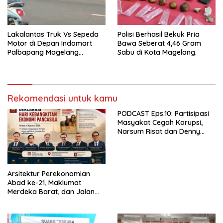
Lakalantas Truk Vs Sepeda
Polisi Berhasil Bekuk Pria
Motor di Depan Indomart
Bawa Seberat 4,46 Gram
Palbapang Magelang
Sabu di Kota Magelang.
Berakibat Truk Kebakar
Rekomendasi untuk kamu
PODCAST Eps.10: Partisipasi
Masyakat Cegah Korupsi,
Narsum Risat dan Denny
Susanto.SH
Arsitektur Perekonomian
Abad ke-21, Maklumat
Merdeka Barat, dan Jalan
Panjang Menuju Kedaulatan
Ekonomi