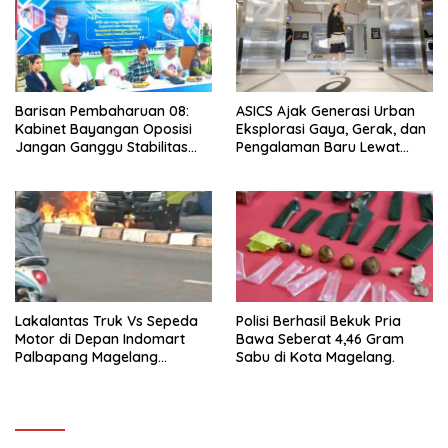
Barisan Pembaharuan 08:
ASICS Ajak Generasi Urban
Kabinet Bayangan Oposisi
Eksplorasi Gaya, Gerak, dan
Jangan Ganggu Stabilitas
Pengalaman Baru Lewat
Nasional dan Program Asta
GEL-STRATUS MC™ Pop Up
Cita Prabowo-Gibran
Experience
Lakalantas Truk Vs Sepeda
Polisi Berhasil Bekuk Pria
Motor di Depan Indomart
Bawa Seberat 4,46 Gram
Palbapang Magelang
Sabu di Kota Magelang.
Berakibat Truk Kebakar