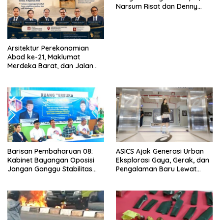
Narsum Risat dan Denny
Susanto.SH
Arsitektur Perekonomian
Abad ke-21, Maklumat
Merdeka Barat, dan Jalan
Panjang Menuju Kedaulatan
Ekonomi
Barisan Pembaharuan 08:
ASICS Ajak Generasi Urban
Kabinet Bayangan Oposisi
Eksplorasi Gaya, Gerak, dan
Jangan Ganggu Stabilitas
Pengalaman Baru Lewat
Nasional dan Program Asta
GEL-STRATUS MC™ Pop Up
Cita Prabowo-Gibran
Experience