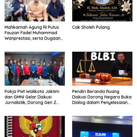
Mahkamah Agung RI Putus
Cak Sholeh Pulang
Fauzan Fadel Muhammad
Wanprestasi, serta Dugaan
Penyalahgunaan Dana dan
Aset PT GME
Pokja PWI Walikota Jaktim
Pendiri Beranda Ruang
dan GMNI Gelar Diskusi
Diskusi Dorong Negara Buka
Jurnalistik, Dorong Gen Z
Dialog dalam Penyelesaian
Kritis Bermedia Sosial
BLB