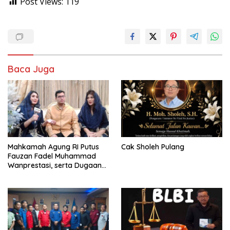
Post Views:
119
Baca Juga
Mahkamah Agung RI Putus
Cak Sholeh Pulang
Fauzan Fadel Muhammad
Wanprestasi, serta Dugaan
Penyalahgunaan Dana dan
Aset PT GME