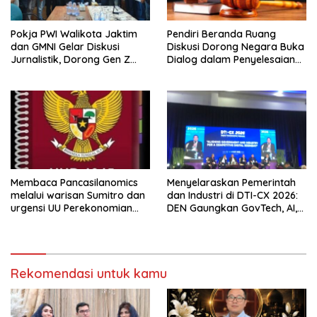
Pokja PWI Walikota Jaktim
Pendiri Beranda Ruang
dan GMNI Gelar Diskusi
Diskusi Dorong Negara Buka
Jurnalistik, Dorong Gen Z
Dialog dalam Penyelesaian
Kritis Bermedia Sosial
BLB
Membaca Pancasilanomics
Menyelaraskan Pemerintah
melalui warisan Sumitro dan
dan Industri di DTI-CX 2026:
urgensi UU Perekonomian
DEN Gaungkan GovTech, AI,
Nasional
dan Keamanan Holistik untuk
Ekonomi Digital yang
Kompetitif
Rekomendasi untuk kamu