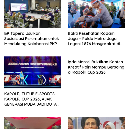
BP Tapera Usulkan
Bakti Kesehatan Kodam
Sosialisasi Perumahan untuk
Jaya – Polda Metro Jaya
Mendukung Kolaborasi PKP
Layani 1.876 Masyarakat di
dan Kemendagri
Monas
Ipda Marcel Buktikan Konten
Kreatif Polri Mampu Bersaing
di Kapolri Cup 2026
KAPOLRI TUTUP E-SPORTS
KAPOLRI CUP 2026, AJAK
GENERASI MUDA JADI DUTA
KAMTIBMAS DAN AKTIF
LAPORKAN GANGGUAN KE 110