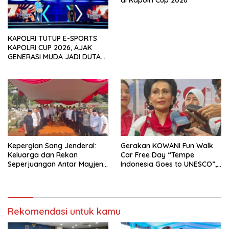
di Kapolri Cup 2026
KAPOLRI TUTUP E-SPORTS
KAPOLRI CUP 2026, AJAK
GENERASI MUDA JADI DUTA
KAMTIBMAS DAN AKTIF
LAPORKAN GANGGUAN KE 110
Kepergian Sang Jenderal:
Gerakan KOWANI Fun Walk
Keluarga dan Rekan
Car Free Day “Tempe
Seperjuangan Antar Mayjen
Indonesia Goes to UNESCO”,
TNI (Purn) CH Halomoan
Dorong Warisan Kuliner
Sidabutar ke Peristirahatan
Nusantara Mendunia
Terakhir
Rekomendasi untuk kamu