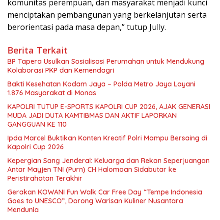
komunitas perempuan, dan masyarakat menjadi kunci
menciptakan pembangunan yang berkelanjutan serta
berorientasi pada masa depan,” tutup Jully.
Berita Terkait
BP Tapera Usulkan Sosialisasi Perumahan untuk Mendukung
Kolaborasi PKP dan Kemendagri
Bakti Kesehatan Kodam Jaya – Polda Metro Jaya Layani
1.876 Masyarakat di Monas
KAPOLRI TUTUP E-SPORTS KAPOLRI CUP 2026, AJAK GENERASI
MUDA JADI DUTA KAMTIBMAS DAN AKTIF LAPORKAN
GANGGUAN KE 110
Ipda Marcel Buktikan Konten Kreatif Polri Mampu Bersaing di
Kapolri Cup 2026
Kepergian Sang Jenderal: Keluarga dan Rekan Seperjuangan
Antar Mayjen TNI (Purn) CH Halomoan Sidabutar ke
Peristirahatan Terakhir
Gerakan KOWANI Fun Walk Car Free Day “Tempe Indonesia
Goes to UNESCO”, Dorong Warisan Kuliner Nusantara
Mendunia