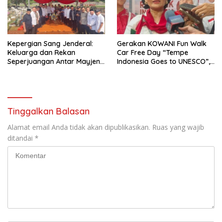
Kepergian Sang Jenderal:
Gerakan KOWANI Fun Walk
Keluarga dan Rekan
Car Free Day “Tempe
Seperjuangan Antar Mayjen
Indonesia Goes to UNESCO”,
TNI (Purn) CH Halomoan
Dorong Warisan Kuliner
Sidabutar ke Peristirahatan
Nusantara Mendunia
Terakhir
Tinggalkan Balasan
Alamat email Anda tidak akan dipublikasikan.
Ruas yang wajib
ditandai
*