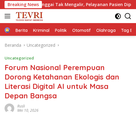
Langsung
SUD Banggai Tak Mengalir, Pelayanan Pasien Dipertaruhkan: K
Breaking News
ke
konten
Home
Berita
Kriminal
Politik
Otomotif
Olahraga
Tag Ber
Beranda
Uncategorized
Uncategorized
Forum Nasional Perempuan
Dorong Ketahanan Ekologis dan
Literasi Digital AI untuk Masa
Depan Bangsa
Rusli
Mei 10, 2026