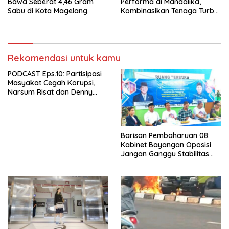
Bawa Seberat 4,46 Gram
Performa di Mandalika,
Sabu di Kota Magelang.
Kombinasikan Tenaga Turbo
dan Kenyamanan
Berkendara”
Rekomendasi untuk kamu
PODCAST Eps.10: Partisipasi
Masyakat Cegah Korupsi,
Narsum Risat dan Denny
Susanto.SH
Barisan Pembaharuan 08:
Kabinet Bayangan Oposisi
Jangan Ganggu Stabilitas
Nasional dan Program Asta
Cita Prabowo-Gibran