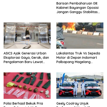
Barisan Pembaharuan 08:
Kabinet Bayangan Oposisi
Jangan Ganggu Stabilitas
Nasional dan Program Asta
Cita Prabowo-Gibran
ASICS Ajak Generasi Urban
Lakalantas Truk Vs Sepeda
Eksplorasi Gaya, Gerak, dan
Motor di Depan Indomart
Pengalaman Baru Lewat
Palbapang Magelang
GEL-STRATUS MC™ Pop Up
Berakibat Truk Kebakar
Experience
Polisi Berhasil Bekuk Pria
Geely Coolray Unjuk