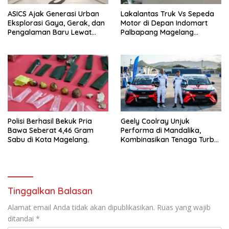
ASICS Ajak Generasi Urban
Lakalantas Truk Vs Sepeda
Eksplorasi Gaya, Gerak, dan
Motor di Depan Indomart
Pengalaman Baru Lewat
Palbapang Magelang
GEL-STRATUS MC™ Pop Up
Berakibat Truk Kebakar
Experience
Polisi Berhasil Bekuk Pria
Geely Coolray Unjuk
Bawa Seberat 4,46 Gram
Performa di Mandalika,
Sabu di Kota Magelang.
Kombinasikan Tenaga Turbo
dan Kenyamanan
Berkendara”
Tinggalkan Balasan
Alamat email Anda tidak akan dipublikasikan.
Ruas yang wajib
ditandai
*