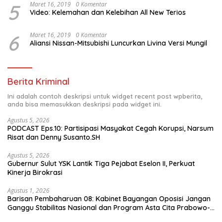
5
Maret 16, 2019
0 Komentar
Video: Kelemahan dan Kelebihan All New Terios
6
Maret 16, 2019
0 Komentar
Aliansi Nissan-Mitsubishi Luncurkan Livina Versi Mungil
Berita Kriminal
Ini adalah contoh deskripsi untuk widget recent post wpberita,
anda bisa memasukkan deskripsi pada widget ini.
Agustus 5, 2026
PODCAST Eps.10: Partisipasi Masyakat Cegah Korupsi, Narsum
Risat dan Denny Susanto.SH
Agustus 5, 2026
Gubernur Sulut YSK Lantik Tiga Pejabat Eselon II, Perkuat
Kinerja Birokrasi
Agustus 1, 2026
Barisan Pembaharuan 08: Kabinet Bayangan Oposisi Jangan
Ganggu Stabilitas Nasional dan Program Asta Cita Prabowo-
Gibran