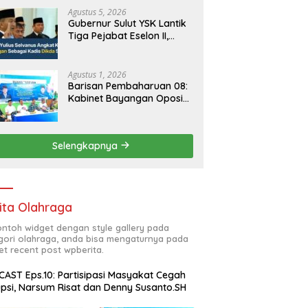
Agustus 5, 2026
Gubernur Sulut YSK Lantik
Tiga Pejabat Eselon II,
Perkuat Kinerja Birokrasi
Agustus 1, 2026
Barisan Pembaharuan 08:
Kabinet Bayangan Oposisi
Jangan Ganggu Stabilitas
Nasional dan Program
Asta Cita Prabowo-Gibran
Selengkapnya
ita Olahraga
contoh widget dengan style gallery pada
gori olahraga, anda bisa mengaturnya pada
et recent post wpberita.
AST Eps.10: Partisipasi Masyakat Cegah
psi, Narsum Risat dan Denny Susanto.SH