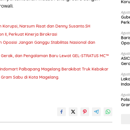
Koru
owali.
Agust
Gubernur Su
Perk
h Korupsi, Narsum Risat dan Denny Susanto.SH
Agust
abat Eselon II, Perkuat Kinerja Birokrasi
Bari
 Oposisi Jangan Ganggu Stabilitas Nasional dan
Opos
Prog
Agust
a, Gerak, dan Pengalaman Baru Lewat GEL-STRATUS MC™
ASIC
Gera
STR
 Indomart Palbapang Magelang Berakibat Truk Kebakar
Agust
46 Gram Sabu di Kota Magelang.
Laka
Indo
Keb
Agust
Poli
Gram