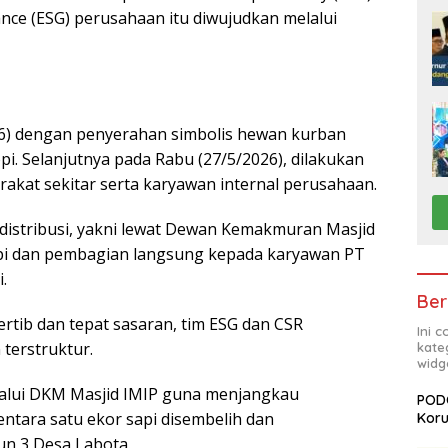
ance (ESG) perusahaan itu diwujudkan melalui
026) dengan penyerahan simbolis hewan kurban
. Selanjutnya pada Rabu (27/5/2026), dilakukan
rakat sekitar serta karyawan internal perusahaan.
r distribusi, yakni lewat Dewan Kemakmuran Masjid
pi dan pembagian langsung kepada karyawan PT
.
Ber
ertib dan tepat sasaran, tim ESG dan CSR
Ini 
terstruktur.
kate
widg
elalui DKM Masjid IMIP guna menjangkau
PODC
ntara satu ekor sapi disembelih dan
Koru
un 3 Desa Labota.