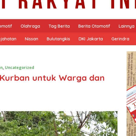
omotif
Olahraga
Tag Berita
Berita Otomotif
Lainnya
ejahatan
Nissan
Bulutangkis
DKI Jakarta
Gerindra
an
,
Uncategorized
 Kurban untuk Warga dan