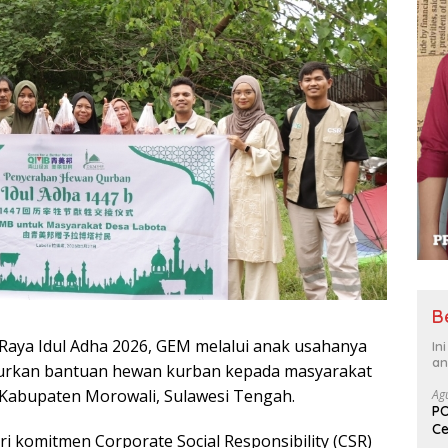
B
 Raya Idul Adha 2026, GEM melalui anak usahanya
In
an
urkan bantuan hewan kurban kepada masyarakat
Kabupaten Morowali, Sulawesi Tengah.
Ag
PO
Ce
i komitmen Corporate Social Responsibility (CSR)
Su