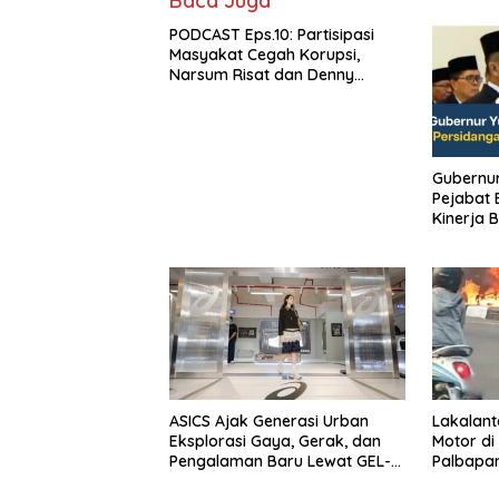
Baca Juga
PODCAST Eps.10: Partisipasi
Masyakat Cegah Korupsi,
Narsum Risat dan Denny
Susanto.SH
Gubernur Sulu
Pejabat E
Kinerja B
ASICS Ajak Generasi Urban
Lakalant
Eksplorasi Gaya, Gerak, dan
Motor di
Pengalaman Baru Lewat GEL-
Palbapa
STRATUS MC™ Pop Up
Berakiba