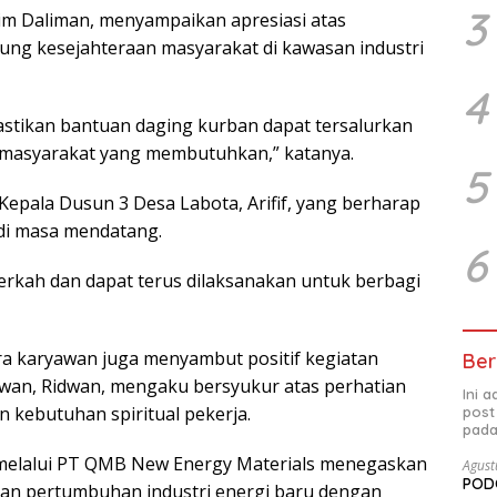
3
im Daliman, menyampaikan apresiasi atas
ng kesejahteraan masyarakat di kawasan industri
4
astikan bantuan daging kurban dapat tersalurkan
 masyarakat yang membutuhkan,” katanya.
5
Kepala Dusun 3 Desa Labota, Arifif, yang berharap
 di masa mendatang.
6
erkah dan dapat terus dilaksanakan untuk berbagi
ra karyawan juga menyambut positif kegiatan
Ber
awan, Ridwan, mengaku bersyukur atas perhatian
Ini 
 kebutuhan spiritual pekerja.
post
pada
 melalui PT QMB New Energy Materials menegaskan
Agust
PODC
an pertumbuhan industri energi baru dengan