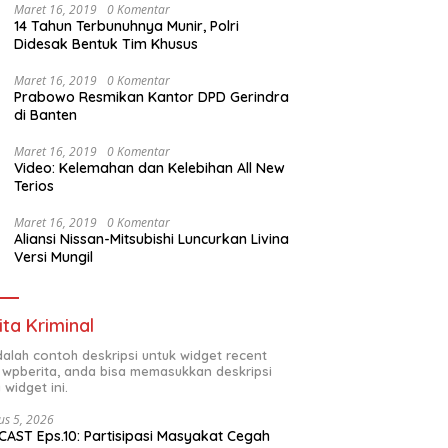
Maret 16, 2019
0 Komentar
14 Tahun Terbunuhnya Munir, Polri
Didesak Bentuk Tim Khusus
Maret 16, 2019
0 Komentar
Prabowo Resmikan Kantor DPD Gerindra
di Banten
Maret 16, 2019
0 Komentar
Video: Kelemahan dan Kelebihan All New
Terios
Maret 16, 2019
0 Komentar
Aliansi Nissan-Mitsubishi Luncurkan Livina
Versi Mungil
ita Kriminal
adalah contoh deskripsi untuk widget recent
 wpberita, anda bisa memasukkan deskripsi
 widget ini.
us 5, 2026
AST Eps.10: Partisipasi Masyakat Cegah