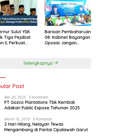
rnur Sulut YSK
Barisan Pembaharuan
ik Tiga Pejabat
08: Kabinet Bayangan
on II, Perkuat
Oposisi Jangan
rja Birokrasi
Ganggu Stabilitas
Nasional dan
Program Asta Cita
Selengkapnya
Prabowo-Gibran
ular Post
Mei 28, 2025
0 Komentar
PT Gozco Plantations Tbk Kembali
Adakan Public Expose Tahunan 2025
Maret 16, 2019
0 Komentar
2 Hari Hilang, Nelayan Tewas
Mengambang di Pantai Cipalawah Garut