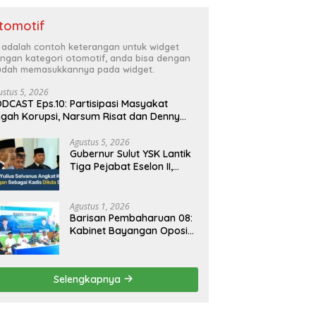
tomotif
i adalah contoh keterangan untuk widget
ngan kategori otomotif, anda bisa dengan
dah memasukkannya pada widget.
ustus 5, 2026
DCAST Eps.10: Partisipasi Masyakat
gah Korupsi, Narsum Risat dan Denny
santo.SH
Agustus 5, 2026
Gubernur Sulut YSK Lantik
Tiga Pejabat Eselon II,
Perkuat Kinerja Birokrasi
Agustus 1, 2026
Barisan Pembaharuan 08:
Kabinet Bayangan Oposisi
Jangan Ganggu Stabilitas
Nasional dan Program
Asta Cita Prabowo-Gibran
Selengkapnya