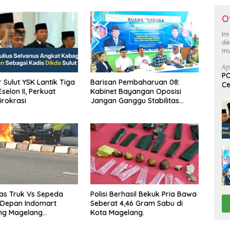
O
In
de
mu
Ag
PO
t YSK Lantik Tiga
Barisan Pembaharuan 08:
Ce
selon II, Perkuat
Kabinet Bayangan Oposisi
Su
irokrasi
Jangan Ganggu Stabilitas
Nasional dan Program Asta
Cita Prabowo-Gibran
as Truk Vs Sepeda
Polisi Berhasil Bekuk Pria Bawa
 Depan Indomart
Seberat 4,46 Gram Sabu di
ng Magelang
Kota Magelang.
t Truk Kebakar