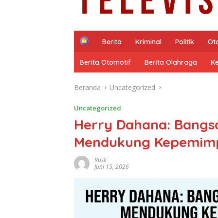
H
Berita
Kriminal
Politik
Ot
o
m
Berita Otomotif
Berita Olahraga
K
e
Beranda
Uncategorized
Uncategorized
Herry Dahana: Bangsa
Mendukung Kepemim
Rusli
Juni 15, 2026