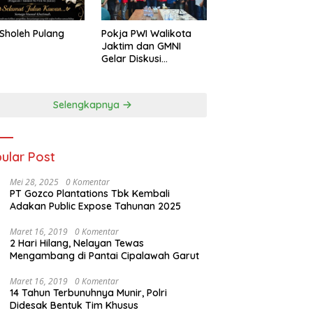
Sholeh Pulang
Pokja PWI Walikota
Jaktim dan GMNI
Gelar Diskusi
Jurnalistik, Dorong
Gen Z Kritis Bermedia
Sosial
Selengkapnya
ular Post
Mei 28, 2025
0 Komentar
PT Gozco Plantations Tbk Kembali
Adakan Public Expose Tahunan 2025
Maret 16, 2019
0 Komentar
2 Hari Hilang, Nelayan Tewas
Mengambang di Pantai Cipalawah Garut
Maret 16, 2019
0 Komentar
14 Tahun Terbunuhnya Munir, Polri
Didesak Bentuk Tim Khusus