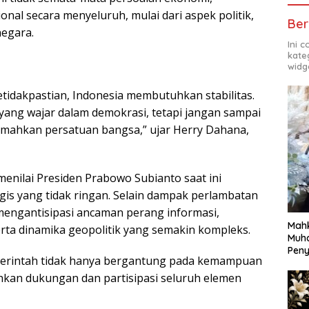
al secara menyeluruh, mulai dari aspek politik,
Ber
negara.
Ini 
kate
widg
etidakpastian, Indonesia membutuhkan stabilitas.
ang wajar dalam demokrasi, tetapi jangan sampai
mahkan persatuan bangsa,” ujar Herry Dahana,
 menilai Presiden Prabowo Subianto saat ini
is yang tidak ringan. Selain dampak perlambatan
mengantisipasi ancaman perang informasi,
Mahk
rta dinamika geopolitik yang semakin kompleks.
Muh
Pen
pemerintah tidak hanya bergantung pada kemampuan
hkan dukungan dan partisipasi seluruh elemen