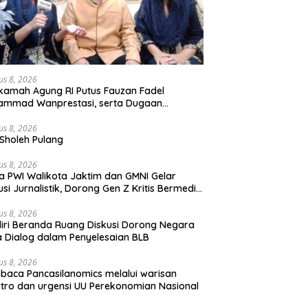
us 8, 2026
amah Agung RI Putus Fauzan Fadel
ammad Wanprestasi, serta Dugaan
yalahgunaan Dana dan Aset PT GME
us 8, 2026
Sholeh Pulang
us 8, 2026
a PWI Walikota Jaktim dan GMNI Gelar
usi Jurnalistik, Dorong Gen Z Kritis Bermedia
al
us 8, 2026
iri Beranda Ruang Diskusi Dorong Negara
 Dialog dalam Penyelesaian BLB
us 8, 2026
aca Pancasilanomics melalui warisan
tro dan urgensi UU Perekonomian Nasional