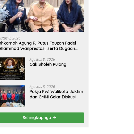
ustus 8, 2026
hkamah Agung RI Putus Fauzan Fadel
uhammad Wanprestasi, serta Dugaan
nyalahgunaan Dana dan Aset PT GME
Agustus 8, 2026
Cak Sholeh Pulang
Agustus 8, 2026
Pokja PWI Walikota Jaktim
dan GMNI Gelar Diskusi
Jurnalistik, Dorong Gen Z
Kritis Bermedia Sosial
Selengkapnya