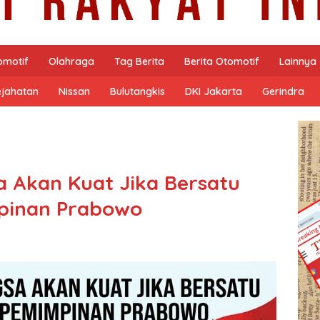
omotif
Olahraga
Tag Berita
Berita Otomotif
Lainnya
ejahatan
Nissan
Bulutangkis
DKI Jakarta
Gerindra
 Akan Kuat Jika Bersatu
pinan Prabowo