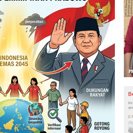
B
In
an