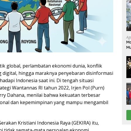
Ag
Ma
M
Pe
tik global, perlambatan ekonomi dunia, konflik
g digital, hingga maraknya penyebaran disinformasi
adapi Indonesia saat ini. Di tengah situasi
rategi Wantannas RI tahun 2022, Irjen Pol (Purn)
ry Dahana, menilai bahwa kekuatan terbesar
asional dan kepemimpinan yang mampu mengambil
akan Kristiani Indonesia Raya (GEKIRA) itu,
ni tidak semata-mata persoalan ekonomi,