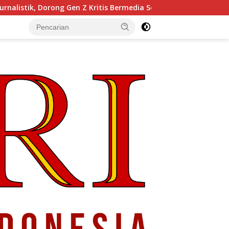
 Z Kritis Bermedia Sosial
Pendiri Beranda Ruang Diskus