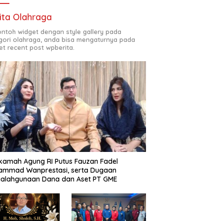
ita Olahraga
contoh widget dengan style gallery pada
gori olahraga, anda bisa mengaturnya pada
et recent post wpberita.
amah Agung RI Putus Fauzan Fadel
ammad Wanprestasi, serta Dugaan
yalahgunaan Dana dan Aset PT GME