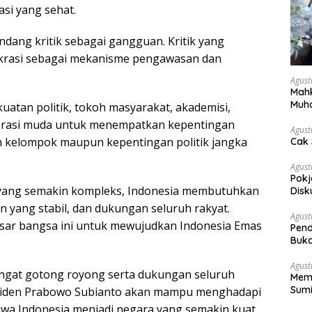
si yang sehat.
dang kritik sebagai gangguan. Kritik yang
okrasi sebagai mekanisme pengawasan dan
Agust
Mahk
Muh
uatan politik, tokoh masyarakat, akademisi,
Pen
nerasi muda untuk menempatkan kepentingan
Agust
n kelompok maupun kepentingan politik jangka
Cak 
Agust
Pokj
yang semakin kompleks, Indonesia membutuhkan
Disk
Sosi
 yang stabil, dan dukungan seluruh rakyat.
Agust
esar bangsa ini untuk mewujudkan Indonesia Emas
Pend
Buka
Agust
ngat gotong royong serta dukungan seluruh
Memb
Sumi
siden Prabowo Subianto akan mampu menghadapi
a Indonesia menjadi negara yang semakin kuat,