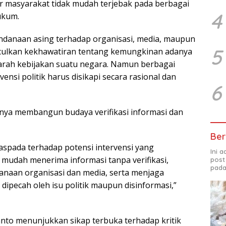
 masyarakat tidak mudah terjebak pada berbagai
4
ukum.
danaan asing terhadap organisasi, media, maupun
5
ulkan kekhawatiran tentang kemungkinan adanya
arah kebijakan suatu negara. Namun berbagai
rvensi politik harus disikapi secara rasional dan
6
nya membangun budaya verifikasi informasi dan
Ber
waspada terhadap potensi intervensi yang
Ini 
 mudah menerima informasi tanpa verifikasi,
post
pada
naan organisasi dan media, serta menjaga
dipecah oleh isu politik maupun disinformasi,”
anto menunjukkan sikap terbuka terhadap kritik