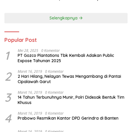
Dorong Warisan Kuliner
Goes to Unesco”
Nusantara Mendunia
Selengkapnya
Popular Post
1
Mei 28, 2025
0 Komentar
PT Gozco Plantations Tbk Kembali Adakan Public
Expose Tahunan 2025
2
Maret 16, 2019
0 Komentar
2 Hari Hilang, Nelayan Tewas Mengambang di Pantai
Cipalawah Garut
3
Maret 16, 2019
0 Komentar
14 Tahun Terbunuhnya Munir, Polri Didesak Bentuk Tim
Khusus
4
Maret 16, 2019
0 Komentar
Prabowo Resmikan Kantor DPD Gerindra di Banten
Maret 16, 2019
0 Komentar