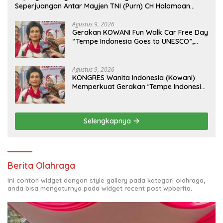
Seperjuangan Antar Mayjen TNI (Purn) CH Halomoan
Sidabutar ke Peristirahatan Terakhir
Agustus 9, 2026
Gerakan KOWANI Fun Walk Car Free Day
“Tempe Indonesia Goes to UNESCO”,
Dorong Warisan Kuliner Nusantara
Mendunia
Agustus 9, 2026
KONGRES Wanita Indonesia (Kowani)
Memperkuat Gerakan ‘Tempe Indonesia
Goes to Unesco”
Selengkapnya
Berita Olahraga
Ini contoh widget dengan style gallery pada kategori olahraga,
anda bisa mengaturnya pada widget recent post wpberita.