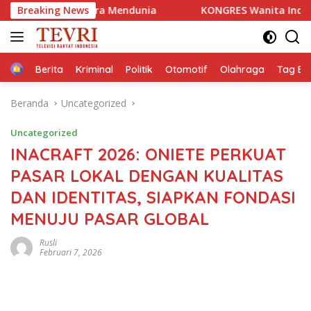
Langsung
ara Mendunia
Breaking News
KONGRES Wanita Indonesia (Kowani) Memp
ke
konten
Home
Berita
Kriminal
Politik
Otomotif
Olahraga
Tag Ber
Beranda
Uncategorized
Uncategorized
INACRAFT 2026: ONIETE PERKUAT
PASAR LOKAL DENGAN KUALITAS
DAN IDENTITAS, SIAPKAN FONDASI
MENUJU PASAR GLOBAL
Rusli
Februari 7, 2026