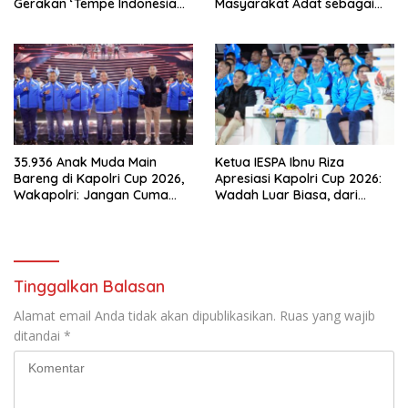
Gerakan ‘Tempe Indonesia
Masyarakat Adat sebagai
Goes to Unesco”
Solusi Krisis Lingkungan
35.936 Anak Muda Main
Ketua IESPA Ibnu Riza
Bareng di Kapolri Cup 2026,
Apresiasi Kapolri Cup 2026:
Wakapolri: Jangan Cuma
Wadah Luar Biasa, dari
Jadi Penonton, Jadilah
Polres hingga Panggung
Talenta Digital
Nasional
Tinggalkan Balasan
Alamat email Anda tidak akan dipublikasikan.
Ruas yang wajib
ditandai
*