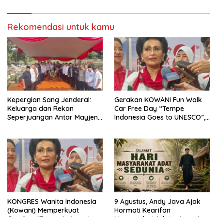
Rekomendasi untuk kamu
Kepergian Sang Jenderal:
Gerakan KOWANI Fun Walk
Keluarga dan Rekan
Car Free Day “Tempe
Seperjuangan Antar Mayjen
Indonesia Goes to UNESCO”,
TNI (Purn) CH Halomoan
Dorong Warisan Kuliner
Sidabutar ke Peristirahatan
Nusantara Mendunia
Terakhir
KONGRES Wanita Indonesia
9 Agustus, Andy Java Ajak
(Kowani) Memperkuat
Hormati Kearifan