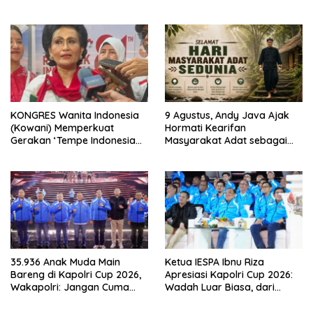
TNI (Purn) CH Halomoan
Dorong Warisan Kuliner
Sidabutar ke Peristirahatan
Nusantara Mendunia
Terakhir
KONGRES Wanita Indonesia
9 Agustus, Andy Java Ajak
(Kowani) Memperkuat
Hormati Kearifan
Gerakan ‘Tempe Indonesia
Masyarakat Adat sebagai
Goes to Unesco”
Solusi Krisis Lingkungan
35.936 Anak Muda Main
Ketua IESPA Ibnu Riza
Bareng di Kapolri Cup 2026,
Apresiasi Kapolri Cup 2026:
Wakapolri: Jangan Cuma
Wadah Luar Biasa, dari
Jadi Penonton, Jadilah
Polres hingga Panggung
Talenta Digital
Nasional