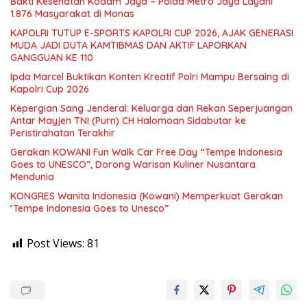
Bakti Kesehatan Kodam Jaya – Polda Metro Jaya Layani
1.876 Masyarakat di Monas
KAPOLRI TUTUP E-SPORTS KAPOLRI CUP 2026, AJAK GENERASI
MUDA JADI DUTA KAMTIBMAS DAN AKTIF LAPORKAN
GANGGUAN KE 110
Ipda Marcel Buktikan Konten Kreatif Polri Mampu Bersaing di
Kapolri Cup 2026
Kepergian Sang Jenderal: Keluarga dan Rekan Seperjuangan
Antar Mayjen TNI (Purn) CH Halomoan Sidabutar ke
Peristirahatan Terakhir
Gerakan KOWANI Fun Walk Car Free Day “Tempe Indonesia
Goes to UNESCO”, Dorong Warisan Kuliner Nusantara
Mendunia
KONGRES Wanita Indonesia (Kowani) Memperkuat Gerakan
‘Tempe Indonesia Goes to Unesco”
Post Views:
81