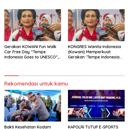
TNI (Purn) CH Halomoan
Sidabutar ke Peristirahatan
Terakhir
Gerakan KOWANI Fun Walk
KONGRES Wanita Indonesia
Car Free Day “Tempe
(Kowani) Memperkuat
Indonesia Goes to UNESCO”,
Gerakan ‘Tempe Indonesia
Dorong Warisan Kuliner
Goes to Unesco”
Nusantara Mendunia
Rekomendasi untuk kamu
Bakti Kesehatan Kodam
KAPOLRI TUTUP E-SPORTS