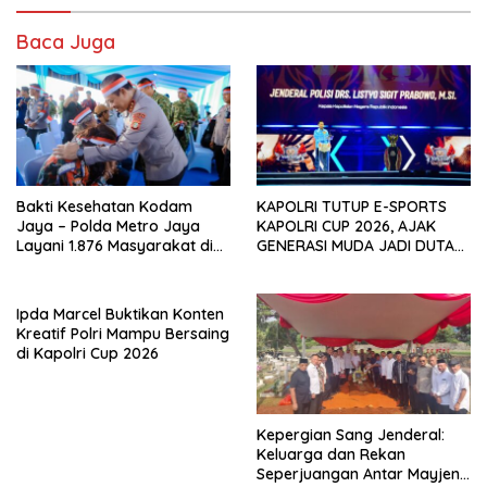
Baca Juga
Bakti Kesehatan Kodam
KAPOLRI TUTUP E-SPORTS
Jaya – Polda Metro Jaya
KAPOLRI CUP 2026, AJAK
Layani 1.876 Masyarakat di
GENERASI MUDA JADI DUTA
Monas
KAMTIBMAS DAN AKTIF
LAPORKAN GANGGUAN KE 110
Ipda Marcel Buktikan Konten
Kreatif Polri Mampu Bersaing
di Kapolri Cup 2026
Kepergian Sang Jenderal:
Keluarga dan Rekan
Seperjuangan Antar Mayjen