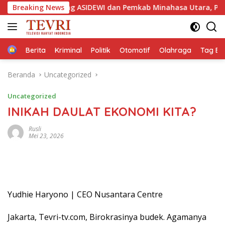
Langsung
eng ASIDEWI dan Pemkab Minahasa Utara, Perkuat Nilai Jual 
Breaking News
ke
konten
Home
Berita
Kriminal
Politik
Otomotif
Olahraga
Tag Ber
Beranda
Uncategorized
Uncategorized
INIKAH DAULAT EKONOMI KITA?
Rusli
Mei 23, 2026
Yudhie Haryono | CEO Nusantara Centre
Jakarta, Tevri-tv.com, Birokrasinya budek. Agamanya