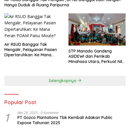
Hanya Duduk di Ruang Paripurna
Air RSUD Banggai Tak
Mengalir, Pelayanan Pasien
‎STP Manado Gandeng
Dipertaruhkan: Ke Mana
ASIDEWI dan Pemkab
Peran PDAM Paisu Moute?
Minahasa Utara, Perkuat Nilai
Jual UMKM Desa Wisata
Dimembe
Selengkapnya
Popular Post
1
Mei 28, 2025
0 Komentar
PT Gozco Plantations Tbk Kembali Adakan Public
Expose Tahunan 2025