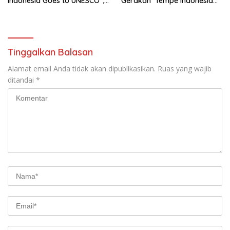
Indonesia Goes to UNESCO”,
Gerakan ‘Tempe Indonesia
Dorong Warisan Kuliner
Goes to Unesco”
Nusantara Mendunia
Tinggalkan Balasan
Alamat email Anda tidak akan dipublikasikan.
Ruas yang wajib
ditandai
*