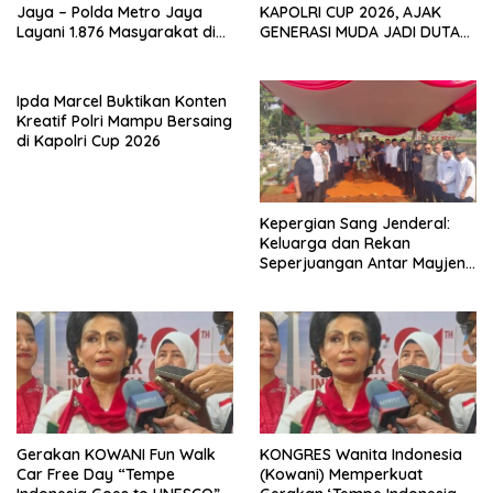
Jaya – Polda Metro Jaya
KAPOLRI CUP 2026, AJAK
Layani 1.876 Masyarakat di
GENERASI MUDA JADI DUTA
Monas
KAMTIBMAS DAN AKTIF
LAPORKAN GANGGUAN KE 110
Ipda Marcel Buktikan Konten
Kreatif Polri Mampu Bersaing
di Kapolri Cup 2026
Kepergian Sang Jenderal:
Keluarga dan Rekan
Seperjuangan Antar Mayjen
TNI (Purn) CH Halomoan
Sidabutar ke Peristirahatan
Terakhir
Gerakan KOWANI Fun Walk
KONGRES Wanita Indonesia
Car Free Day “Tempe
(Kowani) Memperkuat