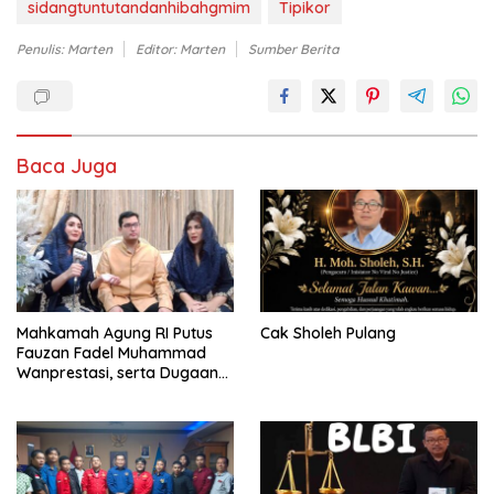
sidangtuntutandanhibahgmim
Tipikor
Penulis: Marten
Editor: Marten
Sumber Berita
Baca Juga
Mahkamah Agung RI Putus
Cak Sholeh Pulang
Fauzan Fadel Muhammad
Wanprestasi, serta Dugaan
Penyalahgunaan Dana dan
Aset PT GME