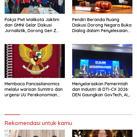
Pokja PWI Walikota Jaktim
Pendiri Beranda Ruang
dan GMNI Gelar Diskusi
Diskusi Dorong Negara Buka
Jurnalistik, Dorong Gen Z
Dialog dalam Penyelesaian
Kritis Bermedia Sosial
BLB
Membaca Pancasilanomics
Menyelaraskan Pemerintah
melalui warisan Sumitro dan
dan Industri di DTI-CX 2026:
urgensi UU Perekonomian
DEN Gaungkan GovTech, AI,
Nasional
dan Keamanan Holistik untuk
Ekonomi Digital yang
Kompetitif
Rekomendasi untuk kamu