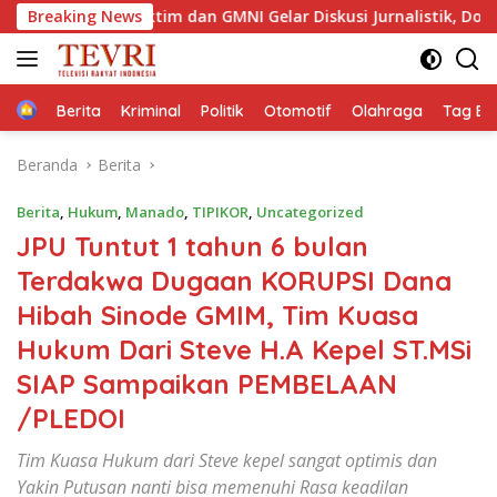
Langsung
 Jaktim dan GMNI Gelar Diskusi Jurnalistik, Dorong Gen Z Kritis
Breaking News
ke
konten
Home
Berita
Kriminal
Politik
Otomotif
Olahraga
Tag Ber
Beranda
Berita
Berita
,
Hukum
,
Manado
,
TIPIKOR
,
Uncategorized
JPU Tuntut 1 tahun 6 bulan
Terdakwa Dugaan KORUPSI Dana
Hibah Sinode GMIM, Tim Kuasa
Hukum Dari Steve H.A Kepel ST.MSi
SIAP Sampaikan PEMBELAAN
/PLEDOI
Tim Kuasa Hukum dari Steve kepel sangat optimis dan
Yakin Putusan nanti bisa memenuhi Rasa keadilan