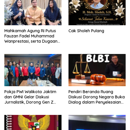
Mahkamah Agung RI Putus
Cak Sholeh Pulang
Fauzan Fadel Muhammad
Wanprestasi, serta Dugaan
Penyalahgunaan Dana dan
Aset PT GME
Pokja PWI Walikota Jaktim
Pendiri Beranda Ruang
dan GMNI Gelar Diskusi
Diskusi Dorong Negara Buka
Jurnalistik, Dorong Gen Z
Dialog dalam Penyelesaian
Kritis Bermedia Sosial
BLB