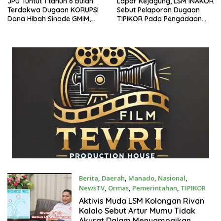
JPU Tuntut 1 tahun 6 bulan
Lapor Kejagung, LSM INAKOR
Terdakwa Dugaan KORUPSI
Sebut Pelaporan Dugaan
Dana Hibah Sinode GMIM,
TIPIKOR Pada Pengadaan
Tim Kuasa Hukum Dari Steve
Bantuan Bahan Pokok Yang
H.A Kepel ST.MSi SIAP
Tidak Sesuai Ketentuan
Sampaikan PEMBELAAN
/PLEDOI
Berita
,
Daerah
,
Manado
,
Nasional
,
NewsTV
,
Ormas
,
Pemerintahan
,
TIPIKOR
Mei 1, 2024
Aktivis Muda LSM Kolongan Rivan
Kalalo Sebut Artur Mumu Tidak
Akurat Dalam Menyampaikan