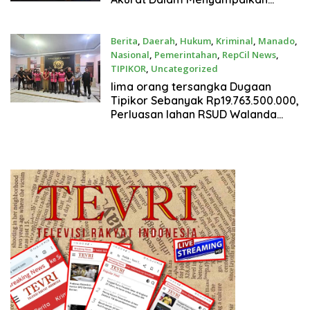
Informasi Medsos
Berita
,
Daerah
,
Hukum
,
Kriminal
,
Manado
,
Nasional
,
Pemerintahan
,
RepCil News
,
TIPIKOR
,
Uncategorized
April 23, 2024
lima orang tersangka Dugaan
Tipikor Sebanyak Rp19.763.500.000,
Perluasan lahan RSUD Walanda
Maramis, Resmi Ditahan Kejati
Sulut