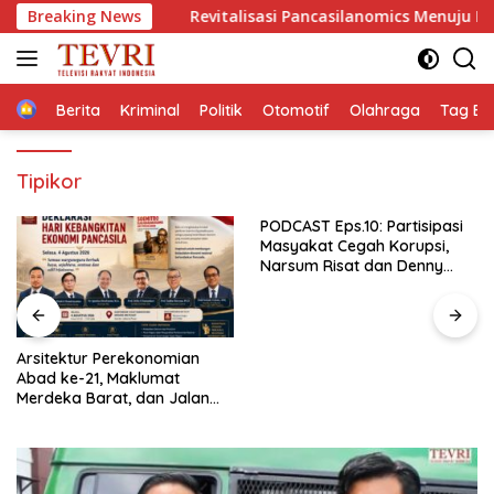
Langsung
tif
Breaking News
Revitalisasi Pancasilanomics Menuju Keadilan Ekon
ke
konten
Home
Berita
Kriminal
Politik
Otomotif
Olahraga
Tag Ber
Tipikor
PODCAST Eps.10: Partisipasi
Masyakat Cegah Korupsi,
Narsum Risat dan Denny
Susanto.SH
Arsitektur Perekonomian
Abad ke-21, Maklumat
Merdeka Barat, dan Jalan
Panjang Menuju Kedaulatan
Ekonomi