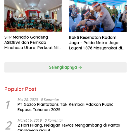
‎STP Manado Gandeng
Bakti Kesehatan Kodam
ASIDEWI dan Pemkab
Jaya – Polda Metro Jaya
Minahasa Utara, Perkuat Nilai
Layani 1.876 Masyarakat di
Jual UMKM Desa Wisata
Monas
Dimembe
Selengkapnya
Popular Post
1
Mei 28, 2025
0 Komentar
PT Gozco Plantations Tbk Kembali Adakan Public
Expose Tahunan 2025
2
Maret 16, 2019
0 Komentar
2 Hari Hilang, Nelayan Tewas Mengambang di Pantai
Cipalawah Garut