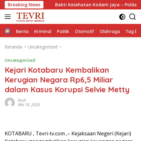
Langsung
embe
Breaking News
Bakti Kesehatan Kodam Jaya – Polda Metro Jaya L
ke
konten
Home
Berita
Kriminal
Politik
Otomotif
Olahraga
Tag Ber
Beranda
Uncategorized
Uncategorized
Kejari Kotabaru Kembalikan
Kerugian Negara Rp6,5 Miliar
dalam Kasus Korupsi Selvie Metty
Rusli
Mei 19, 2026
KOTABARU , Tevri-tv.com ,– Kejaksaan Negeri (Kejari)