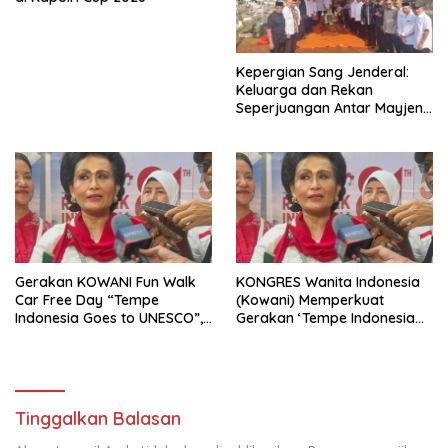
Kepergian Sang Jenderal:
Keluarga dan Rekan
Seperjuangan Antar Mayjen
TNI (Purn) CH Halomoan
Sidabutar ke Peristirahatan
Terakhir
Gerakan KOWANI Fun Walk
KONGRES Wanita Indonesia
Car Free Day “Tempe
(Kowani) Memperkuat
Indonesia Goes to UNESCO”,
Gerakan ‘Tempe Indonesia
Dorong Warisan Kuliner
Goes to Unesco”
Nusantara Mendunia
Tinggalkan Balasan