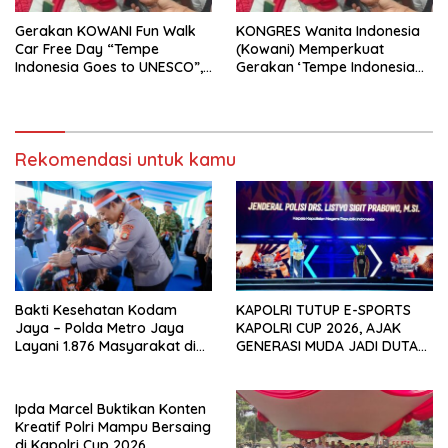
Gerakan KOWANI Fun Walk
KONGRES Wanita Indonesia
Car Free Day “Tempe
(Kowani) Memperkuat
Indonesia Goes to UNESCO”,
Gerakan ‘Tempe Indonesia
Dorong Warisan Kuliner
Goes to Unesco”
Nusantara Mendunia
Rekomendasi untuk kamu
Bakti Kesehatan Kodam
KAPOLRI TUTUP E-SPORTS
Jaya – Polda Metro Jaya
KAPOLRI CUP 2026, AJAK
Layani 1.876 Masyarakat di
GENERASI MUDA JADI DUTA
Monas
KAMTIBMAS DAN AKTIF
LAPORKAN GANGGUAN KE 110
Ipda Marcel Buktikan Konten
Kreatif Polri Mampu Bersaing
di Kapolri Cup 2026