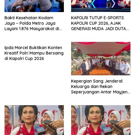
Bakti Kesehatan Kodam
KAPOLRI TUTUP E-SPORTS
Jaya – Polda Metro Jaya
KAPOLRI CUP 2026, AJAK
Layani 1.876 Masyarakat di
GENERASI MUDA JADI DUTA
Monas
KAMTIBMAS DAN AKTIF
LAPORKAN GANGGUAN KE 110
Ipda Marcel Buktikan Konten
Kreatif Polri Mampu Bersaing
di Kapolri Cup 2026
Kepergian Sang Jenderal:
Keluarga dan Rekan
Seperjuangan Antar Mayjen
TNI (Purn) CH Halomoan
Sidabutar ke Peristirahatan
Terakhir