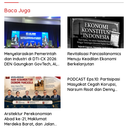
Baca Juga
Menyelaraskan Pemerintah
Revitalisasi Pancasilanomics
dan Industri di DTI-CX 2026:
Menuju Keadilan Ekonomi
DEN Gaungkan GovTech, AI,
Berkelanjutan
dan Keamanan Holistik untuk
Ekonomi Digital yang
PODCAST Eps.10: Partisipasi
Kompetitif
Masyakat Cegah Korupsi,
Narsum Risat dan Denny
Susanto.SH
Arsitektur Perekonomian
Abad ke-21, Maklumat
Merdeka Barat, dan Jalan