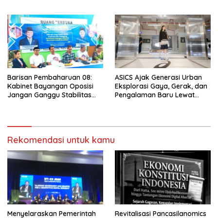
Panjang Menuju Kedaulatan
Ekonomi
Barisan Pembaharuan 08:
ASICS Ajak Generasi Urban
Kabinet Bayangan Oposisi
Eksplorasi Gaya, Gerak, dan
Jangan Ganggu Stabilitas
Pengalaman Baru Lewat
Nasional dan Program Asta
GEL-STRATUS MC™ Pop Up
Cita Prabowo-Gibran
Experience
Rekomendasi untuk kamu
Menyelaraskan Pemerintah
Revitalisasi Pancasilanomics