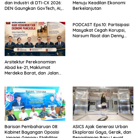
dan Industri di DTI-CX 2026:
Menuju Keadilan Ekonomi
DEN Gaungkan GovTech, AI,
Berkelanjutan
dan Keamanan Holistik untuk
Ekonomi Digital yang
PODCAST Eps.10: Partisipasi
Kompetitif
Masyakat Cegah Korupsi,
Narsum Risat dan Denny
Susanto.SH
Arsitektur Perekonomian
Abad ke-21, Maklumat
Merdeka Barat, dan Jalan
Panjang Menuju Kedaulatan
Ekonomi
Barisan Pembaharuan 08:
ASICS Ajak Generasi Urban
Kabinet Bayangan Oposisi
Eksplorasi Gaya, Gerak, dan
Jangan Ganggu Stabilitas
Pengalaman Baru Lewat