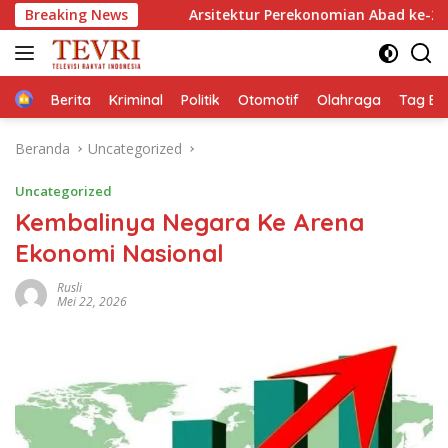
Langsung
Breaking News
Arsitektur Perekonomian Abad ke-21, Maklumat Merdeka
ke
konten
Home
Berita
Kriminal
Politik
Otomotif
Olahraga
Tag Ber
Beranda
Uncategorized
Uncategorized
Kembalinya Negara Ke Arena
Ekonomi Nasional
Rusli
Mei 22, 2026