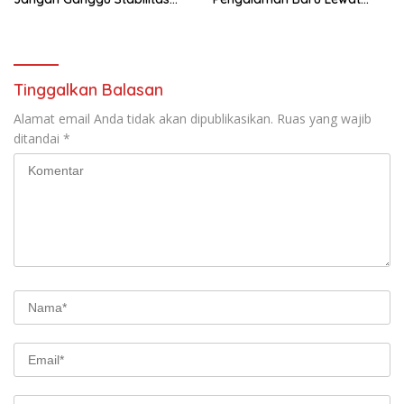
Nasional dan Program Asta
GEL-STRATUS MC™ Pop Up
Cita Prabowo-Gibran
Experience
Tinggalkan Balasan
Alamat email Anda tidak akan dipublikasikan.
Ruas yang wajib
ditandai
*