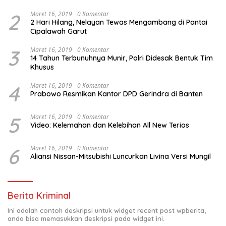
2
Maret 16, 2019
0 Komentar
2 Hari Hilang, Nelayan Tewas Mengambang di Pantai
Cipalawah Garut
3
Maret 16, 2019
0 Komentar
14 Tahun Terbunuhnya Munir, Polri Didesak Bentuk Tim
Khusus
4
Maret 16, 2019
0 Komentar
Prabowo Resmikan Kantor DPD Gerindra di Banten
5
Maret 16, 2019
0 Komentar
Video: Kelemahan dan Kelebihan All New Terios
6
Maret 16, 2019
0 Komentar
Aliansi Nissan-Mitsubishi Luncurkan Livina Versi Mungil
Berita Kriminal
Ini adalah contoh deskripsi untuk widget recent post wpberita,
anda bisa memasukkan deskripsi pada widget ini.