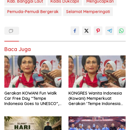
Kab. Banggai Laut
Kadis Dukcapil
Mengucapkan
Pemuda-Pemudi Bergerak
Selamat Memperingati
Baca Juga
Gerakan KOWANI Fun Walk
KONGRES Wanita Indonesia
Car Free Day “Tempe
(Kowani) Memperkuat
Indonesia Goes to UNESCO”,
Gerakan ‘Tempe Indonesia
Dorong Warisan Kuliner
Goes to Unesco”
Nusantara Mendunia