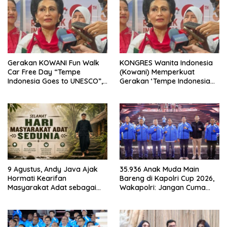
Gerakan KOWANI Fun Walk
KONGRES Wanita Indonesia
Car Free Day “Tempe
(Kowani) Memperkuat
Indonesia Goes to UNESCO”,
Gerakan ‘Tempe Indonesia
Dorong Warisan Kuliner
Goes to Unesco”
Nusantara Mendunia
9 Agustus, Andy Java Ajak
35.936 Anak Muda Main
Hormati Kearifan
Bareng di Kapolri Cup 2026,
Masyarakat Adat sebagai
Wakapolri: Jangan Cuma
Solusi Krisis Lingkungan
Jadi Penonton, Jadilah
Talenta Digital