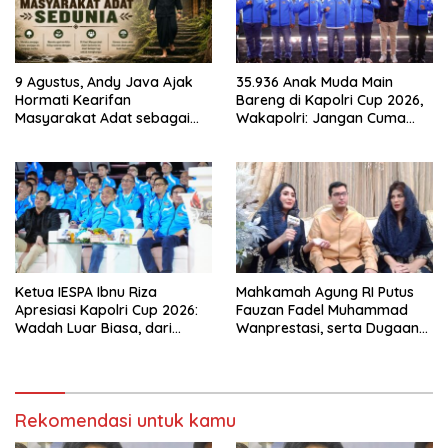
9 Agustus, Andy Java Ajak
35.936 Anak Muda Main
Hormati Kearifan
Bareng di Kapolri Cup 2026,
Masyarakat Adat sebagai
Wakapolri: Jangan Cuma
Solusi Krisis Lingkungan
Jadi Penonton, Jadilah
Talenta Digital
Ketua IESPA Ibnu Riza
Mahkamah Agung RI Putus
Apresiasi Kapolri Cup 2026:
Fauzan Fadel Muhammad
Wadah Luar Biasa, dari
Wanprestasi, serta Dugaan
Polres hingga Panggung
Penyalahgunaan Dana dan
Nasional
Aset PT GME
Rekomendasi untuk kamu