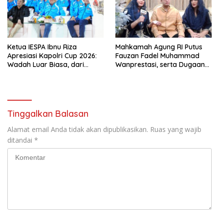
Ketua IESPA Ibnu Riza
Mahkamah Agung RI Putus
Apresiasi Kapolri Cup 2026:
Fauzan Fadel Muhammad
Wadah Luar Biasa, dari
Wanprestasi, serta Dugaan
Polres hingga Panggung
Penyalahgunaan Dana dan
Nasional
Aset PT GME
Tinggalkan Balasan
Alamat email Anda tidak akan dipublikasikan.
Ruas yang wajib
ditandai
*