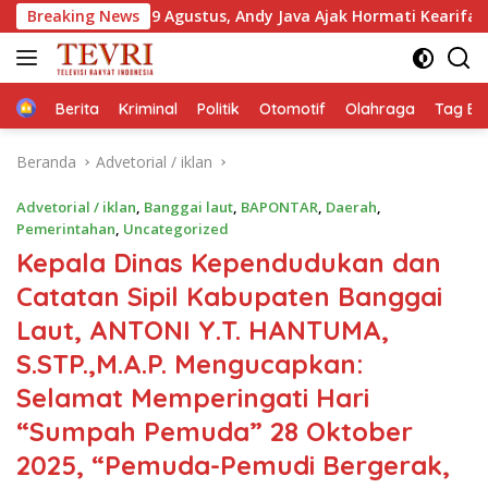
Langsung
9 Agustus, Andy Java Ajak Hormati Kearifan Masyarakat Adat 
Breaking News
ke
konten
Home
Berita
Kriminal
Politik
Otomotif
Olahraga
Tag Ber
Beranda
Advetorial / iklan
Advetorial / iklan
,
Banggai laut
,
BAPONTAR
,
Daerah
,
Pemerintahan
,
Uncategorized
Kepala Dinas Kependudukan dan
Catatan Sipil Kabupaten Banggai
Laut, ANTONI Y.T. HANTUMA,
S.STP.,M.A.P. Mengucapkan:
Selamat Memperingati Hari
“Sumpah Pemuda” 28 Oktober
2025, “Pemuda-Pemudi Bergerak,