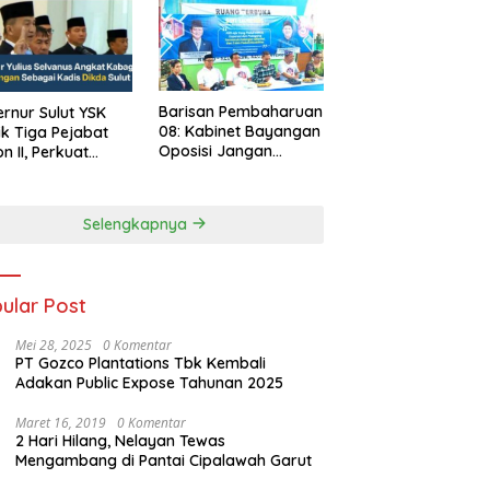
Barisan Pembaharuan
rnur Sulut YSK
08: Kabinet Bayangan
ik Tiga Pejabat
Oposisi Jangan
on II, Perkuat
Ganggu Stabilitas
rja Birokrasi
Nasional dan
Program Asta Cita
Selengkapnya
Prabowo-Gibran
ular Post
Mei 28, 2025
0 Komentar
PT Gozco Plantations Tbk Kembali
Adakan Public Expose Tahunan 2025
Maret 16, 2019
0 Komentar
2 Hari Hilang, Nelayan Tewas
Mengambang di Pantai Cipalawah Garut