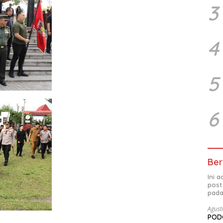
3
4
5
6
Ber
Ini 
post
pada
Agust
PODC