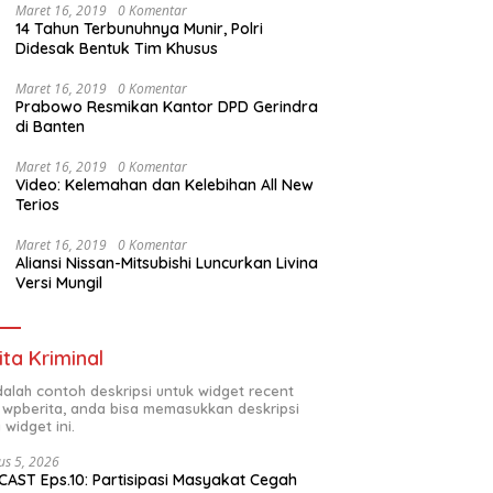
Maret 16, 2019
0 Komentar
14 Tahun Terbunuhnya Munir, Polri
Didesak Bentuk Tim Khusus
Maret 16, 2019
0 Komentar
Prabowo Resmikan Kantor DPD Gerindra
di Banten
Maret 16, 2019
0 Komentar
Video: Kelemahan dan Kelebihan All New
Terios
Maret 16, 2019
0 Komentar
Aliansi Nissan-Mitsubishi Luncurkan Livina
Versi Mungil
ita Kriminal
adalah contoh deskripsi untuk widget recent
 wpberita, anda bisa memasukkan deskripsi
 widget ini.
us 5, 2026
AST Eps.10: Partisipasi Masyakat Cegah