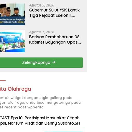
Agustus 5, 2026
Gubernur Sulut YSK Lantik
Tiga Pejabat Eselon II,
Perkuat Kinerja Birokrasi
Agustus 1, 2026
Barisan Pembaharuan 08:
Kabinet Bayangan Oposisi
Jangan Ganggu Stabilitas
Nasional dan Program
Asta Cita Prabowo-Gibran
Selengkapnya
ita Olahraga
contoh widget dengan style gallery pada
gori olahraga, anda bisa mengaturnya pada
et recent post wpberita.
AST Eps.10: Partisipasi Masyakat Cegah
psi, Narsum Risat dan Denny Susanto.SH