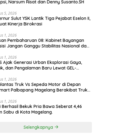
psi, Narsum Risat dan Denny Susanto.SH
us 5, 2026
lut YSK Lantik Tiga Pejabat Eselon II,
uat Kinerja Birokrasi
us 1, 2026
san Pembaharuan 08: Kabinet Bayangan
isi Jangan Ganggu Stabilitas Nasional dan
ram Asta Cita Prabowo-Gibran
us 1, 2026
S Ajak Generasi Urban Eksplorasi Gaya,
k, dan Pengalaman Baru Lewat GEL-
ATUS MC™ Pop Up Experience
us 1, 2026
lantas Truk Vs Sepeda Motor di Depan
mart Palbapang Magelang Berakibat Truk
akar
us 1, 2026
si Berhasil Bekuk Pria Bawa Seberat 4,46
 Sabu di Kota Magelang.
Selengkapnya