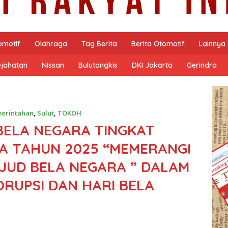
omotif
Olahraga
Tag Berita
Berita Otomotif
Lainnya
ejahatan
Nissan
Bulutangkis
DKI Jakarta
Gerindra
erintahan
,
Sulut
,
TOKOH
BELA NEGARA TINGKAT
A TAHUN 2025 “MEMERANGI
JUD BELA NEGARA ” DALAM
ORUPSI DAN HARI BELA