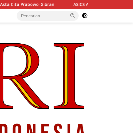
ASICS Ajak Generasi Urban Eksplorasi Gaya, Gerak, da