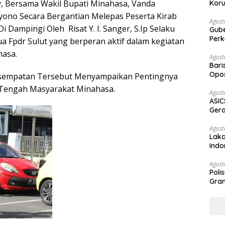
 Bersama Wakil Bupati Minahasa, Vanda
Koru
yono Secara Bergantian Melepas Peserta Kirab
Agust
i Dampingi Oleh Risat Y. I. Sanger, S.Ip Selaku
Gubernur Su
Perk
 Fpdr Sulut yang berperan aktif dalam kegiatan
hasa.
Agust
Bari
Opos
sempatan Tersebut Menyampaikan Pentingnya
Prog
Tengah Masyarakat Minahasa.
Agust
ASIC
Gera
STR
Agust
Laka
Indo
Keb
Agust
Poli
Gram