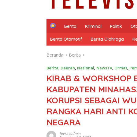
H
Berita
Kriminal
Politik
Ot
o
m
Berita Otomotif
Berita Olahraga
K
e
Beranda
Berita
Berita
,
Daerah
,
Nasional
,
NewsTV
,
Ormas
,
Pem
KIRAB & WORKSHOP 
KABUPATEN MINAHAS
KORUPSI SEBAGAI WU
RANGKA HARI ANTI K
NEGARA
Tevritvadmin