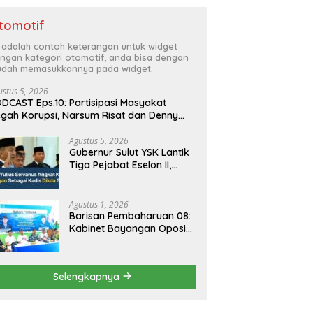
tomotif
i adalah contoh keterangan untuk widget
ngan kategori otomotif, anda bisa dengan
dah memasukkannya pada widget.
ustus 5, 2026
DCAST Eps.10: Partisipasi Masyakat
gah Korupsi, Narsum Risat dan Denny
santo.SH
Agustus 5, 2026
Gubernur Sulut YSK Lantik
Tiga Pejabat Eselon II,
Perkuat Kinerja Birokrasi
Agustus 1, 2026
Barisan Pembaharuan 08:
Kabinet Bayangan Oposisi
Jangan Ganggu Stabilitas
Nasional dan Program
Asta Cita Prabowo-Gibran
Selengkapnya