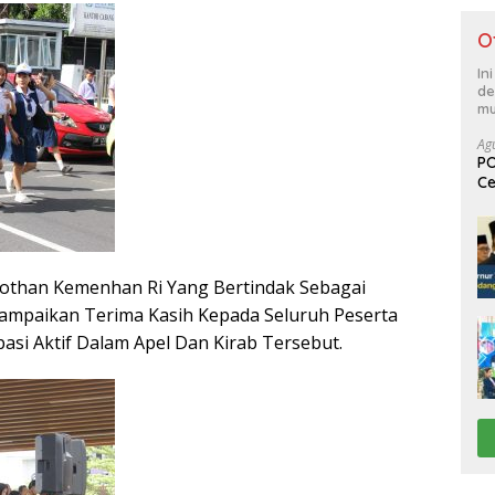
O
In
de
mu
Ag
PO
Ce
Su
 Pothan Kemenhan Ri Yang Bertindak Sebagai
mpaikan Terima Kasih Kepada Seluruh Peserta
asi Aktif Dalam Apel Dan Kirab Tersebut.