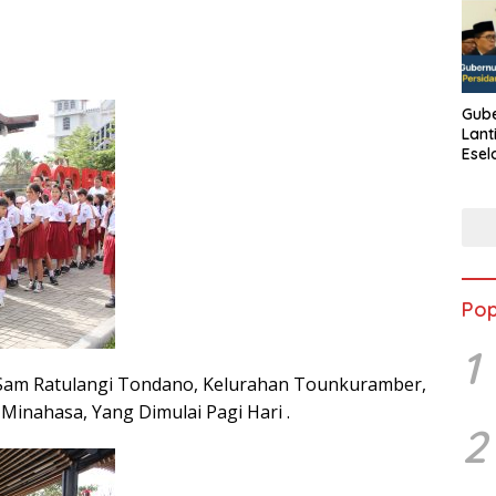
Gube
Lant
Esel
Kine
Pop
1
Sam Ratulangi Tondano, Kelurahan Tounkuramber,
inahasa, Yang Dimulai Pagi Hari .
2