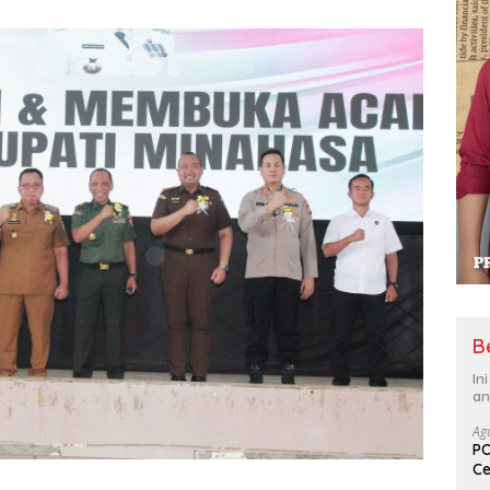
B
In
an
Ag
PO
Ce
Su