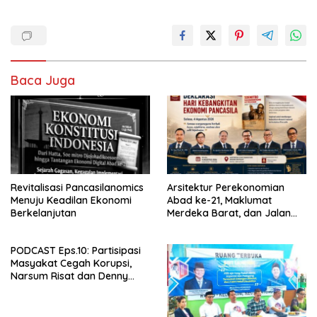
Baca Juga
Revitalisasi Pancasilanomics
Arsitektur Perekonomian
Menuju Keadilan Ekonomi
Abad ke-21, Maklumat
Berkelanjutan
Merdeka Barat, dan Jalan
Panjang Menuju Kedaulatan
Ekonomi
PODCAST Eps.10: Partisipasi
Masyakat Cegah Korupsi,
Narsum Risat dan Denny
Susanto.SH