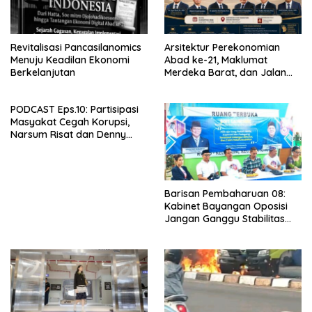
Revitalisasi Pancasilanomics
Arsitektur Perekonomian
Menuju Keadilan Ekonomi
Abad ke-21, Maklumat
Berkelanjutan
Merdeka Barat, dan Jalan
Panjang Menuju Kedaulatan
Ekonomi
PODCAST Eps.10: Partisipasi
Masyakat Cegah Korupsi,
Narsum Risat dan Denny
Susanto.SH
Barisan Pembaharuan 08:
Kabinet Bayangan Oposisi
Jangan Ganggu Stabilitas
Nasional dan Program Asta
Cita Prabowo-Gibran