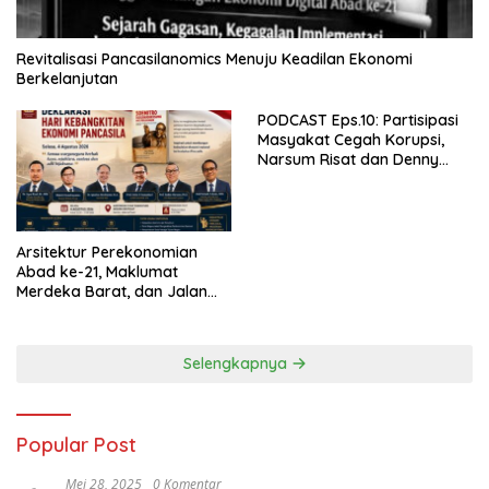
Revitalisasi Pancasilanomics Menuju Keadilan Ekonomi
Berkelanjutan
PODCAST Eps.10: Partisipasi
Masyakat Cegah Korupsi,
Narsum Risat dan Denny
Susanto.SH
Arsitektur Perekonomian
Abad ke-21, Maklumat
Merdeka Barat, dan Jalan
Panjang Menuju Kedaulatan
Ekonomi
Selengkapnya
Popular Post
Mei 28, 2025
0 Komentar