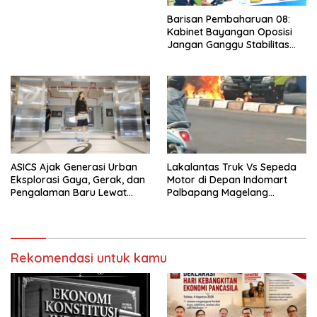
Barisan Pembaharuan 08:
Kabinet Bayangan Oposisi
Jangan Ganggu Stabilitas
Nasional dan Program Asta
Cita Prabowo-Gibran
ASICS Ajak Generasi Urban
Lakalantas Truk Vs Sepeda
Eksplorasi Gaya, Gerak, dan
Motor di Depan Indomart
Pengalaman Baru Lewat
Palbapang Magelang
GEL-STRATUS MC™ Pop Up
Berakibat Truk Kebakar
Experience
Rekomendasi untuk kamu