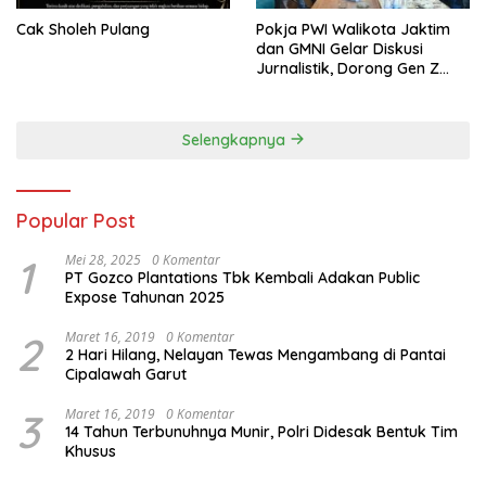
Cak Sholeh Pulang
Pokja PWI Walikota Jaktim
dan GMNI Gelar Diskusi
Jurnalistik, Dorong Gen Z
Kritis Bermedia Sosial
Selengkapnya
Popular Post
1
Mei 28, 2025
0 Komentar
PT Gozco Plantations Tbk Kembali Adakan Public
Expose Tahunan 2025
2
Maret 16, 2019
0 Komentar
2 Hari Hilang, Nelayan Tewas Mengambang di Pantai
Cipalawah Garut
3
Maret 16, 2019
0 Komentar
14 Tahun Terbunuhnya Munir, Polri Didesak Bentuk Tim
Khusus