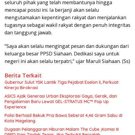
seluruh pihak yang telah membantunya hingga
mencapai posisi ini. Ia berjanji akan selalu
mengutamakan kepentingan rakyat dan menjalankan
tugasnya sebagai wakil rakyat dengan penuh integritas
dan tanggung jawab.
“Saya akan selalu mengingat pesan dan dukungan dari
keluarga besar PPSD Siahaan. Dedikasi saya untuk
negeri ini akan selalu terpatri,” ujar Maruli Siahaan. (Ss)
Berita Terkait
Gubernur Sulut YSK Lantik Tiga Pejabat Eselon II, Perkuat
Kinerja Birokrasi
ASICS Ajak Generasi Urban Eksplorasi Gaya, Gerak, dan
Pengalaman Baru Lewat GEL-STRATUS MC™ Pop Up
Experience
Polisi Berhasil Bekuk Pria Bawa Seberat 4,46 Gram Sabu di
Kota Magelang.
Dugaan Pelanggaran Hiburan Malam The Cube ,Komisi III
DPRD Siap Tindak Tegas Jika Terbukti Bersalah