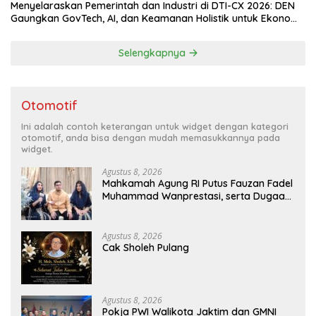
Menyelaraskan Pemerintah dan Industri di DTI-CX 2026: DEN
Gaungkan GovTech, AI, dan Keamanan Holistik untuk Ekonomi
Digital yang Kompetitif
Selengkapnya
Otomotif
Ini adalah contoh keterangan untuk widget dengan kategori
otomotif, anda bisa dengan mudah memasukkannya pada
widget.
Agustus 8, 2026
Mahkamah Agung RI Putus Fauzan Fadel
Muhammad Wanprestasi, serta Dugaan
Penyalahgunaan Dana dan Aset PT GME
Agustus 8, 2026
Cak Sholeh Pulang
Agustus 8, 2026
Pokja PWI Walikota Jaktim dan GMNI