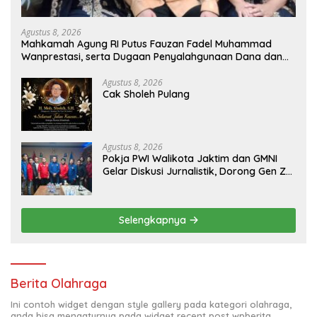
Agustus 8, 2026
Mahkamah Agung RI Putus Fauzan Fadel Muhammad
Wanprestasi, serta Dugaan Penyalahgunaan Dana dan
Aset PT GME
Agustus 8, 2026
Cak Sholeh Pulang
Agustus 8, 2026
Pokja PWI Walikota Jaktim dan GMNI
Gelar Diskusi Jurnalistik, Dorong Gen Z
Kritis Bermedia Sosial
Selengkapnya
Berita Olahraga
Ini contoh widget dengan style gallery pada kategori olahraga,
anda bisa mengaturnya pada widget recent post wpberita.