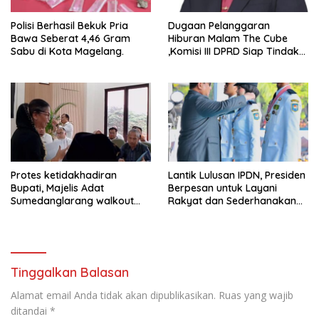
Polisi Berhasil Bekuk Pria
Dugaan Pelanggaran
Bawa Seberat 4,46 Gram
Hiburan Malam The Cube
Sabu di Kota Magelang.
,Komisi III DPRD Siap Tindak
Tegas Jika Terbukti Bersalah
Protes ketidakhadiran
Lantik Lulusan IPDN, Presiden
Bupati, Majelis Adat
Berpesan untuk Layani
Sumedanglarang walkout
Rakyat dan Sederhanakan
saat audiensi di Sekda
Birokrasi
Sumedang
Tinggalkan Balasan
Alamat email Anda tidak akan dipublikasikan.
Ruas yang wajib
ditandai
*