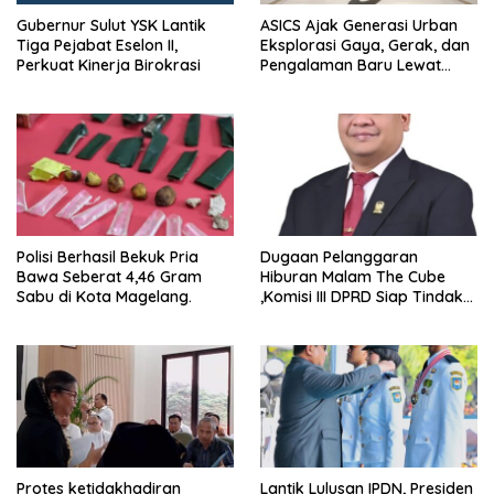
Gubernur Sulut YSK Lantik
ASICS Ajak Generasi Urban
Tiga Pejabat Eselon II,
Eksplorasi Gaya, Gerak, dan
Perkuat Kinerja Birokrasi
Pengalaman Baru Lewat
GEL-STRATUS MC™ Pop Up
Experience
Polisi Berhasil Bekuk Pria
Dugaan Pelanggaran
Bawa Seberat 4,46 Gram
Hiburan Malam The Cube
Sabu di Kota Magelang.
,Komisi III DPRD Siap Tindak
Tegas Jika Terbukti Bersalah
Protes ketidakhadiran
Lantik Lulusan IPDN, Presiden