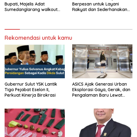
Bupati, Majelis Adat
Berpesan untuk Layani
Sumedanglarang walkout
Rakyat dan Sederhanakan
saat audiensi di Sekda
Birokrasi
Sumedang
Rekomendasi untuk kamu
Gubernur Sulut YSK Lantik
ASICS Ajak Generasi Urban
Tiga Pejabat Eselon II,
Eksplorasi Gaya, Gerak, dan
Perkuat Kinerja Birokrasi
Pengalaman Baru Lewat
GEL-STRATUS MC™ Pop Up
Experience