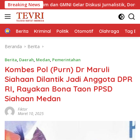
Langsung
Jaktim dan GMNI Gelar Diskusi Jurnalistik, Dorong Gen Z Kritis 
Breaking News
ke
konten
Home
Berita
Kriminal
Politik
Otomotif
Olahraga
Tag Ber
Beranda
Berita
Berita
,
Daerah
,
Medan
,
Pemerintahan
Kombes Pol (Purn) Dr Maruli
Siahaan Dilantik Jadi Anggota DPR
RI, Rayakan Bona Taon PPSD
Siahaan Medan
Fiktor
Maret 10, 2025