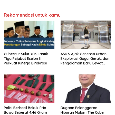
Sumedang
Rekomendasi untuk kamu
Gubernur Sulut YSK Lantik
ASICS Ajak Generasi Urban
Tiga Pejabat Eselon II,
Eksplorasi Gaya, Gerak, dan
Perkuat Kinerja Birokrasi
Pengalaman Baru Lewat
GEL-STRATUS MC™ Pop Up
Experience
Polisi Berhasil Bekuk Pria
Dugaan Pelanggaran
Bawa Seberat 4,46 Gram
Hiburan Malam The Cube