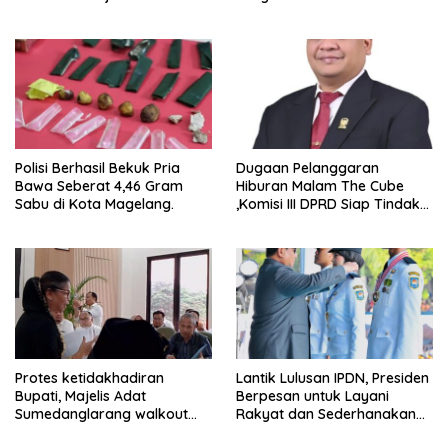
GEL-STRATUS MC™ Pop Up
Experience
Polisi Berhasil Bekuk Pria
Dugaan Pelanggaran
Bawa Seberat 4,46 Gram
Hiburan Malam The Cube
Sabu di Kota Magelang.
,Komisi III DPRD Siap Tindak
Tegas Jika Terbukti Bersalah
Protes ketidakhadiran
Lantik Lulusan IPDN, Presiden
Bupati, Majelis Adat
Berpesan untuk Layani
Sumedanglarang walkout
Rakyat dan Sederhanakan
saat audiensi di Sekda
Birokrasi