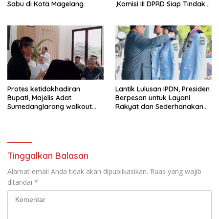
Sabu di Kota Magelang.
,Komisi III DPRD Siap Tindak
Tegas Jika Terbukti Bersalah
Protes ketidakhadiran
Lantik Lulusan IPDN, Presiden
Bupati, Majelis Adat
Berpesan untuk Layani
Sumedanglarang walkout
Rakyat dan Sederhanakan
saat audiensi di Sekda
Birokrasi
Sumedang
Tinggalkan Balasan
Alamat email Anda tidak akan dipublikasikan.
Ruas yang wajib
ditandai
*