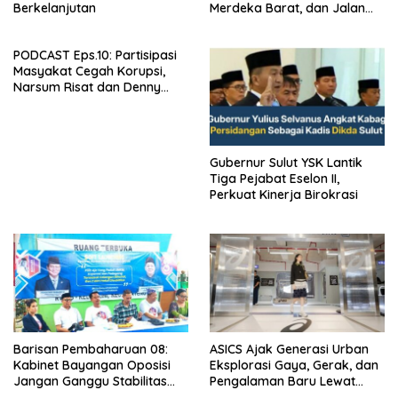
Berkelanjutan
Merdeka Barat, dan Jalan
Panjang Menuju Kedaulatan
Ekonomi
PODCAST Eps.10: Partisipasi
Masyakat Cegah Korupsi,
Narsum Risat dan Denny
Susanto.SH
Gubernur Sulut YSK Lantik
Tiga Pejabat Eselon II,
Perkuat Kinerja Birokrasi
Barisan Pembaharuan 08:
ASICS Ajak Generasi Urban
Kabinet Bayangan Oposisi
Eksplorasi Gaya, Gerak, dan
Jangan Ganggu Stabilitas
Pengalaman Baru Lewat
Nasional dan Program Asta
GEL-STRATUS MC™ Pop Up