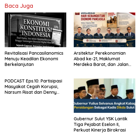
Baca Juga
Revitalisasi Pancasilanomics
Arsitektur Perekonomian
Menuju Keadilan Ekonomi
Abad ke-21, Maklumat
Berkelanjutan
Merdeka Barat, dan Jalan
Panjang Menuju Kedaulatan
Ekonomi
PODCAST Eps.10: Partisipasi
Masyakat Cegah Korupsi,
Narsum Risat dan Denny
Susanto.SH
Gubernur Sulut YSK Lantik
Tiga Pejabat Eselon II,
Perkuat Kinerja Birokrasi