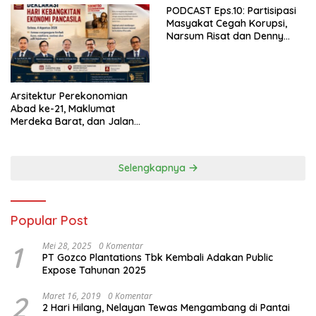
PODCAST Eps.10: Partisipasi
Masyakat Cegah Korupsi,
Narsum Risat dan Denny
Susanto.SH
Arsitektur Perekonomian
Abad ke-21, Maklumat
Merdeka Barat, dan Jalan
Panjang Menuju Kedaulatan
Ekonomi
Selengkapnya
Popular Post
1
Mei 28, 2025
0 Komentar
PT Gozco Plantations Tbk Kembali Adakan Public
Expose Tahunan 2025
2
Maret 16, 2019
0 Komentar
2 Hari Hilang, Nelayan Tewas Mengambang di Pantai