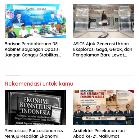
Barisan Pembaharuan 08:
ASICS Ajak Generasi Urban
Kabinet Bayangan Oposisi
Eksplorasi Gaya, Gerak, dan
Jangan Ganggu Stabilitas
Pengalaman Baru Lewat
Nasional dan Program Asta
GEL-STRATUS MC™ Pop Up
Cita Prabowo-Gibran
Experience
Rekomendasi untuk kamu
Revitalisasi Pancasilanomics
Arsitektur Perekonomian
Menuju Keadilan Ekonomi
Abad ke-21, Maklumat