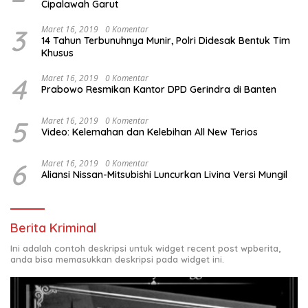
Cipalawah Garut
3
Maret 16, 2019
0 Komentar
14 Tahun Terbunuhnya Munir, Polri Didesak Bentuk Tim
Khusus
4
Maret 16, 2019
0 Komentar
Prabowo Resmikan Kantor DPD Gerindra di Banten
5
Maret 16, 2019
0 Komentar
Video: Kelemahan dan Kelebihan All New Terios
6
Maret 16, 2019
0 Komentar
Aliansi Nissan-Mitsubishi Luncurkan Livina Versi Mungil
Berita Kriminal
Ini adalah contoh deskripsi untuk widget recent post wpberita,
anda bisa memasukkan deskripsi pada widget ini.