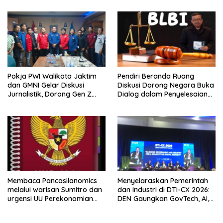
Aset PT GME
Pokja PWI Walikota Jaktim
Pendiri Beranda Ruang
dan GMNI Gelar Diskusi
Diskusi Dorong Negara Buka
Jurnalistik, Dorong Gen Z
Dialog dalam Penyelesaian
Kritis Bermedia Sosial
BLB
Membaca Pancasilanomics
Menyelaraskan Pemerintah
melalui warisan Sumitro dan
dan Industri di DTI-CX 2026:
urgensi UU Perekonomian
DEN Gaungkan GovTech, AI,
Nasional
dan Keamanan Holistik untuk
Ekonomi Digital yang