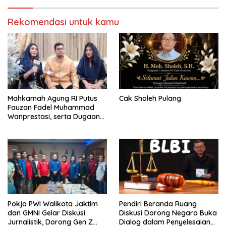
Kompetitif
Rekomendasi untuk kamu
Mahkamah Agung RI Putus
Cak Sholeh Pulang
Fauzan Fadel Muhammad
Wanprestasi, serta Dugaan
Penyalahgunaan Dana dan
Aset PT GME
Pokja PWI Walikota Jaktim
Pendiri Beranda Ruang
dan GMNI Gelar Diskusi
Diskusi Dorong Negara Buka
Jurnalistik, Dorong Gen Z
Dialog dalam Penyelesaian