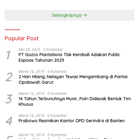
Kritis Bermedia Sosial
Selengkapnya
Popular Post
1
Mei 28, 2025
0 Komentar
PT Gozco Plantations Tbk Kembali Adakan Public
Expose Tahunan 2025
2
Maret 16, 2019
0 Komentar
2 Hari Hilang, Nelayan Tewas Mengambang di Pantai
Cipalawah Garut
3
Maret 16, 2019
0 Komentar
14 Tahun Terbunuhnya Munir, Polri Didesak Bentuk Tim
Khusus
4
Maret 16, 2019
0 Komentar
Prabowo Resmikan Kantor DPD Gerindra di Banten
Maret 16, 2019
0 Komentar