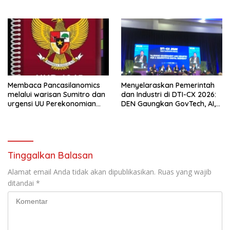
Kritis Bermedia Sosial
BLB
Membaca Pancasilanomics
Menyelaraskan Pemerintah
melalui warisan Sumitro dan
dan Industri di DTI-CX 2026:
urgensi UU Perekonomian
DEN Gaungkan GovTech, AI,
Nasional
dan Keamanan Holistik untuk
Ekonomi Digital yang
Kompetitif
Tinggalkan Balasan
Alamat email Anda tidak akan dipublikasikan.
Ruas yang wajib
ditandai
*