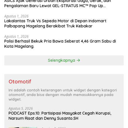
ASICS Ajak Generasi Urban Eksplorasi Gaya, Gerak, dan
Pengalaman Baru Lewat GEL-STRATUS MC™ Pop Up
Experience
Agustus 1, 2026
Lakalantas Truk Vs Sepeda Motor di Depan Indomart
Palbapang Magelang Berakibat Truk Kebakar
Agustus 1, 2026
Polisi Berhasil Bekuk Pria Bawa Seberat 4,46 Gram Sabu di
Kota Magelang.
Selengkapnya
Otomotif
Ini adalah contoh keterangan untuk widget dengan kategori
otomotif, anda bisa dengan mudah memasukkannya pada
widget.
Agustus 5, 2026
PODCAST Eps.10: Partisipasi Masyakat Cegah Korupsi,
Narsum Risat dan Denny Susanto.SH