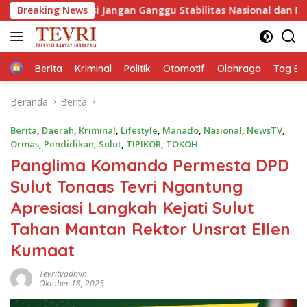
Langsung
 Jangan Ganggu Stabilitas Nasional dan Program Asta Cita Pr
Breaking News
ke
konten
Home
Berita
Kriminal
Politik
Otomotif
Olahraga
Tag Ber
Beranda
Berita
Berita
,
Daerah
,
Kriminal
,
Lifestyle
,
Manado
,
Nasional
,
NewsTV
,
Ormas
,
Pendidikan
,
Sulut
,
TIPIKOR
,
TOKOH
Panglima Komando Permesta DPD
Sulut Tonaas Tevri Ngantung
Apresiasi Langkah Kejati Sulut
Tahan Mantan Rektor Unsrat Ellen
Kumaat
Tevritvadmin
Oktober 18, 2025