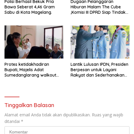
Polisi Berhasil Bekuk Pria
Dugaan Pelanggaran
Bawa Seberat 4,46 Gram
Hiburan Malam The Cube
Sabu di Kota Magelang.
,Komisi III DPRD Siap Tindak
Tegas Jika Terbukti Bersalah
Protes ketidakhadiran
Lantik Lulusan IPDN, Presiden
Bupati, Majelis Adat
Berpesan untuk Layani
Sumedanglarang walkout
Rakyat dan Sederhanakan
saat audiensi di Sekda
Birokrasi
Sumedang
Tinggalkan Balasan
Alamat email Anda tidak akan dipublikasikan.
Ruas yang wajib
ditandai
*