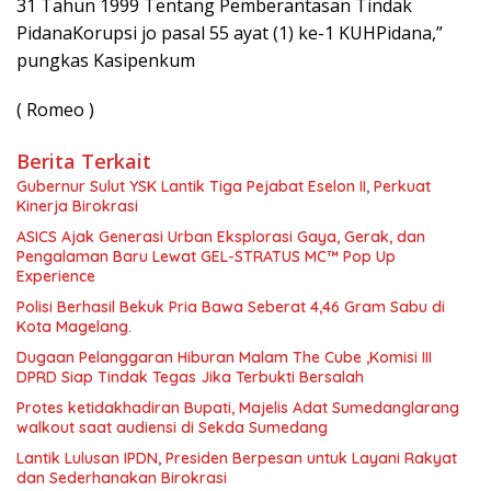
31 Tahun 1999 Tentang Pemberantasan Tindak
PidanaKorupsi jo pasal 55 ayat (1) ke-1 KUHPidana,”
pungkas Kasipenkum
( Romeo )‎‎‎
Berita Terkait
Gubernur Sulut YSK Lantik Tiga Pejabat Eselon II, Perkuat
Kinerja Birokrasi
ASICS Ajak Generasi Urban Eksplorasi Gaya, Gerak, dan
Pengalaman Baru Lewat GEL-STRATUS MC™ Pop Up
Experience
Polisi Berhasil Bekuk Pria Bawa Seberat 4,46 Gram Sabu di
Kota Magelang.
Dugaan Pelanggaran Hiburan Malam The Cube ,Komisi III
DPRD Siap Tindak Tegas Jika Terbukti Bersalah
Protes ketidakhadiran Bupati, Majelis Adat Sumedanglarang
walkout saat audiensi di Sekda Sumedang
Lantik Lulusan IPDN, Presiden Berpesan untuk Layani Rakyat
dan Sederhanakan Birokrasi