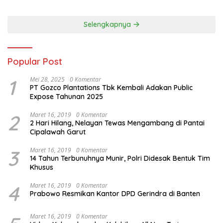
Nasional dan Program Asta
Cita Prabowo-Gibran
Selengkapnya
Popular Post
1
Mei 28, 2025
0 Komentar
PT Gozco Plantations Tbk Kembali Adakan Public
Expose Tahunan 2025
2
Maret 16, 2019
0 Komentar
2 Hari Hilang, Nelayan Tewas Mengambang di Pantai
Cipalawah Garut
3
Maret 16, 2019
0 Komentar
14 Tahun Terbunuhnya Munir, Polri Didesak Bentuk Tim
Khusus
4
Maret 16, 2019
0 Komentar
Prabowo Resmikan Kantor DPD Gerindra di Banten
Maret 16, 2019
0 Komentar