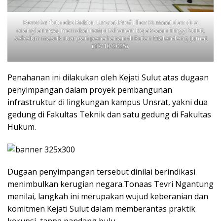
Beredar foto eks Rektor Unsrat Prof Ellen Kumaat dan dua
orang lainnya, memakai rompi tahanan Kejaksaan Tinggi Sulut,
sebelum masuk ruangan penahanan di Rutan Malendeng, Jumat
(17/10/2025).
‎‎Penahanan ini dilakukan oleh Kejati Sulut atas dugaan
penyimpangan dalam proyek pembangunan
infrastruktur di lingkungan kampus Unsrat, yakni dua
gedung di Fakultas Teknik dan satu gedung di Fakultas
Hukum.
Dugaan penyimpangan tersebut dinilai berindikasi
menimbulkan kerugian negara.‎‎Tonaas Tevri Ngantung
menilai, langkah ini merupakan wujud keberanian dan
komitmen Kejati Sulut dalam memberantas praktik
korupsi, tanpa pandang bulu.‎‎