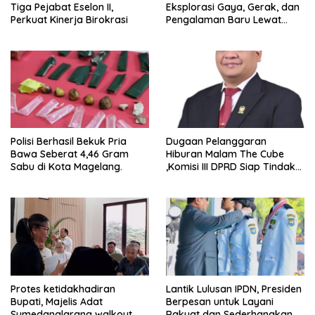
Tiga Pejabat Eselon II,
Eksplorasi Gaya, Gerak, dan
Perkuat Kinerja Birokrasi
Pengalaman Baru Lewat
GEL-STRATUS MC™ Pop Up
Experience
Polisi Berhasil Bekuk Pria
Dugaan Pelanggaran
Bawa Seberat 4,46 Gram
Hiburan Malam The Cube
Sabu di Kota Magelang.
,Komisi III DPRD Siap Tindak
Tegas Jika Terbukti Bersalah
Protes ketidakhadiran
Lantik Lulusan IPDN, Presiden
Bupati, Majelis Adat
Berpesan untuk Layani
Sumedanglarang walkout
Rakyat dan Sederhanakan