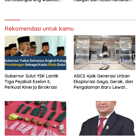
saat audiensi di Sekda
Birokrasi
Sumedang
Rekomendasi untuk kamu
Gubernur Sulut YSK Lantik
ASICS Ajak Generasi Urban
Tiga Pejabat Eselon II,
Eksplorasi Gaya, Gerak, dan
Perkuat Kinerja Birokrasi
Pengalaman Baru Lewat
GEL-STRATUS MC™ Pop Up
Experience