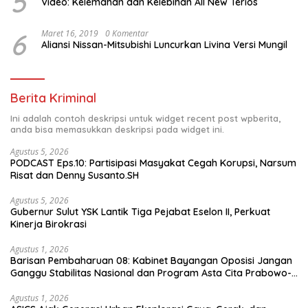
5
Video: Kelemahan dan Kelebihan All New Terios
6
Maret 16, 2019
0 Komentar
Aliansi Nissan-Mitsubishi Luncurkan Livina Versi Mungil
Berita Kriminal
Ini adalah contoh deskripsi untuk widget recent post wpberita,
anda bisa memasukkan deskripsi pada widget ini.
Agustus 5, 2026
PODCAST Eps.10: Partisipasi Masyakat Cegah Korupsi, Narsum
Risat dan Denny Susanto.SH
Agustus 5, 2026
Gubernur Sulut YSK Lantik Tiga Pejabat Eselon II, Perkuat
Kinerja Birokrasi
Agustus 1, 2026
Barisan Pembaharuan 08: Kabinet Bayangan Oposisi Jangan
Ganggu Stabilitas Nasional dan Program Asta Cita Prabowo-
Gibran
Agustus 1, 2026