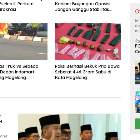
selon II, Perkuat
Kabinet Bayangan Oposisi
irokrasi
Jangan Ganggu Stabilitas
O
Nasional dan Program Asta
Cita Prabowo-Gibran
In
de
mu
Ag
PO
Ce
Su
as Truk Vs Sepeda
Polisi Berhasil Bekuk Pria Bawa
 Depan Indomart
Seberat 4,46 Gram Sabu di
ng Magelang
Kota Magelang.
t Truk Kebakar
h
H
ional