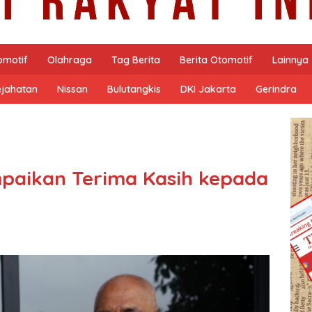
omotif
Olahraga
Tag Berita
Berita Otomotif
Lainnya
ejahatan
Nissan
Bulutangkis
DKI Jakarta
Gerindra
mpaikan Terima Kasih kepada