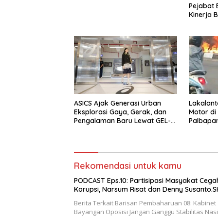
Pejabat E
Kinerja B
ASICS Ajak Generasi Urban
Lakalant
Eksplorasi Gaya, Gerak, dan
Motor di
Pengalaman Baru Lewat GEL-
Palbapa
STRATUS MC™ Pop Up
Berakiba
Experience
Rekomendasi untuk kamu
PODCAST Eps.10: Partisipasi Masyakat Cega
Korupsi, Narsum Risat dan Denny Susanto.S
Berita Terkait Barisan Pembaharuan 08: Kabinet
Bayangan Oposisi Jangan Ganggu Stabilitas Nas