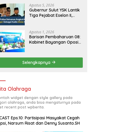
Agustus 5, 2026
Gubernur Sulut YSK Lantik
Tiga Pejabat Eselon II,
Perkuat Kinerja Birokrasi
Agustus 1, 2026
Barisan Pembaharuan 08:
Kabinet Bayangan Oposisi
Jangan Ganggu Stabilitas
Nasional dan Program
Asta Cita Prabowo-Gibran
Selengkapnya
ita Olahraga
contoh widget dengan style gallery pada
gori olahraga, anda bisa mengaturnya pada
et recent post wpberita.
AST Eps.10: Partisipasi Masyakat Cegah
psi, Narsum Risat dan Denny Susanto.SH