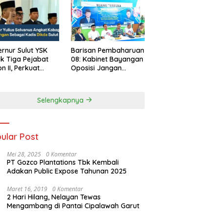
rnur Sulut YSK
Barisan Pembaharuan
ik Tiga Pejabat
08: Kabinet Bayangan
on II, Perkuat
Oposisi Jangan
rja Birokrasi
Ganggu Stabilitas
Nasional dan
Program Asta Cita
Selengkapnya
Prabowo-Gibran
ular Post
Mei 28, 2025
0 Komentar
PT Gozco Plantations Tbk Kembali
Adakan Public Expose Tahunan 2025
Maret 16, 2019
0 Komentar
2 Hari Hilang, Nelayan Tewas
Mengambang di Pantai Cipalawah Garut