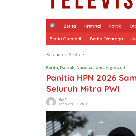
H
Berita
Kriminal
Politik
Ot
o
m
Berita Otomotif
Berita Olahraga
K
e
Beranda
Berita
Berita
,
Daerah
,
Nasional
,
Uncategorized
Panitia HPN 2026 Sa
Seluruh Mitra PWI
Rusli
Februari 11, 2026