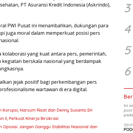
3
esehatan, PT Asuransi Kredit Indonesia (Askrindo),
4
eral PWI Pusat ini menambahkan, dukungan para
etapi juga moral dalam memperkuat posisi pers
asional.
5
kolaborasi yang kuat antara pers, pemerintah,
kegiatan berskala nasional yang berdampak
6
pungkasnya.
kan jejak positif bagi perkembangan pers
ofesionalisme wartawan di era digital.
Ber
Ini 
h Korupsi, Narsum Risat dan Denny Susanto.SH
post
pada
abat Eselon II, Perkuat Kinerja Birokrasi
Agust
 Oposisi Jangan Ganggu Stabilitas Nasional dan
PODC