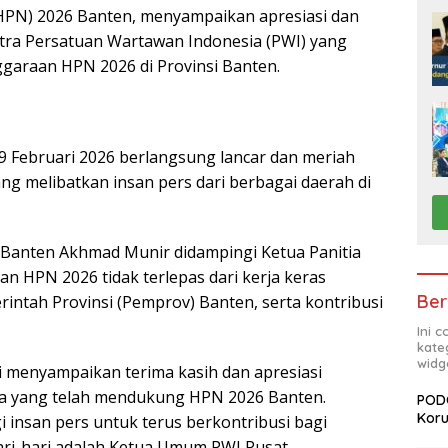
(HPN) 2026 Banten, menyampaikan apresiasi dan
itra Persatuan Wartawan Indonesia (PWI) yang
garaan HPN 2026 di Provinsi Banten.
9 Februari 2026 berlangsung lancar dan meriah
ng melibatkan insan pers dari berbagai daerah di
anten Akhmad Munir didampingi Ketua Panitia
 HPN 2026 tidak terlepas dari kerja keras
Ber
intah Provinsi (Pemprov) Banten, serta kontribusi
Ini 
kate
widg
i menyampaikan terima kasih dan apresiasi
tra yang telah mendukung HPN 2026 Banten.
PODC
Koru
 insan pers untuk terus berkontribusi bagi
ari-hari adalah Ketua Umum PWI Pusat.