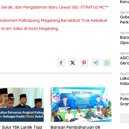
Koru
a, Gerak, dan Pengalaman Baru Lewat GEL-STRATUS MC™
Agust
Gubernur Su
 Indomart Palbapang Magelang Berakibat Truk Kebakar
Perk
46 Gram Sabu di Kota Magelang.
Agust
Bari
Opos
Prog
Agust
ASIC
Gera
STR
Agust
Laka
Indo
Keb
Agust
Poli
Gram
t YSK Lantik Tiga
Barisan Pembaharuan 08: