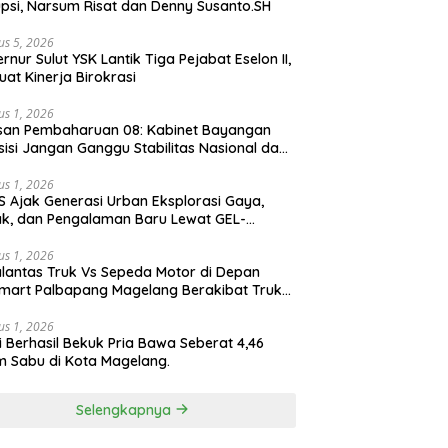
psi, Narsum Risat dan Denny Susanto.SH
us 5, 2026
lut YSK Lantik Tiga Pejabat Eselon II,
uat Kinerja Birokrasi
us 1, 2026
san Pembaharuan 08: Kabinet Bayangan
isi Jangan Ganggu Stabilitas Nasional dan
ram Asta Cita Prabowo-Gibran
us 1, 2026
S Ajak Generasi Urban Eksplorasi Gaya,
k, dan Pengalaman Baru Lewat GEL-
ATUS MC™ Pop Up Experience
us 1, 2026
lantas Truk Vs Sepeda Motor di Depan
mart Palbapang Magelang Berakibat Truk
akar
us 1, 2026
si Berhasil Bekuk Pria Bawa Seberat 4,46
 Sabu di Kota Magelang.
Selengkapnya