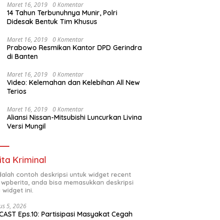
Maret 16, 2019
0 Komentar
14 Tahun Terbunuhnya Munir, Polri
Didesak Bentuk Tim Khusus
Maret 16, 2019
0 Komentar
Prabowo Resmikan Kantor DPD Gerindra
di Banten
Maret 16, 2019
0 Komentar
Video: Kelemahan dan Kelebihan All New
Terios
Maret 16, 2019
0 Komentar
Aliansi Nissan-Mitsubishi Luncurkan Livina
Versi Mungil
ita Kriminal
adalah contoh deskripsi untuk widget recent
 wpberita, anda bisa memasukkan deskripsi
 widget ini.
us 5, 2026
AST Eps.10: Partisipasi Masyakat Cegah