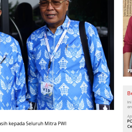
B
In
an
Ag
PO
sih kepada Seluruh Mitra PWI
Ce
Su