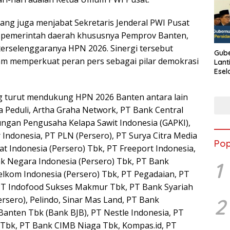
ang juga menjabat Sekretaris Jenderal PWI Pusat
 pemerintah daerah khususnya Pemprov Banten,
terselenggaranya HPN 2026. Sinergi tersebut
Gube
 memperkuat peran pers sebagai pilar demokrasi
Lant
Esel
Kine
ng turut mendukung HPN 2026 Banten antara lain
a Peduli, Artha Graha Network, PT Bank Central
ungan Pengusaha Kelapa Sawit Indonesia (GAPKI),
Indonesia, PT PLN (Persero), PT Surya Citra Media
Pop
at Indonesia (Persero) Tbk, PT Freeport Indonesia,
nk Negara Indonesia (Persero) Tbk, PT Bank
1
lkom Indonesia (Persero) Tbk, PT Pegadaian, PT
 PT Indofood Sukses Makmur Tbk, PT Bank Syariah
2
rsero), Pelindo, Sinar Mas Land, PT Bank
nten Tbk (Bank BJB), PT Nestle Indonesia, PT
 Tbk, PT Bank CIMB Niaga Tbk, Kompas.id, PT