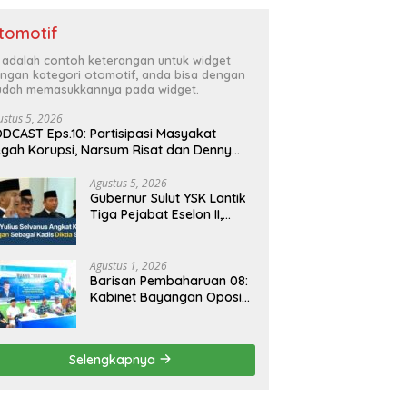
tomotif
i adalah contoh keterangan untuk widget
ngan kategori otomotif, anda bisa dengan
dah memasukkannya pada widget.
ustus 5, 2026
DCAST Eps.10: Partisipasi Masyakat
gah Korupsi, Narsum Risat dan Denny
santo.SH
Agustus 5, 2026
Gubernur Sulut YSK Lantik
Tiga Pejabat Eselon II,
Perkuat Kinerja Birokrasi
Agustus 1, 2026
Barisan Pembaharuan 08:
Kabinet Bayangan Oposisi
Jangan Ganggu Stabilitas
Nasional dan Program
Asta Cita Prabowo-Gibran
Selengkapnya