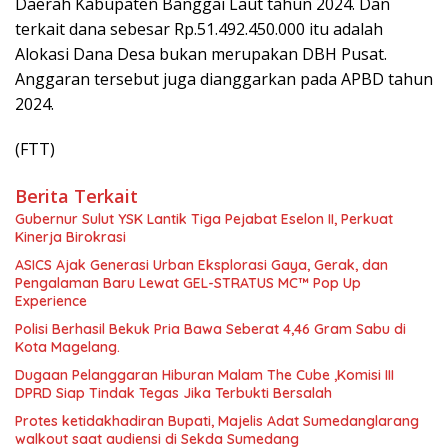
Daerah Kabupaten Banggai Laut tahun 2024. Dan
terkait dana sebesar Rp.51.492.450.000 itu adalah
Alokasi Dana Desa bukan merupakan DBH Pusat.
Anggaran tersebut juga dianggarkan pada APBD tahun
2024.
(FTT)
Berita Terkait
Gubernur Sulut YSK Lantik Tiga Pejabat Eselon II, Perkuat
Kinerja Birokrasi
ASICS Ajak Generasi Urban Eksplorasi Gaya, Gerak, dan
Pengalaman Baru Lewat GEL-STRATUS MC™ Pop Up
Experience
Polisi Berhasil Bekuk Pria Bawa Seberat 4,46 Gram Sabu di
Kota Magelang.
Dugaan Pelanggaran Hiburan Malam The Cube ,Komisi III
DPRD Siap Tindak Tegas Jika Terbukti Bersalah
Protes ketidakhadiran Bupati, Majelis Adat Sumedanglarang
walkout saat audiensi di Sekda Sumedang