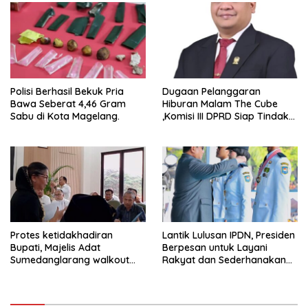
Polisi Berhasil Bekuk Pria
Dugaan Pelanggaran
Bawa Seberat 4,46 Gram
Hiburan Malam The Cube
Sabu di Kota Magelang.
,Komisi III DPRD Siap Tindak
Tegas Jika Terbukti Bersalah
Protes ketidakhadiran
Lantik Lulusan IPDN, Presiden
Bupati, Majelis Adat
Berpesan untuk Layani
Sumedanglarang walkout
Rakyat dan Sederhanakan
saat audiensi di Sekda
Birokrasi
Sumedang