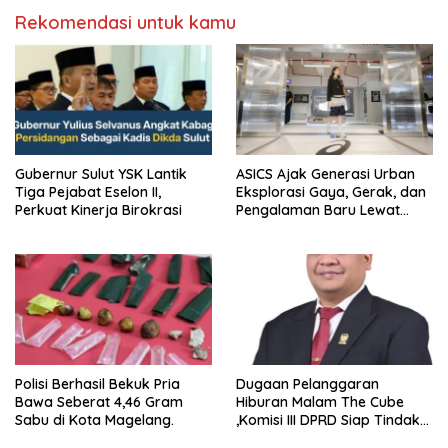
Rekomendasi untuk kamu
Gubernur Sulut YSK Lantik
ASICS Ajak Generasi Urban
Tiga Pejabat Eselon II,
Eksplorasi Gaya, Gerak, dan
Perkuat Kinerja Birokrasi
Pengalaman Baru Lewat
GEL-STRATUS MC™ Pop Up
Experience
Polisi Berhasil Bekuk Pria
Dugaan Pelanggaran
Bawa Seberat 4,46 Gram
Hiburan Malam The Cube
Sabu di Kota Magelang.
,Komisi III DPRD Siap Tindak
Tegas Jika Terbukti Bersalah