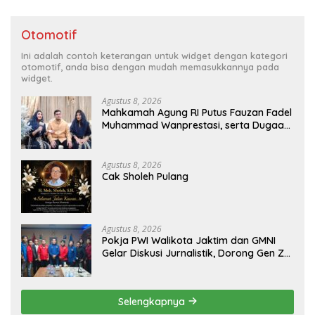
Otomotif
Ini adalah contoh keterangan untuk widget dengan kategori
otomotif, anda bisa dengan mudah memasukkannya pada
widget.
Agustus 8, 2026
Mahkamah Agung RI Putus Fauzan Fadel
Muhammad Wanprestasi, serta Dugaan
Penyalahgunaan Dana dan Aset PT GME
Agustus 8, 2026
Cak Sholeh Pulang
Agustus 8, 2026
Pokja PWI Walikota Jaktim dan GMNI
Gelar Diskusi Jurnalistik, Dorong Gen Z
Kritis Bermedia Sosial
Selengkapnya