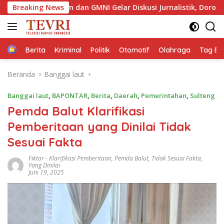
Langsung
ktim dan GMNI Gelar Diskusi Jurnalistik, Dorong Gen Z Kritis Ber
Breaking News
ke
konten
Home
Berita
Kriminal
Politik
Otomotif
Olahraga
Tag Ber
Beranda
Banggai laut
Banggai laut
,
BAPONTAR
,
Berita
,
Daerah
,
Pemerintahan
,
Sulteng
Pemda Balut Klarifikasi
Pemberitaan yang Dinilai Tidak
Sesuai Fakta
Fiktor
-
Klarifikasi Pemberitaan
,
Pemda Balut
,
Tidak Sesuai Fakta
,
Yang Dinilai
Juni 19, 2025