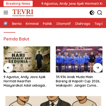
Langsung
Breaking News
9 Agustus, Andy Java Ajak Hormati Kearifan Masyaraka
ke
konten
Home
Berita
Kriminal
Politik
Otomotif
Olahraga
Tag Ber
Pemda Balut
35.936 Anak Muda Main
Ketua IESPA Ibnu Riza
Bareng di Kapolri Cup 2026,
Apresiasi Kapolri Cup 2026:
Wakapolri: Jangan Cuma
Wadah Luar Biasa, dari
Jadi Penonton, Jadilah
Polres hingga Panggung
Talenta Digital
Nasional