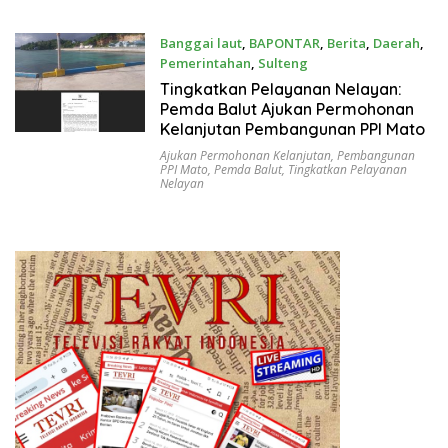
Banggai laut
,
BAPONTAR
,
Berita
,
Daerah
,
Pemerintahan
,
Sulteng
Juni 8, 2025
Tingkatkan Pelayanan Nelayan:
Pemda Balut Ajukan Permohonan
Kelanjutan Pembangunan PPI Mato
Ajukan Permohonan Kelanjutan
,
Pembangunan
PPI Mato
,
Pemda Balut
,
Tingkatkan Pelayanan
Nelayan