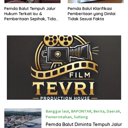
Pemda Balut Tempuh Jalur
Pemda Balut Klarifikasi
Hukum Terkait Isu &
Pemberitaan yang Dinilai
Pemberitaan Sepihak, Tidak
Tidak Sesuai Fakta
Sesuai Fakta
Banggai laut
,
BAPONTAR
,
Berita
,
Daerah
,
Pemerintahan
,
Sulteng
Juni 19, 2025
Pemda Balut Diminta Tempuh Jalur