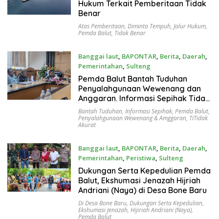
Hukum Terkait Pemberitaan Tidak
Benar
Atas Pemberitaan
,
Diminta Tempuh
,
Jalur Hukum
,
Pemda Balut
,
Tidak Benar
Banggai laut
,
BAPONTAR
,
Berita
,
Daerah
,
Pemerintahan
,
Sulteng
Juni 19, 2025
Pemda Balut Bantah Tuduhan
Penyalahgunaan Wewenang dan
Anggaran. Informasi Sepihak Tidak
Akurat
Bantah Tuduhan
,
Informasi Sepihak
,
Pemda Balut
,
Penyalahgunaan Wewenang & Amggaran
,
TiTidak
Akurat
Banggai laut
,
BAPONTAR
,
Berita
,
Daerah
,
Pemerintahan
,
Peristiwa
,
Sulteng
Juni 13, 2025
Dukungan Serta Kepedulian Pemda
Balut, Ekshumasi Jenazah Hijriah
Andriani (Naya) di Desa Bone Baru
Di Desa Bone Baru
,
Dukungan Serta Kepedulian
,
Ekshumasi Jenazah
,
Hijiriah Andriani (Naya)
,
Pemda Balut