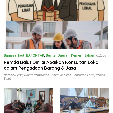
Banggai laut
,
BAPONTAR
,
Berita
,
Daerah
,
Pemerintahan
Oktober
14, 2025
Pemda Balut Dinilai Abaikan Konsultan Lokal
dalam Pengadaan Barang & Jasa
Barang & Jasa
,
Dalam Pengadaan
,
Dinilai Abaikan
,
Konsultan Lokal
,
Pemda
Balut