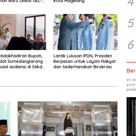
4
man Baru Lewat GEL-
Kota Magelang.
 MC™ Pop Up
ce
5
6
etidakhadiran Bupati,
Lantik Lulusan IPDN, Presiden
Adat Sumedanglarang
Berpesan untuk Layani Rakyat
saat audiensi di Sekda
dan Sederhanakan Birokrasi
Ber
ng
Ini 
post
pada