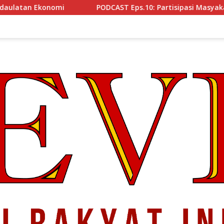
PODCAST Eps.10: Partisipasi Masyakat Cegah Korupsi, Narsum 