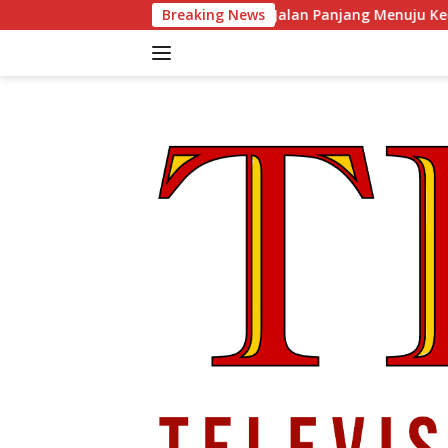
Langsung
Barat, dan Jalan Panjang Menuju Kedaulatan Ekonomi
Breaking News
ke
konten