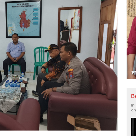
B
In
an