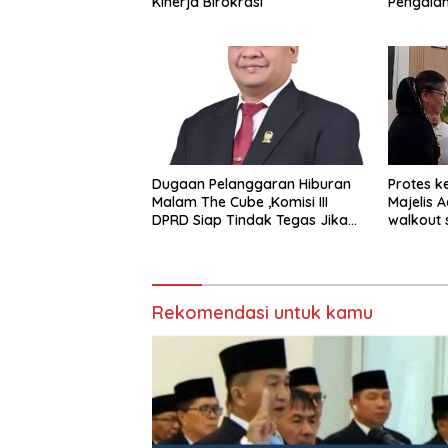
Kinerja Birokrasi
Pengala
STRATUS
Experien
Dugaan Pelanggaran Hiburan
Protes k
Malam The Cube ,Komisi III
Majelis 
DPRD Siap Tindak Tegas Jika
walkout 
Terbukti Bersalah
Sumeda
Rekomendasi untuk kamu