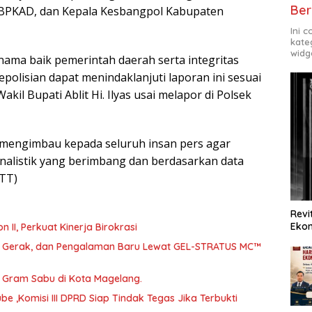
Ber
a BPKAD, dan Kepala Kesbangpol Kabupaten
Ini 
kate
widg
nama baik pemerintah daerah serta integritas
polisian dapat menindaklanjuti laporan ini sesuai
il Bupati Ablit Hi. Ilyas usai melapor di Polsek
 mengimbau kepada seluruh insan pers agar
nalistik yang berimbang dan berdasarkan data
FTT)
Revi
Ekon
abat Eselon II, Perkuat Kinerja Birokrasi
a, Gerak, dan Pengalaman Baru Lewat GEL-STRATUS MC™
46 Gram Sabu di Kota Magelang.
 ,Komisi III DPRD Siap Tindak Tegas Jika Terbukti