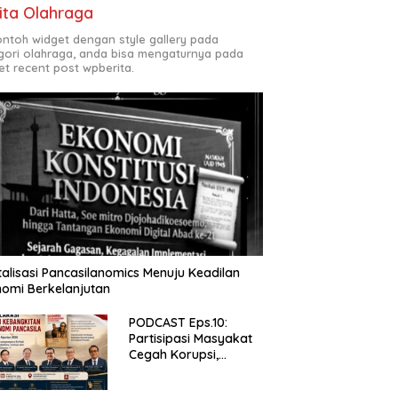
ita Olahraga
contoh widget dengan style gallery pada
gori olahraga, anda bisa mengaturnya pada
et recent post wpberita.
talisasi Pancasilanomics Menuju Keadilan
omi Berkelanjutan
PODCAST Eps.10:
Partisipasi Masyakat
Cegah Korupsi,
Narsum Risat dan
Denny Susanto.SH