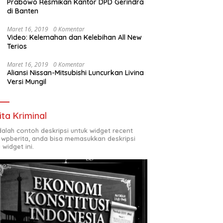
Prabowo Resmikan Kantor DPD Gerindra
di Banten
Maret 16, 2019
0 Komentar
Video: Kelemahan dan Kelebihan All New
Terios
Maret 16, 2019
0 Komentar
Aliansi Nissan-Mitsubishi Luncurkan Livina
Versi Mungil
ita Kriminal
adalah contoh deskripsi untuk widget recent
 wpberita, anda bisa memasukkan deskripsi
 widget ini.