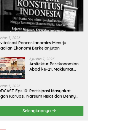
ustus 7, 2026
vitalisasi Pancasilanomics Menuju
adilan Ekonomi Berkelanjutan
Agustus 7, 2026
Arsitektur Perekonomian
Abad ke-21, Maklumat
Merdeka Barat, dan Jalan
Panjang Menuju
Kedaulatan Ekonomi
ustus 5, 2026
DCAST Eps.10: Partisipasi Masyakat
gah Korupsi, Narsum Risat dan Denny
santo.SH
Selengkapnya