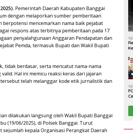
-2025).
Pemerintah Daerah Kabupaten Banggai
ukum dengan melaporkan sumber pemberitaan
 dan berpotensi mencemarkan nama baik pejabat
agai respons atas terbitnya pemberitaan pada 17
dugaan penyalahgunaan Anggaran Pendapatan dan
Ag
Re
ejabat Pemda, termasuk Bupati dan Wakil Bupati
Ke
k, tidak berdasar, serta mencatut nama-nama
valid. Hal ini memicu reaksi keras dari jajaran
tersebut telah melanggar kode etik jurnalistik dan
Ag
PO
Ce
Su
ian dilakukan langsung oleh Wakil Bupati Banggai
, Rabu (19/06/2025), di Polsek Banggai. Turut
 sejumlah kepala Organisasi Perangkat Daerah