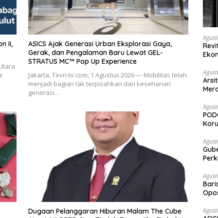
Agust
ASICS Ajak Generasi Urban Eksplorasi Gaya,
Revi
Gerak, dan Pengalaman Baru Lewat GEL-
Ekon
STRATUS MC™ Pop Up Experience
Utara
Agust
i
Jakarta, Tevri-tv.com, 1 Agustus 2026 — Mobilitas telah
Arsi
menjadi bagian tak terpisahkan dari keseharian
Merd
generasi…
Ked
Agust
PODC
Koru
Agust
Gubernur Su
Perk
Agust
Bari
Opos
Prog
Agust
Dugaan Pelanggaran Hiburan Malam The Cube