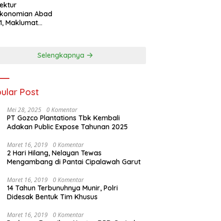
tektur
ekonomian Abad
1, Maklumat
eka Barat, dan
n Panjang Menuju
aulatan Ekonomi
Selengkapnya
ular Post
Mei 28, 2025
0 Komentar
PT Gozco Plantations Tbk Kembali
Adakan Public Expose Tahunan 2025
Maret 16, 2019
0 Komentar
2 Hari Hilang, Nelayan Tewas
Mengambang di Pantai Cipalawah Garut
Maret 16, 2019
0 Komentar
14 Tahun Terbunuhnya Munir, Polri
Didesak Bentuk Tim Khusus
Maret 16, 2019
0 Komentar