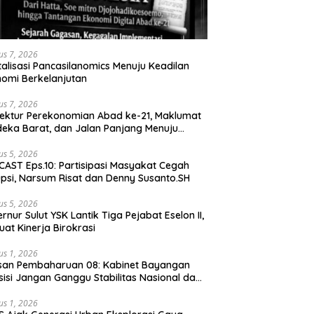
us 7, 2026
talisasi Pancasilanomics Menuju Keadilan
omi Berkelanjutan
us 7, 2026
tektur Perekonomian Abad ke-21, Maklumat
eka Barat, dan Jalan Panjang Menuju
aulatan Ekonomi
us 5, 2026
AST Eps.10: Partisipasi Masyakat Cegah
psi, Narsum Risat dan Denny Susanto.SH
us 5, 2026
lut YSK Lantik Tiga Pejabat Eselon II,
uat Kinerja Birokrasi
us 1, 2026
san Pembaharuan 08: Kabinet Bayangan
isi Jangan Ganggu Stabilitas Nasional dan
ram Asta Cita Prabowo-Gibran
us 1, 2026