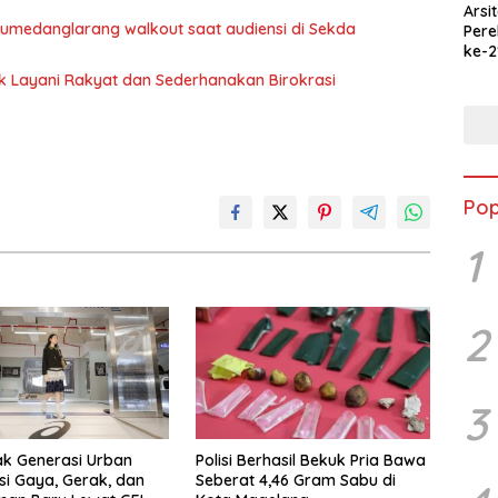
Arsi
 Sumedanglarang walkout saat audiensi di Sekda
Per
ke-2
Merd
uk Layani Rakyat dan Sederhanakan Birokrasi
Jala
Ked
Pop
1
2
3
ak Generasi Urban
Polisi Berhasil Bekuk Pria Bawa
si Gaya, Gerak, dan
Seberat 4,46 Gram Sabu di