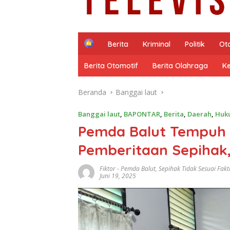
H
Berita
Kriminal
Politik
Ot
o
m
Berita Otomotif
Berita Olahraga
K
e
Beranda
Banggai laut
Banggai laut
,
BAPONTAR
,
Berita
,
Daerah
,
Huk
Pemda Balut Tempuh J
Pemberitaan Sepihak,
Fiktor
-
Pemda Balut
,
Sepihak Tidak Sesuai Fakt
Juni 19, 2025