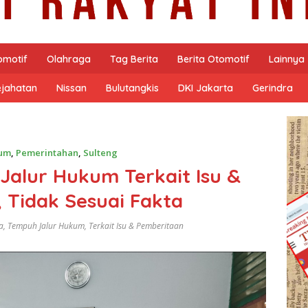
omotif
Olahraga
Tag Berita
Berita Otomotif
Lainnya
ejahatan
Nissan
Bulutangkis
DKI Jakarta
Gerindra
um
,
Pemerintahan
,
Sulteng
alur Hukum Terkait Isu &
 Tidak Sesuai Fakta
a
,
Tempuh Jalur Hukum
,
Terkait Isu & Pemberitaan