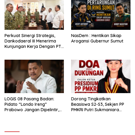
Perkuat Sinergi Strategis,
NasDem : Hentikan Sikap
Dankodaeral III Menerima
Arogansi Gubernur Sumut
Kunjungan Kerja Dengan PT
PLN
LOGIS 08 Pasang Badan:
Dorong Tingkatkan
Pidato “Londo Ireng”
Beasiswa S2-S3, Sekjen PP
Prabowo Jangan Dipelintir,
PMKRI Putri Sukmaniara
Itu Ditujukan untuk Oknum
Resmi Deklarasi Maju Calon
Ketua PP PMKRI