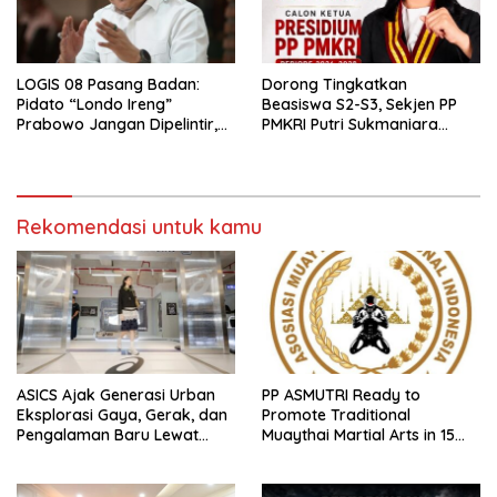
LOGIS 08 Pasang Badan:
Dorong Tingkatkan
Pidato “Londo Ireng”
Beasiswa S2-S3, Sekjen PP
Prabowo Jangan Dipelintir,
PMKRI Putri Sukmaniara
Itu Ditujukan untuk Oknum
Resmi Deklarasi Maju Calon
Ketua PP PMKRI
Rekomendasi untuk kamu
ASICS Ajak Generasi Urban
PP ASMUTRI Ready to
Eksplorasi Gaya, Gerak, dan
Promote Traditional
Pengalaman Baru Lewat
Muaythai Martial Arts in 15
GEL-STRATUS MC™ Pop Up
Provinces Across Indonesia
Experience