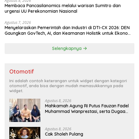
Agustus 8, 2026
Membaca Pancasilanomics melalui warisan Sumitro dan
urgensi UU Perekonomian Nasional
Agustus 7, 2026
Menyelaraskan Pemerintah dan Industri di DTI-CX 2026: DEN
Gaungkan GovTech, AI, dan Keamanan Holistik untuk Ekonomi
Digital yang Kompetitif
Selengkapnya
Otomotif
Ini adalah contoh keterangan untuk widget dengan kategori
otomotif, anda bisa dengan mudah memasukkannya pada
widget.
Agustus 8, 2026
Mahkamah Agung RI Putus Fauzan Fadel
Muhammad Wanprestasi, serta Dugaan
Penyalahgunaan Dana dan Aset PT GME
Agustus 8, 2026
Cak Sholeh Pulang