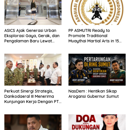
ASICS Ajak Generasi Urban
PP ASMUTRI Ready to
Eksplorasi Gaya, Gerak, dan
Promote Traditional
Pengalaman Baru Lewat
Muaythai Martial Arts in 15
GEL-STRATUS MC™ Pop Up
Provinces Across Indonesia
Experience
Perkuat Sinergi Strategis,
NasDem : Hentikan Sikap
Dankodaeral III Menerima
Arogansi Gubernur Sumut
Kunjungan Kerja Dengan PT
PLN