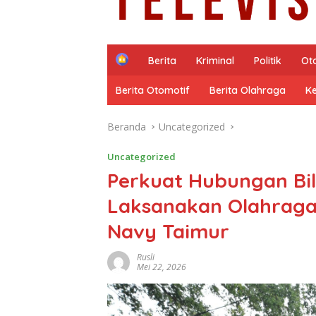
H
Berita
Kriminal
Politik
Ot
o
m
Berita Otomotif
Berita Olahraga
K
e
Beranda
Uncategorized
Uncategorized
Perkuat Hubungan Bilat
Laksanakan Olahraga
Navy Taimur
Rusli
Mei 22, 2026