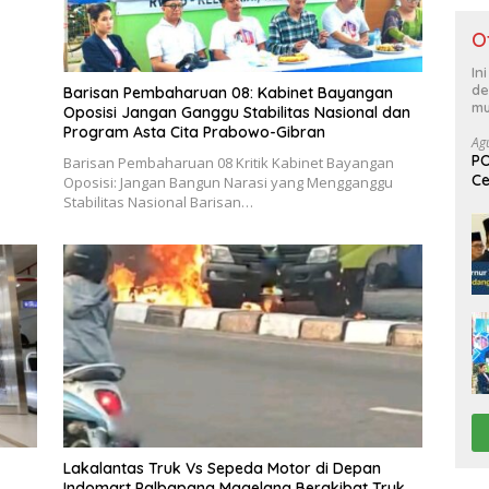
O
In
de
Barisan Pembaharuan 08: Kabinet Bayangan
mu
Oposisi Jangan Ganggu Stabilitas Nasional dan
Program Asta Cita Prabowo-Gibran
Ag
PO
Barisan Pembaharuan 08 Kritik Kabinet Bayangan
Ce
Oposisi: Jangan Bangun Narasi yang Mengganggu
Su
Stabilitas Nasional Barisan…
Lakalantas Truk Vs Sepeda Motor di Depan
Indomart Palbapang Magelang Berakibat Truk