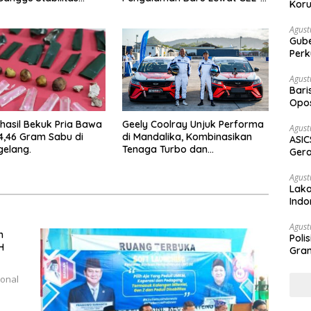
Koru
 dan Program Asta
STRATUS MC™ Pop Up
bowo-Gibran
Experience
Agust
Gubernur Su
Perk
Agust
Bari
Opos
Prog
rhasil Bekuk Pria Bawa
Geely Coolray Unjuk Performa
Agust
4,46 Gram Sabu di
di Mandalika, Kombinasikan
ASIC
elang.
Tenaga Turbo dan
Gera
Kenyamanan Berkendara”
STR
Agust
Laka
Indo
Keb
Agust
h
Poli
H
Gram
ional