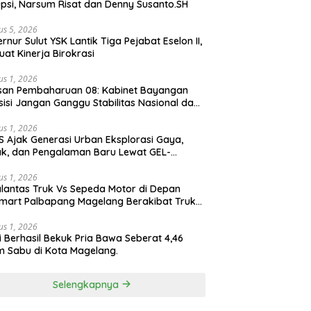
psi, Narsum Risat dan Denny Susanto.SH
us 5, 2026
lut YSK Lantik Tiga Pejabat Eselon II,
uat Kinerja Birokrasi
us 1, 2026
san Pembaharuan 08: Kabinet Bayangan
isi Jangan Ganggu Stabilitas Nasional dan
ram Asta Cita Prabowo-Gibran
us 1, 2026
S Ajak Generasi Urban Eksplorasi Gaya,
k, dan Pengalaman Baru Lewat GEL-
ATUS MC™ Pop Up Experience
us 1, 2026
lantas Truk Vs Sepeda Motor di Depan
mart Palbapang Magelang Berakibat Truk
akar
us 1, 2026
si Berhasil Bekuk Pria Bawa Seberat 4,46
 Sabu di Kota Magelang.
Selengkapnya