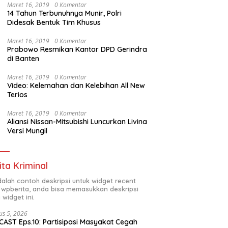
Maret 16, 2019
0 Komentar
14 Tahun Terbunuhnya Munir, Polri
Didesak Bentuk Tim Khusus
Maret 16, 2019
0 Komentar
Prabowo Resmikan Kantor DPD Gerindra
di Banten
Maret 16, 2019
0 Komentar
Video: Kelemahan dan Kelebihan All New
Terios
Maret 16, 2019
0 Komentar
Aliansi Nissan-Mitsubishi Luncurkan Livina
Versi Mungil
ita Kriminal
adalah contoh deskripsi untuk widget recent
 wpberita, anda bisa memasukkan deskripsi
 widget ini.
us 5, 2026
AST Eps.10: Partisipasi Masyakat Cegah