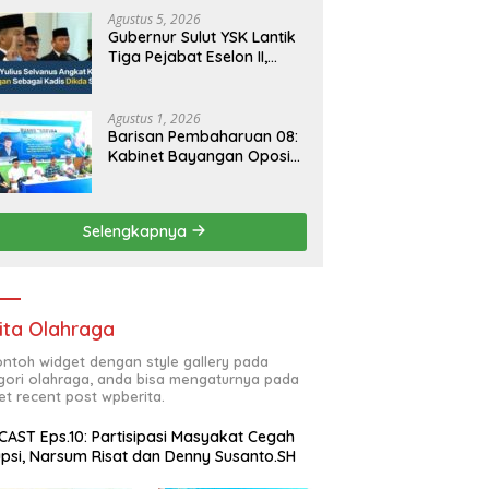
Agustus 5, 2026
Gubernur Sulut YSK Lantik
Tiga Pejabat Eselon II,
Perkuat Kinerja Birokrasi
Agustus 1, 2026
Barisan Pembaharuan 08:
Kabinet Bayangan Oposisi
Jangan Ganggu Stabilitas
Nasional dan Program
Asta Cita Prabowo-Gibran
Selengkapnya
ita Olahraga
contoh widget dengan style gallery pada
gori olahraga, anda bisa mengaturnya pada
et recent post wpberita.
AST Eps.10: Partisipasi Masyakat Cegah
psi, Narsum Risat dan Denny Susanto.SH