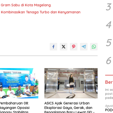
3
46 Gram Sabu di Kota Magelang.
ka, Kombinasikan Tenaga Turbo dan Kenyamanan
4
5
6
Ber
Ini 
post
pada
 Pembaharuan 08:
ASICS Ajak Generasi Urban
Agust
Bayangan Oposisi
Eksplorasi Gaya, Gerak, dan
PODC
anggu Stabilitas
Pengalaman Baru Lewat GEL-