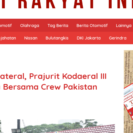
omotif
Olahraga
Tag Berita
Berita Otomotif
Lainnya
ejahatan
Nissan
Bulutangkis
DKI Jakarta
Gerindra
eral, Prajurit Kodaeral III
 Bersama Crew Pakistan