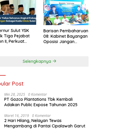
rnur Sulut YSK
Barisan Pembaharuan
ik Tiga Pejabat
08: Kabinet Bayangan
on II, Perkuat
Oposisi Jangan
rja Birokrasi
Ganggu Stabilitas
Nasional dan
Program Asta Cita
Selengkapnya
Prabowo-Gibran
ular Post
Mei 28, 2025
0 Komentar
PT Gozco Plantations Tbk Kembali
Adakan Public Expose Tahunan 2025
Maret 16, 2019
0 Komentar
2 Hari Hilang, Nelayan Tewas
Mengambang di Pantai Cipalawah Garut