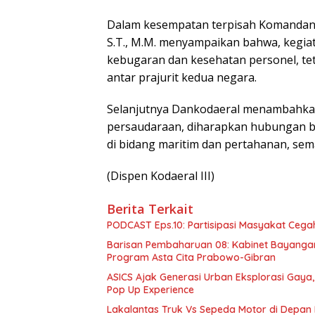
Dalam kesempatan terpisah Komandan K
S.T., M.M. menyampaikan bahwa, kegia
kebugaran dan kesehatan personel, te
antar prajurit kedua negara.
Selanjutnya Dankodaeral menambahkan,
persaudaraan, diharapkan hubungan bil
di bidang maritim dan pertahanan, sema
(Dispen Kodaeral III)
Berita Terkait
PODCAST Eps.10: Partisipasi Masyakat Cega
Barisan Pembaharuan 08: Kabinet Bayangan
Program Asta Cita Prabowo-Gibran
ASICS Ajak Generasi Urban Eksplorasi Gay
Pop Up Experience
Lakalantas Truk Vs Sepeda Motor di Depan