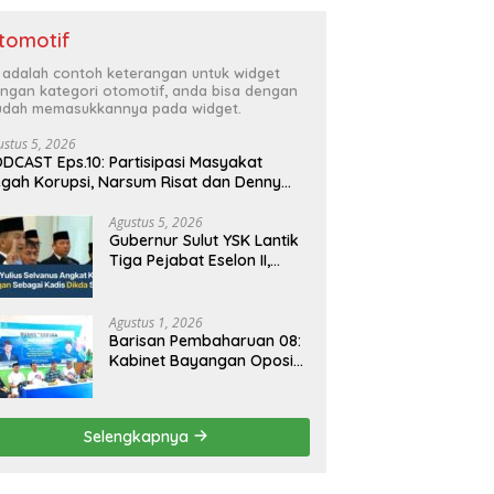
tomotif
i adalah contoh keterangan untuk widget
ngan kategori otomotif, anda bisa dengan
dah memasukkannya pada widget.
ustus 5, 2026
DCAST Eps.10: Partisipasi Masyakat
gah Korupsi, Narsum Risat dan Denny
santo.SH
Agustus 5, 2026
Gubernur Sulut YSK Lantik
Tiga Pejabat Eselon II,
Perkuat Kinerja Birokrasi
Agustus 1, 2026
Barisan Pembaharuan 08:
Kabinet Bayangan Oposisi
Jangan Ganggu Stabilitas
Nasional dan Program
Asta Cita Prabowo-Gibran
Selengkapnya