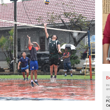
B
In
an
Ag
PO
Ce
Su