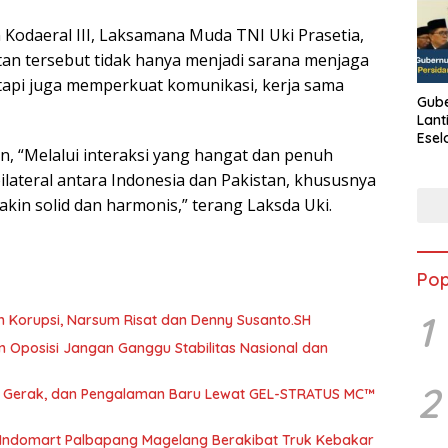
odaeral III, Laksamana Muda TNI Uki Prasetia,
tan tersebut tidak hanya menjadi sarana menjaga
tapi juga memperkuat komunikasi, kerja sama
Gube
Lant
Esel
 “Melalui interaksi yang hangat dan penuh
Kine
ateral antara Indonesia dan Pakistan, khususnya
kin solid dan harmonis,” terang Laksda Uki.
Pop
1
h Korupsi, Narsum Risat dan Denny Susanto.SH
 Oposisi Jangan Ganggu Stabilitas Nasional dan
2
a, Gerak, dan Pengalaman Baru Lewat GEL-STRATUS MC™
 Indomart Palbapang Magelang Berakibat Truk Kebakar