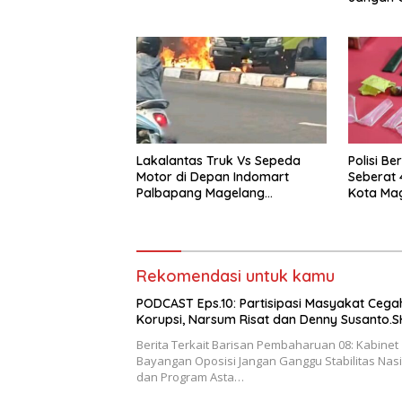
Nasional
Cita Pra
Lakalantas Truk Vs Sepeda
Polisi Be
Motor di Depan Indomart
Seberat 
Palbapang Magelang
Kota Mag
Berakibat Truk Kebakar
Rekomendasi untuk kamu
PODCAST Eps.10: Partisipasi Masyakat Cega
Korupsi, Narsum Risat dan Denny Susanto.S
Berita Terkait Barisan Pembaharuan 08: Kabinet
Bayangan Oposisi Jangan Ganggu Stabilitas Nas
dan Program Asta…