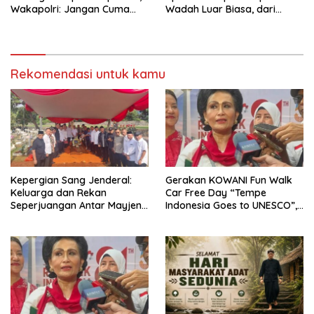
Wakapolri: Jangan Cuma
Wadah Luar Biasa, dari
Jadi Penonton, Jadilah
Polres hingga Panggung
Talenta Digital
Nasional
Rekomendasi untuk kamu
Kepergian Sang Jenderal:
Gerakan KOWANI Fun Walk
Keluarga dan Rekan
Car Free Day “Tempe
Seperjuangan Antar Mayjen
Indonesia Goes to UNESCO”,
TNI (Purn) CH Halomoan
Dorong Warisan Kuliner
Sidabutar ke Peristirahatan
Nusantara Mendunia
Terakhir