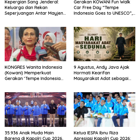
Kepergian Sang Jenderal:
Gerakan KOWANI Fun Walk
Keluarga dan Rekan
Car Free Day “Tempe
Seperjuangan Antar Mayjen
Indonesia Goes to UNESCO”,
TNI (Purn) CH Halomoan
Dorong Warisan Kuliner
Sidabutar ke Peristirahatan
Nusantara Mendunia
Terakhir
KONGRES Wanita Indonesia
9 Agustus, Andy Java Ajak
(Kowani) Memperkuat
Hormati Kearifan
Gerakan ‘Tempe Indonesia
Masyarakat Adat sebagai
Goes to Unesco”
Solusi Krisis Lingkungan
35.936 Anak Muda Main
Ketua IESPA Ibnu Riza
Bareng di Kapolri Cup 2026,
Apresiasi Kapolri Cup 2026: