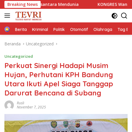
Langsung
er Nusantara Mendunia
Breaking News
KONGRES Wanita Indonesia (Ko
ke
konten
Home
Berita
Kriminal
Politik
Otomotif
Olahraga
Tag Ber
Beranda
Uncategorized
Uncategorized
Perkuat Sinergi Hadapi Musim
Hujan, Perhutani KPH Bandung
Utara Ikuti Apel Siaga Tanggap
Darurat Bencana di Subang
Rusli
November 7, 2025