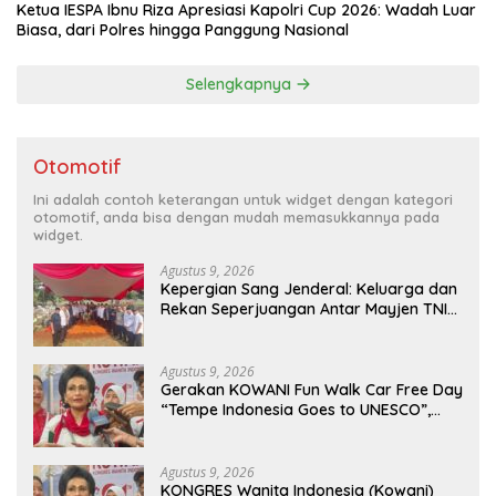
Ketua IESPA Ibnu Riza Apresiasi Kapolri Cup 2026: Wadah Luar
Biasa, dari Polres hingga Panggung Nasional
Selengkapnya
Otomotif
Ini adalah contoh keterangan untuk widget dengan kategori
otomotif, anda bisa dengan mudah memasukkannya pada
widget.
Agustus 9, 2026
Kepergian Sang Jenderal: Keluarga dan
Rekan Seperjuangan Antar Mayjen TNI
(Purn) CH Halomoan Sidabutar ke
Peristirahatan Terakhir
Agustus 9, 2026
Gerakan KOWANI Fun Walk Car Free Day
“Tempe Indonesia Goes to UNESCO”,
Dorong Warisan Kuliner Nusantara
Mendunia
Agustus 9, 2026
KONGRES Wanita Indonesia (Kowani)