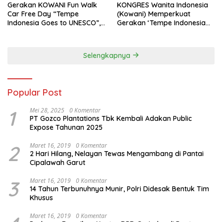
Gerakan KOWANI Fun Walk
KONGRES Wanita Indonesia
Car Free Day “Tempe
(Kowani) Memperkuat
Indonesia Goes to UNESCO”,
Gerakan ‘Tempe Indonesia
Dorong Warisan Kuliner
Goes to Unesco”
Nusantara Mendunia
Selengkapnya
Popular Post
1
Mei 28, 2025
0 Komentar
PT Gozco Plantations Tbk Kembali Adakan Public
Expose Tahunan 2025
2
Maret 16, 2019
0 Komentar
2 Hari Hilang, Nelayan Tewas Mengambang di Pantai
Cipalawah Garut
3
Maret 16, 2019
0 Komentar
14 Tahun Terbunuhnya Munir, Polri Didesak Bentuk Tim
Khusus
Maret 16, 2019
0 Komentar