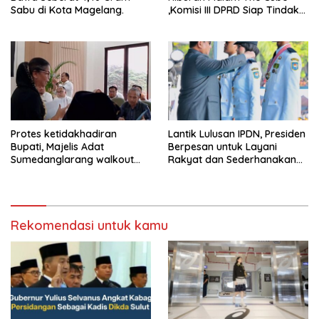
Sabu di Kota Magelang.
,Komisi III DPRD Siap Tindak
Tegas Jika Terbukti Bersalah
Protes ketidakhadiran
Lantik Lulusan IPDN, Presiden
Bupati, Majelis Adat
Berpesan untuk Layani
Sumedanglarang walkout
Rakyat dan Sederhanakan
saat audiensi di Sekda
Birokrasi
Sumedang
Rekomendasi untuk kamu