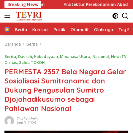
Langsung
Breaking News
Arsitektur Perekonomian Abad ke-21, Maklumat Merdeka 
ke
konten
Home
Berita
Kriminal
Politik
Otomotif
Olahraga
Tag Ber
Beranda
Berita
Berita
,
Daerah
,
Kebudayaan
,
Minahasa Utara
,
Nasional
,
NewsTV
,
Ormas
,
Sulut
,
TOKOH
‎PERMESTA 2357 Bela Negara Gelar
Sosialisasi Sumitronomic dan
Dukung Pengusulan Sumitro
Djojohadikusumo sebagai
Pahlawan Nasional‎
Tevritvadmin
Juni 3, 2026