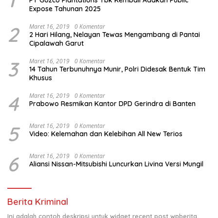
1
PT Gozco Plantations Tbk Kembali Adakan Public
Expose Tahunan 2025
2
Maret 16, 2019
0 Komentar
2 Hari Hilang, Nelayan Tewas Mengambang di Pantai
Cipalawah Garut
3
Maret 16, 2019
0 Komentar
14 Tahun Terbunuhnya Munir, Polri Didesak Bentuk Tim
Khusus
4
Maret 16, 2019
0 Komentar
Prabowo Resmikan Kantor DPD Gerindra di Banten
5
Maret 16, 2019
0 Komentar
Video: Kelemahan dan Kelebihan All New Terios
6
Maret 16, 2019
0 Komentar
Aliansi Nissan-Mitsubishi Luncurkan Livina Versi Mungil
Berita Kriminal
Ini adalah contoh deskripsi untuk widget recent post wpberita,