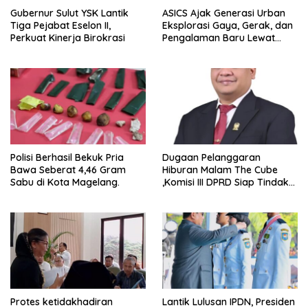
Gubernur Sulut YSK Lantik
ASICS Ajak Generasi Urban
Tiga Pejabat Eselon II,
Eksplorasi Gaya, Gerak, dan
Perkuat Kinerja Birokrasi
Pengalaman Baru Lewat
GEL-STRATUS MC™ Pop Up
Experience
Polisi Berhasil Bekuk Pria
Dugaan Pelanggaran
Bawa Seberat 4,46 Gram
Hiburan Malam The Cube
Sabu di Kota Magelang.
,Komisi III DPRD Siap Tindak
Tegas Jika Terbukti Bersalah
Protes ketidakhadiran
Lantik Lulusan IPDN, Presiden