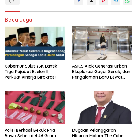
Baca Juga
Gubernur Sulut YSK Lantik
ASICS Ajak Generasi Urban
Tiga Pejabat Eselon II,
Eksplorasi Gaya, Gerak, dan
Perkuat Kinerja Birokrasi
Pengalaman Baru Lewat
GEL-STRATUS MC™ Pop Up
Experience
Polisi Berhasil Bekuk Pria
Dugaan Pelanggaran
Bawa Seberat 4,46 Gram
Hiburan Malam The Cube