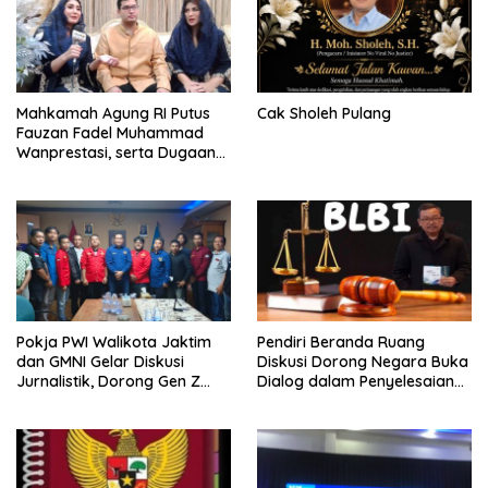
Mahkamah Agung RI Putus
Cak Sholeh Pulang
Fauzan Fadel Muhammad
Wanprestasi, serta Dugaan
Penyalahgunaan Dana dan
Aset PT GME
Pokja PWI Walikota Jaktim
Pendiri Beranda Ruang
dan GMNI Gelar Diskusi
Diskusi Dorong Negara Buka
Jurnalistik, Dorong Gen Z
Dialog dalam Penyelesaian
Kritis Bermedia Sosial
BLB