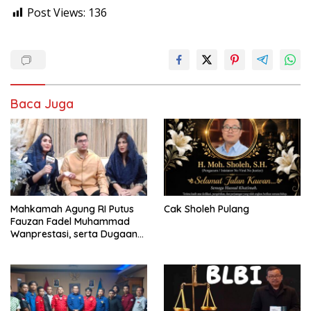
Post Views:
136
Baca Juga
Mahkamah Agung RI Putus
Cak Sholeh Pulang
Fauzan Fadel Muhammad
Wanprestasi, serta Dugaan
Penyalahgunaan Dana dan
Aset PT GME