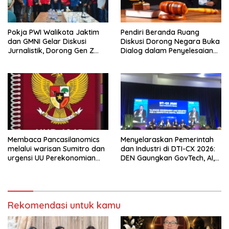
Pokja PWI Walikota Jaktim
Pendiri Beranda Ruang
dan GMNI Gelar Diskusi
Diskusi Dorong Negara Buka
Jurnalistik, Dorong Gen Z
Dialog dalam Penyelesaian
Kritis Bermedia Sosial
BLB
Membaca Pancasilanomics
Menyelaraskan Pemerintah
melalui warisan Sumitro dan
dan Industri di DTI-CX 2026:
urgensi UU Perekonomian
DEN Gaungkan GovTech, AI,
Nasional
dan Keamanan Holistik untuk
Ekonomi Digital yang
Kompetitif
Rekomendasi untuk kamu