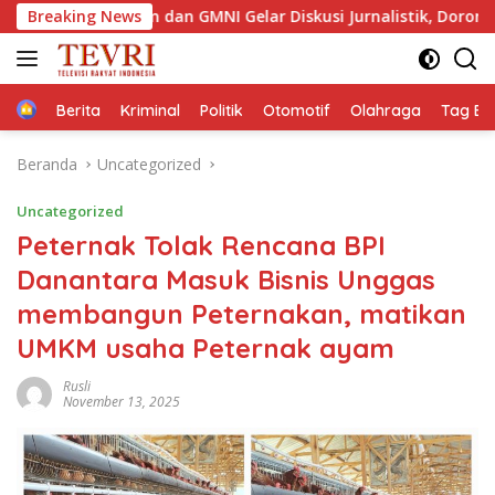
Langsung
ktim dan GMNI Gelar Diskusi Jurnalistik, Dorong Gen Z Kritis Be
Breaking News
ke
konten
Home
Berita
Kriminal
Politik
Otomotif
Olahraga
Tag Ber
Beranda
Uncategorized
Uncategorized
Peternak Tolak Rencana BPI
Danantara Masuk Bisnis Unggas
membangun Peternakan, matikan
UMKM usaha Peternak ayam
Rusli
November 13, 2025