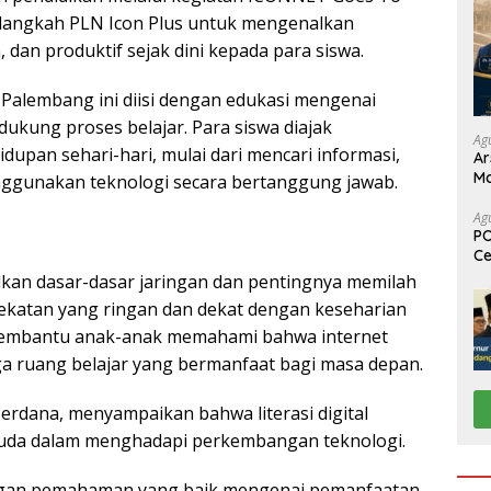
tu langkah PLN Icon Plus untuk mengenalkan
 dan produktif sejak dini kepada para siswa.
5 Palembang ini diisi dengan edukasi mengenai
kung proses belajar. Para siswa diajak
Ag
upan sehari-hari, mulai dari mencari informasi,
Ar
Ma
gunakan teknologi secara bertanggung jawab.
Pa
Ag
PO
Ce
Su
alkan dasar-dasar jaringan dan pentingnya memilah
ndekatan yang ringan dan dekat dengan keseharian
t membantu anak-anak memahami bahwa internet
ga ruang belajar yang bermanfaat bagi masa depan.
Perdana, menyampaikan bahwa literasi digital
muda dalam menghadapi perkembangan teknologi.
 dengan pemahaman yang baik mengenai pemanfaatan