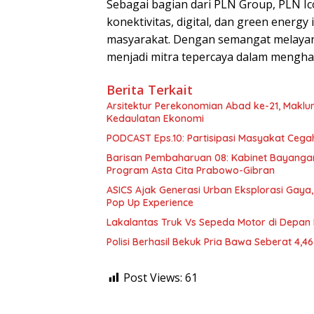
Sebagai bagian dari PLN Group, PLN I
konektivitas, digital, dan green ener
masyarakat. Dengan semangat melayani
menjadi mitra tepercaya dalam menghad
Berita Terkait
Arsitektur Perekonomian Abad ke-21, Makl
Kedaulatan Ekonomi
PODCAST Eps.10: Partisipasi Masyakat Cega
Barisan Pembaharuan 08: Kabinet Bayangan
Program Asta Cita Prabowo-Gibran
ASICS Ajak Generasi Urban Eksplorasi Gay
Pop Up Experience
Lakalantas Truk Vs Sepeda Motor di Depan
Polisi Berhasil Bekuk Pria Bawa Seberat 4,
Post Views:
61