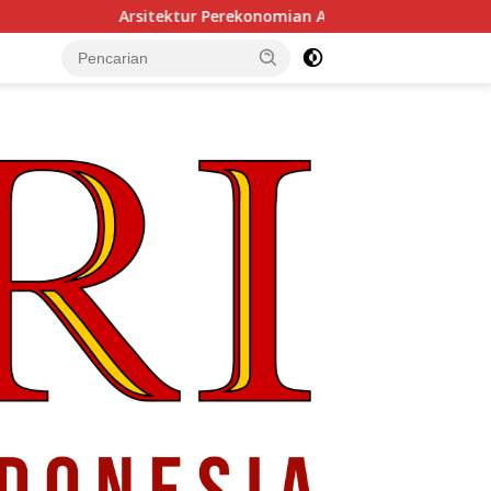
erekonomian Abad ke-21, Maklumat Merdeka Barat, dan Jalan P