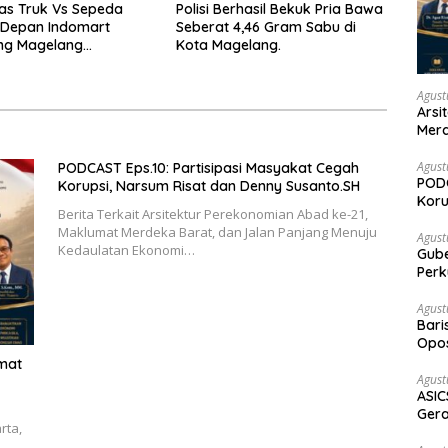
as Truk Vs Sepeda
Polisi Berhasil Bekuk Pria Bawa
 Depan Indomart
Seberat 4,46 Gram Sabu di
ng Magelang
Kota Magelang.
t Truk Kebakar
Agust
Arsi
Merd
Ked
Agust
PODCAST Eps.10: Partisipasi Masyakat Cegah
PODC
Korupsi, Narsum Risat dan Denny Susanto.SH
Koru
Berita Terkait Arsitektur Perekonomian Abad ke-21,
Maklumat Merdeka Barat, dan Jalan Panjang Menuju
Agust
Kedaulatan Ekonomi…
Gubernur Su
Perk
Agust
Bari
Opos
Prog
umat
Agust
ASIC
Gera
rta,
STR