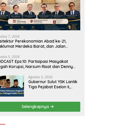
ustus 7, 2026
sitektur Perekonomian Abad ke-21,
klumat Merdeka Barat, dan Jalan
njang Menuju Kedaulatan Ekonomi
ustus 5, 2026
DCAST Eps.10: Partisipasi Masyakat
gah Korupsi, Narsum Risat dan Denny
santo.SH
Agustus 5, 2026
Gubernur Sulut YSK Lantik
Tiga Pejabat Eselon II,
Perkuat Kinerja Birokrasi
Selengkapnya