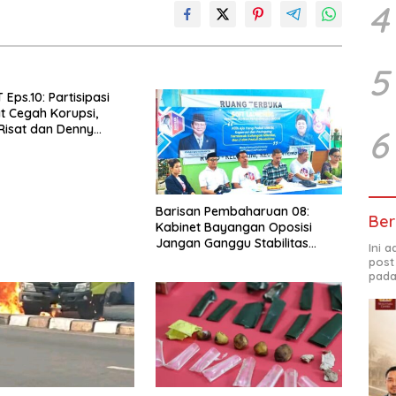
4
5
Eps.10: Partisipasi
 Cegah Korupsi,
Risat dan Denny
6
SH
Barisan Pembaharuan 08:
Ber
Kabinet Bayangan Oposisi
Jangan Ganggu Stabilitas
Ini 
Nasional dan Program Asta
post
Cita Prabowo-Gibran
pada