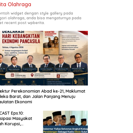
ita Olahraga
contoh widget dengan style gallery pada
gori olahraga, anda bisa mengaturnya pada
et recent post wpberita.
tektur Perekonomian Abad ke-21, Maklumat
eka Barat, dan Jalan Panjang Menuju
aulatan Ekonomi
AST Eps.10:
isipasi Masyakat
h Korupsi,
um Risat dan