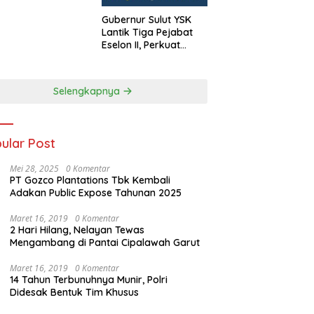
y Susanto.SH
Gubernur Sulut YSK
Lantik Tiga Pejabat
Eselon II, Perkuat
Kinerja Birokrasi
Selengkapnya
ular Post
Mei 28, 2025
0 Komentar
PT Gozco Plantations Tbk Kembali
Adakan Public Expose Tahunan 2025
Maret 16, 2019
0 Komentar
2 Hari Hilang, Nelayan Tewas
Mengambang di Pantai Cipalawah Garut
Maret 16, 2019
0 Komentar
14 Tahun Terbunuhnya Munir, Polri
Didesak Bentuk Tim Khusus