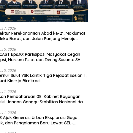
us 7, 2026
tektur Perekonomian Abad ke-21, Maklumat
eka Barat, dan Jalan Panjang Menuju
aulatan Ekonomi
us 5, 2026
AST Eps.10: Partisipasi Masyakat Cegah
psi, Narsum Risat dan Denny Susanto.SH
us 5, 2026
lut YSK Lantik Tiga Pejabat Eselon II,
uat Kinerja Birokrasi
us 1, 2026
san Pembaharuan 08: Kabinet Bayangan
isi Jangan Ganggu Stabilitas Nasional dan
ram Asta Cita Prabowo-Gibran
us 1, 2026
S Ajak Generasi Urban Eksplorasi Gaya,
k, dan Pengalaman Baru Lewat GEL-
ATUS MC™ Pop Up Experience