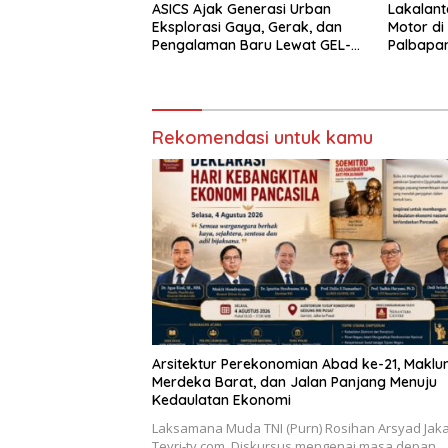
ASICS Ajak Generasi Urban
Lakalant
Eksplorasi Gaya, Gerak, dan
Motor di
Pengalaman Baru Lewat GEL-
Palbapa
STRATUS MC™ Pop Up
Berakiba
Experience
Rekomendasi untuk kamu
Arsitektur Perekonomian Abad ke-21, Makl
Merdeka Barat, dan Jalan Panjang Menuju
Kedaulatan Ekonomi
Laksamana Muda TNI (Purn) Rosihan Arsyad Jaka
Tevri-tv.com, Diskursus mengenai masa depan