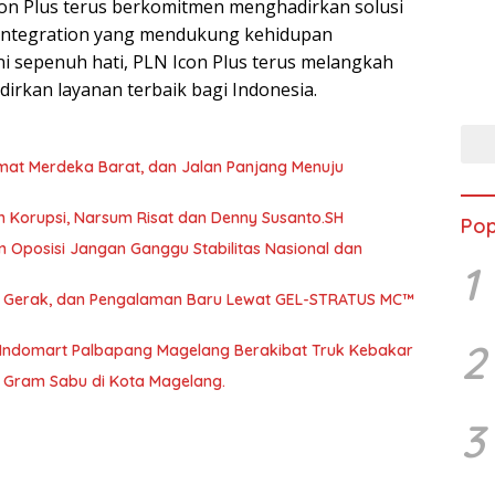
con Plus terus berkomitmen menghadirkan solusi
Denn
gy integration yang mendukung kehidupan
 sepenuh hati, PLN Icon Plus terus melangkah
irkan layanan terbaik bagi Indonesia.
umat Merdeka Barat, dan Jalan Panjang Menuju
h Korupsi, Narsum Risat dan Denny Susanto.SH
Pop
 Oposisi Jangan Ganggu Stabilitas Nasional dan
1
a, Gerak, dan Pengalaman Baru Lewat GEL-STRATUS MC™
2
 Indomart Palbapang Magelang Berakibat Truk Kebakar
46 Gram Sabu di Kota Magelang.
3