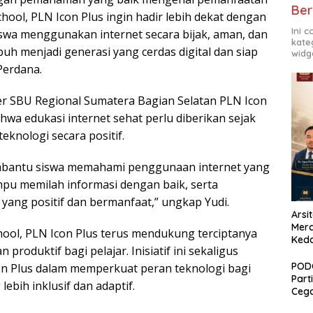
Ber
ool, PLN Icon Plus ingin hadir lebih dekat dengan
Ini 
swa menggunakan internet secara bijak, aman, dan
kate
uh menjadi generasi yang cerdas digital dan siap
widg
Perdana.
er SBU Regional Sumatera Bagian Selatan PLN Icon
wa edukasi internet sehat perlu diberikan sejak
knologi secara positif.
embantu siswa memahami penggunaan internet yang
u memilah informasi dengan baik, serta
yang positif dan bermanfaat,” ungkap Yudi.
Arsi
Merd
ol, PLN Icon Plus terus mendukung terciptanya
Ked
 produktif bagi pelajar. Inisiatif ini sekaligus
PODC
n Plus dalam memperkuat peran teknologi bagi
Part
ebih inklusif dan adaptif.
Cega
Nars