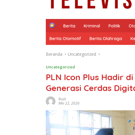
H
Berita
Kriminal
Politik
Ot
o
m
Berita Otomotif
Berita Olahraga
K
e
Beranda
Uncategorized
Uncategorized
PLN Icon Plus Hadir di
Generasi Cerdas Digit
Rusli
Mei 22, 2026