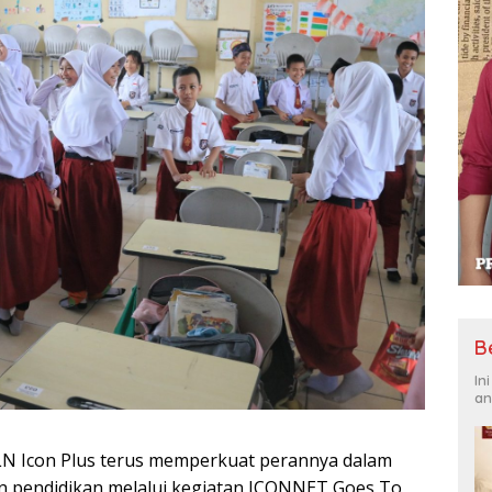
B
In
an
PLN Icon Plus terus memperkuat perannya dalam
gan pendidikan melalui kegiatan ICONNET Goes To