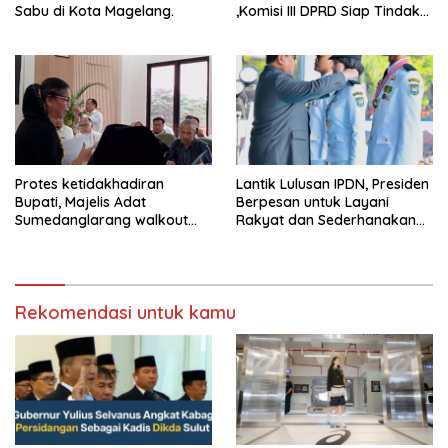
Sabu di Kota Magelang.
,Komisi III DPRD Siap Tindak
Tegas Jika Terbukti Bersalah
Protes ketidakhadiran
Lantik Lulusan IPDN, Presiden
Bupati, Majelis Adat
Berpesan untuk Layani
Sumedanglarang walkout
Rakyat dan Sederhanakan
saat audiensi di Sekda
Birokrasi
Sumedang
Rekomendasi untuk kamu