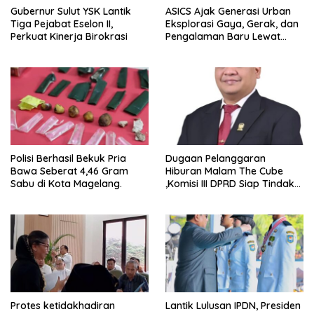
Gubernur Sulut YSK Lantik
ASICS Ajak Generasi Urban
Tiga Pejabat Eselon II,
Eksplorasi Gaya, Gerak, dan
Perkuat Kinerja Birokrasi
Pengalaman Baru Lewat
GEL-STRATUS MC™ Pop Up
Experience
Polisi Berhasil Bekuk Pria
Dugaan Pelanggaran
Bawa Seberat 4,46 Gram
Hiburan Malam The Cube
Sabu di Kota Magelang.
,Komisi III DPRD Siap Tindak
Tegas Jika Terbukti Bersalah
Protes ketidakhadiran
Lantik Lulusan IPDN, Presiden