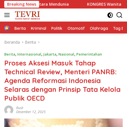
Langsung
ntara Mendunia
Breaking News
KONGRES Wanita Indonesia (Kowani) Me
ke
konten
Home
Berita
Kriminal
Politik
Otomotif
Olahraga
Tag Ber
Beranda
Berita
Berita
,
Internasional
,
Jakarta
,
Nasional
,
Pemerintahan
Proses Aksesi Masuk Tahap
Technical Review, Menteri PANRB:
Agenda Reformasi Indonesia
Selaras dengan Prinsip Tata Kelola
Publik OECD
Rusli
Desember 12, 2025