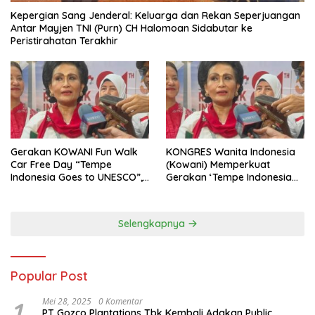
Kepergian Sang Jenderal: Keluarga dan Rekan Seperjuangan
Antar Mayjen TNI (Purn) CH Halomoan Sidabutar ke
Peristirahatan Terakhir
Gerakan KOWANI Fun Walk
KONGRES Wanita Indonesia
Car Free Day “Tempe
(Kowani) Memperkuat
Indonesia Goes to UNESCO”,
Gerakan ‘Tempe Indonesia
Dorong Warisan Kuliner
Goes to Unesco”
Nusantara Mendunia
Selengkapnya
Popular Post
1
Mei 28, 2025
0 Komentar
PT Gozco Plantations Tbk Kembali Adakan Public