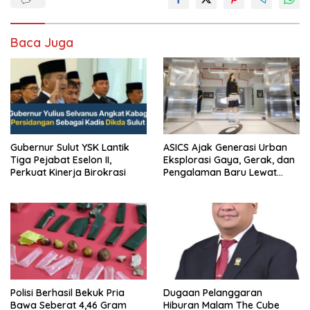
Baca Juga
Gubernur Sulut YSK Lantik
ASICS Ajak Generasi Urban
Tiga Pejabat Eselon II,
Eksplorasi Gaya, Gerak, dan
Perkuat Kinerja Birokrasi
Pengalaman Baru Lewat
GEL-STRATUS MC™ Pop Up
Experience
Polisi Berhasil Bekuk Pria
Dugaan Pelanggaran
Bawa Seberat 4,46 Gram
Hiburan Malam The Cube