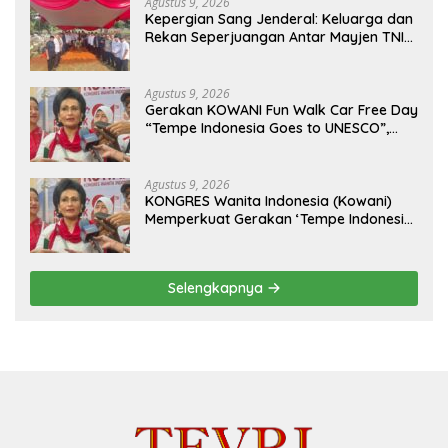
Agustus 9, 2026
Kepergian Sang Jenderal: Keluarga dan
Rekan Seperjuangan Antar Mayjen TNI
(Purn) CH Halomoan Sidabutar ke
Peristirahatan Terakhir
Agustus 9, 2026
Gerakan KOWANI Fun Walk Car Free Day
“Tempe Indonesia Goes to UNESCO”,
Dorong Warisan Kuliner Nusantara
Mendunia
Agustus 9, 2026
KONGRES Wanita Indonesia (Kowani)
Memperkuat Gerakan ‘Tempe Indonesia
Goes to Unesco”
Selengkapnya