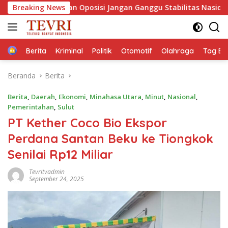
Langsung
ngan Oposisi Jangan Ganggu Stabilitas Nasional dan Program 
Breaking News
ke
konten
Home
Berita
Kriminal
Politik
Otomotif
Olahraga
Tag Ber
Beranda
Berita
Berita
,
Daerah
,
Ekonomi
,
Minahasa Utara
,
Minut
,
Nasional
,
Pemerintahan
,
Sulut
‎PT Kether Coco Bio Ekspor
Perdana Santan Beku ke Tiongkok
Senilai Rp12 Miliar
Tevritvadmin
September 24, 2025