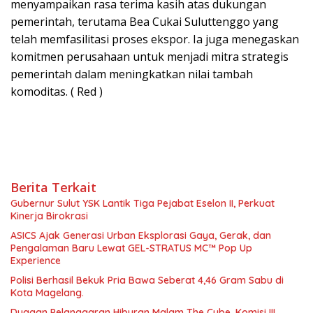
menyampaikan rasa terima kasih atas dukungan
pemerintah, terutama Bea Cukai Suluttenggo yang
telah memfasilitasi proses ekspor. Ia juga menegaskan
komitmen perusahaan untuk menjadi mitra strategis
pemerintah dalam meningkatkan nilai tambah
komoditas. ( Red )
Berita Terkait
Gubernur Sulut YSK Lantik Tiga Pejabat Eselon II, Perkuat
Kinerja Birokrasi
ASICS Ajak Generasi Urban Eksplorasi Gaya, Gerak, dan
Pengalaman Baru Lewat GEL-STRATUS MC™ Pop Up
Experience
Polisi Berhasil Bekuk Pria Bawa Seberat 4,46 Gram Sabu di
Kota Magelang.
Dugaan Pelanggaran Hiburan Malam The Cube ,Komisi III