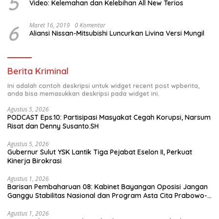
5
Video: Kelemahan dan Kelebihan All New Terios
6
Maret 16, 2019
0 Komentar
Aliansi Nissan-Mitsubishi Luncurkan Livina Versi Mungil
Berita Kriminal
Ini adalah contoh deskripsi untuk widget recent post wpberita,
anda bisa memasukkan deskripsi pada widget ini.
Agustus 5, 2026
PODCAST Eps.10: Partisipasi Masyakat Cegah Korupsi, Narsum
Risat dan Denny Susanto.SH
Agustus 5, 2026
Gubernur Sulut YSK Lantik Tiga Pejabat Eselon II, Perkuat
Kinerja Birokrasi
Agustus 1, 2026
Barisan Pembaharuan 08: Kabinet Bayangan Oposisi Jangan
Ganggu Stabilitas Nasional dan Program Asta Cita Prabowo-
Gibran
Agustus 1, 2026