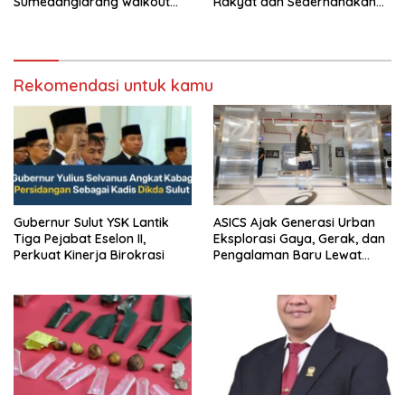
Sumedanglarang walkout
Rakyat dan Sederhanakan
saat audiensi di Sekda
Birokrasi
Sumedang
Rekomendasi untuk kamu
Gubernur Sulut YSK Lantik
ASICS Ajak Generasi Urban
Tiga Pejabat Eselon II,
Eksplorasi Gaya, Gerak, dan
Perkuat Kinerja Birokrasi
Pengalaman Baru Lewat
GEL-STRATUS MC™ Pop Up
Experience