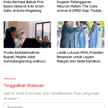
Polisi Berhasil Bekuk Pria
Dugaan Pelanggaran
Bawa Seberat 4,46 Gram
Hiburan Malam The Cube
Sabu di Kota Magelang.
,Komisi III DPRD Siap Tindak
Tegas Jika Terbukti Bersalah
Protes ketidakhadiran
Lantik Lulusan IPDN, Presiden
Bupati, Majelis Adat
Berpesan untuk Layani
Sumedanglarang walkout
Rakyat dan Sederhanakan
saat audiensi di Sekda
Birokrasi
Sumedang
Tinggalkan Balasan
Alamat email Anda tidak akan dipublikasikan.
Ruas yang wajib
ditandai
*