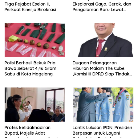
Tiga Pejabat Eselon II,
Eksplorasi Gaya, Gerak, dan
Perkuat Kinerja Birokrasi
Pengalaman Baru Lewat
GEL-STRATUS MC™ Pop Up
Experience
Polisi Berhasil Bekuk Pria
Dugaan Pelanggaran
Bawa Seberat 4,46 Gram
Hiburan Malam The Cube
Sabu di Kota Magelang.
,Komisi III DPRD Siap Tindak
Tegas Jika Terbukti Bersalah
Protes ketidakhadiran
Lantik Lulusan IPDN, Presiden
Bupati, Majelis Adat
Berpesan untuk Layani