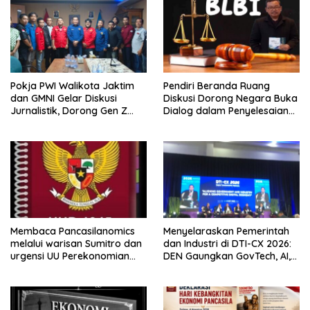
Pokja PWI Walikota Jaktim
Pendiri Beranda Ruang
dan GMNI Gelar Diskusi
Diskusi Dorong Negara Buka
Jurnalistik, Dorong Gen Z
Dialog dalam Penyelesaian
Kritis Bermedia Sosial
BLB
Membaca Pancasilanomics
Menyelaraskan Pemerintah
melalui warisan Sumitro dan
dan Industri di DTI-CX 2026:
urgensi UU Perekonomian
DEN Gaungkan GovTech, AI,
Nasional
dan Keamanan Holistik untuk
Ekonomi Digital yang
Kompetitif