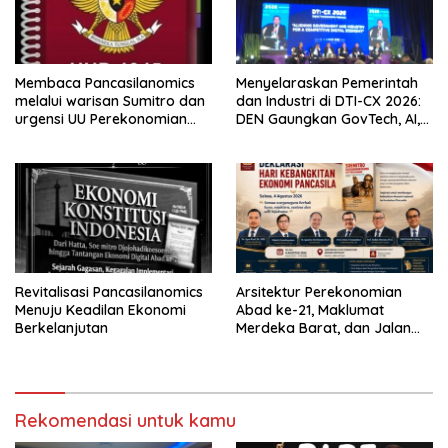
Membaca Pancasilanomics
Menyelaraskan Pemerintah
melalui warisan Sumitro dan
dan Industri di DTI-CX 2026:
urgensi UU Perekonomian
DEN Gaungkan GovTech, AI,
Nasional
dan Keamanan Holistik untuk
Ekonomi Digital yang
Kompetitif
Revitalisasi Pancasilanomics
Arsitektur Perekonomian
Menuju Keadilan Ekonomi
Abad ke-21, Maklumat
Berkelanjutan
Merdeka Barat, dan Jalan
Panjang Menuju Kedaulatan
Ekonomi
Rekomendasi untuk kamu