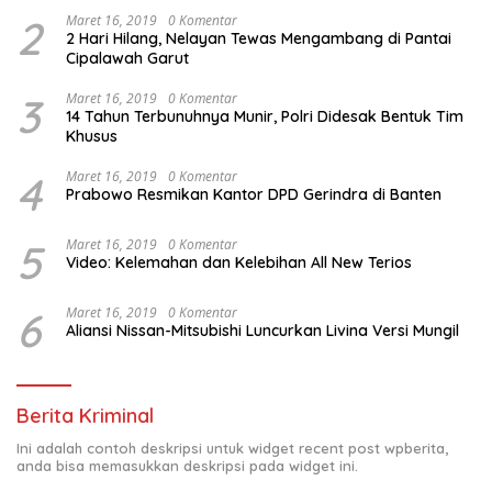
2
Maret 16, 2019
0 Komentar
2 Hari Hilang, Nelayan Tewas Mengambang di Pantai
Cipalawah Garut
3
Maret 16, 2019
0 Komentar
14 Tahun Terbunuhnya Munir, Polri Didesak Bentuk Tim
Khusus
4
Maret 16, 2019
0 Komentar
Prabowo Resmikan Kantor DPD Gerindra di Banten
5
Maret 16, 2019
0 Komentar
Video: Kelemahan dan Kelebihan All New Terios
6
Maret 16, 2019
0 Komentar
Aliansi Nissan-Mitsubishi Luncurkan Livina Versi Mungil
Berita Kriminal
Ini adalah contoh deskripsi untuk widget recent post wpberita,
anda bisa memasukkan deskripsi pada widget ini.