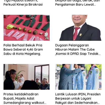
Tiga Pejabat Eselon II,
Eksplorasi Gaya, Gerak, dan
Perkuat Kinerja Birokrasi
Pengalaman Baru Lewat
GEL-STRATUS MC™ Pop Up
Experience
Polisi Berhasil Bekuk Pria
Dugaan Pelanggaran
Bawa Seberat 4,46 Gram
Hiburan Malam The Cube
Sabu di Kota Magelang.
,Komisi III DPRD Siap Tindak
Tegas Jika Terbukti Bersalah
Protes ketidakhadiran
Lantik Lulusan IPDN, Presiden
Bupati, Majelis Adat
Berpesan untuk Layani
Sumedanglarang walkout
Rakyat dan Sederhanakan