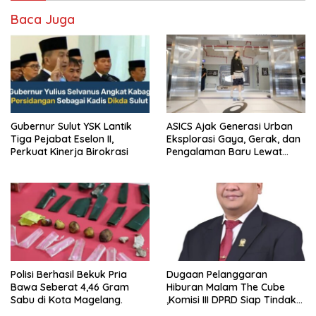
Baca Juga
Gubernur Sulut YSK Lantik
ASICS Ajak Generasi Urban
Tiga Pejabat Eselon II,
Eksplorasi Gaya, Gerak, dan
Perkuat Kinerja Birokrasi
Pengalaman Baru Lewat
GEL-STRATUS MC™ Pop Up
Experience
Polisi Berhasil Bekuk Pria
Dugaan Pelanggaran
Bawa Seberat 4,46 Gram
Hiburan Malam The Cube
Sabu di Kota Magelang.
,Komisi III DPRD Siap Tindak
Tegas Jika Terbukti Bersalah