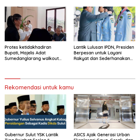
Protes ketidakhadiran
Lantik Lulusan IPDN, Presiden
Bupati, Majelis Adat
Berpesan untuk Layani
Sumedanglarang walkout
Rakyat dan Sederhanakan
saat audiensi di Sekda
Birokrasi
Sumedang
Rekomendasi untuk kamu
Gubernur Sulut YSK Lantik
ASICS Ajak Generasi Urban