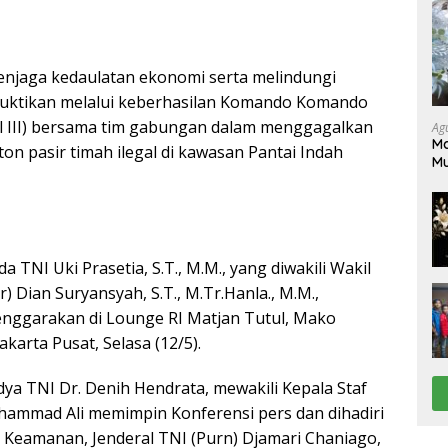
njaga kedaulatan ekonomi serta melindungi
buktikan melalui keberhasilan Komando Komando
al III) bersama tim gabungan dalam menggagalkan
Ag
Ma
on pasir timah ilegal di kawasan Pantai Indah
M
Pe
TNI Uki Prasetia, S.T., M.M., yang diwakili Wakil
) Dian Suryansyah, S.T., M.Tr.Hanla., M.M.,
enggarakan di Lounge RI Matjan Tutul, Mako
arta Pusat, Selasa (12/5).
a TNI Dr. Denih Hendrata, mewakili Kepala Staf
ammad Ali memimpin Konferensi pers dan dihadiri
n Keamanan, Jenderal TNI (Purn) Djamari Chaniago,