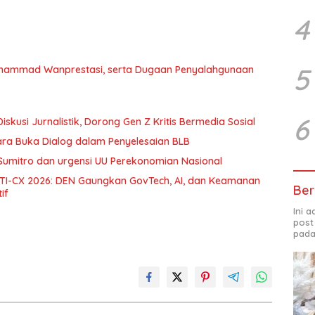
4
5
uhammad Wanprestasi, serta Dugaan Penyalahgunaan
6
skusi Jurnalistik, Dorong Gen Z Kritis Bermedia Sosial
ara Buka Dialog dalam Penyelesaian BLB
Sumitro dan urgensi UU Perekonomian Nasional
 DTI-CX 2026: DEN Gaungkan GovTech, AI, dan Keamanan
Ber
if
Ini 
post
pada