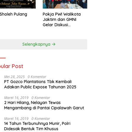
Sholeh Pulang
Pokja PWI Walikota
Jaktim dan GMNI
Gelar Diskusi
Jurnalistik, Dorong
Gen Z Kritis Bermedia
Sosial
Selengkapnya
ular Post
Mei 28, 2025
0 Komentar
PT Gozco Plantations Tbk Kembali
Adakan Public Expose Tahunan 2025
Maret 16, 2019
0 Komentar
2 Hari Hilang, Nelayan Tewas
Mengambang di Pantai Cipalawah Garut
Maret 16, 2019
0 Komentar
14 Tahun Terbunuhnya Munir, Polri
Didesak Bentuk Tim Khusus