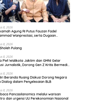
us 8, 2026
amah Agung RI Putus Fauzan Fadel
ammad Wanprestasi, serta Dugaan
yalahgunaan Dana dan Aset PT GME
us 8, 2026
Sholeh Pulang
us 8, 2026
a PWI Walikota Jaktim dan GMNI Gelar
usi Jurnalistik, Dorong Gen Z Kritis Bermedia
al
us 8, 2026
iri Beranda Ruang Diskusi Dorong Negara
 Dialog dalam Penyelesaian BLB
us 8, 2026
aca Pancasilanomics melalui warisan
tro dan urgensi UU Perekonomian Nasional