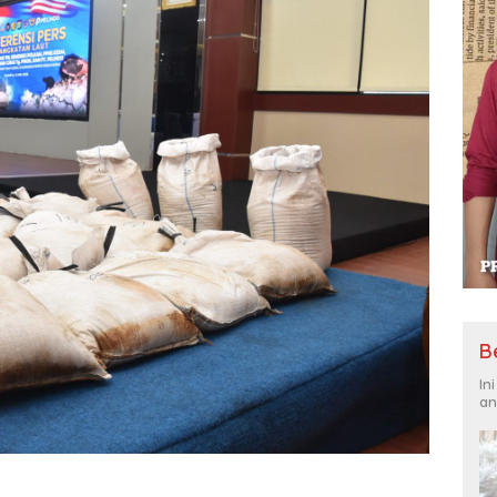
B
In
an