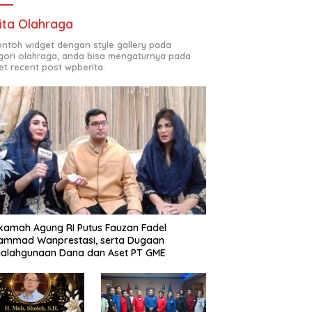
ita Olahraga
contoh widget dengan style gallery pada
gori olahraga, anda bisa mengaturnya pada
et recent post wpberita.
amah Agung RI Putus Fauzan Fadel
ammad Wanprestasi, serta Dugaan
yalahgunaan Dana dan Aset PT GME