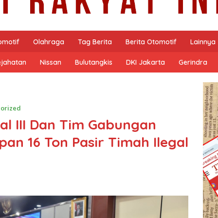
omotif
Olahraga
Tag Berita
Berita Otomotif
Lainnya
ejahatan
Nissan
Bulutangkis
DKI Jakarta
Gerindra
orized
al III Dan Tim Gabungan
an 16 Ton Pasir Timah Ilegal