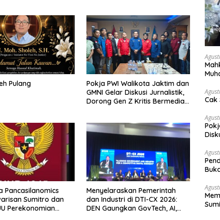
Agust
Mahk
Muh
Pen
eh Pulang
Pokja PWI Walikota Jaktim dan
Agust
GMNI Gelar Diskusi Jurnalistik,
Cak 
Dorong Gen Z Kritis Bermedia
Sosial
Agust
Pokj
Disk
Sosi
Agust
Pend
Buka
Agust
 Pancasilanomics
Menyelaraskan Pemerintah
Memb
warisan Sumitro dan
dan Industri di DTI-CX 2026:
Sumi
UU Perekonomian
DEN Gaungkan GovTech, AI,
dan Keamanan Holistik untuk