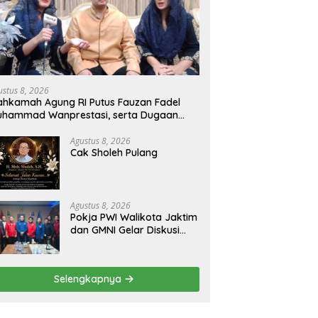
ustus 8, 2026
hkamah Agung RI Putus Fauzan Fadel
uhammad Wanprestasi, serta Dugaan
nyalahgunaan Dana dan Aset PT GME
Agustus 8, 2026
Cak Sholeh Pulang
Agustus 8, 2026
Pokja PWI Walikota Jaktim
dan GMNI Gelar Diskusi
Jurnalistik, Dorong Gen Z
Kritis Bermedia Sosial
Selengkapnya