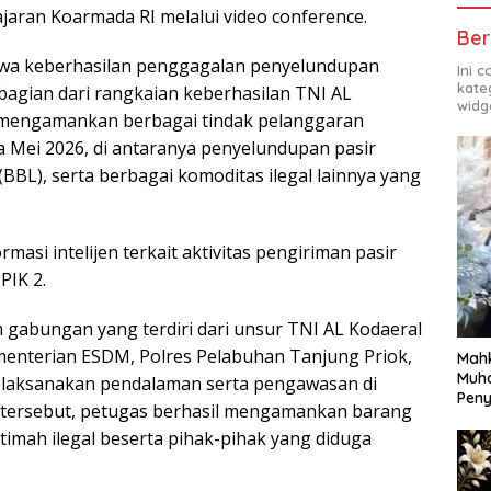
jajaran Koarmada RI melalui video conference.
Ber
wa keberhasilan penggagalan penyelundupan
Ini 
kate
 bagian dari rangkaian keberhasilan TNI AL
widg
 mengamankan berbagai tindak pelanggaran
a Mei 2026, di antaranya penyelundupan pasir
(BBL), serta berbagai komoditas ilegal lainnya yang
asi intelijen terkait aktivitas pengiriman pasir
 PIK 2.
m gabungan yang terdiri dari unsur TNI AL Kodaeral
 Kementerian ESDM, Polres Pelabuhan Tanjung Priok,
Mahk
Muh
elaksanakan pendalaman serta pengawasan di
Pen
asi tersebut, petugas berhasil mengamankan barang
 timah ilegal beserta pihak-pihak yang diduga