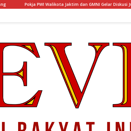
alikota Jaktim dan GMNI Gelar Diskusi Jurnalistik, Dorong Gen Z