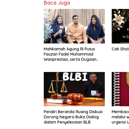
Baca Juga
Mahkamah Agung RI Putus
Cak Shol
Fauzan Fadel Muhammad
Wanprestasi, serta Dugaan
Penyalahgunaan Dana dan
Aset PT GME
Pendiri Beranda Ruang Diskusi
Membaca
Dorong Negara Buka Dialog
melalui 
dalam Penyelesaian BLB
urgensi 
Nasional