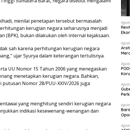
n Tinggi Sumatera Barat, negara disebut mengalami
hadi, menilai penetapan tersebut bermasalah
Agust
Revi
erhitungan kerugian negara seharusnya menjadi
Ekon
(BPK), bukan dilakukan oleh internal kejaksaan.
Agust
idak sah karena perhitungan kerugian negara
Arsi
Merd
ang,” ujar Syurya dalam keterangan tertulisnya.
Ked
Agust
serta UU Nomor 15 Tahun 2006 yang menegaskan
PODC
Koru
enang menetapkan kerugian negara. Bahkan,
ui putusan Nomor 28/PUU-XXIV/2026 juga
Agust
Gubernur Su
Perk
entawai yang menghitung sendiri kerugian negara
Agust
Bari
unjukkan indikasi kesewenang-wenangan dan
Opos
Prog
Agust