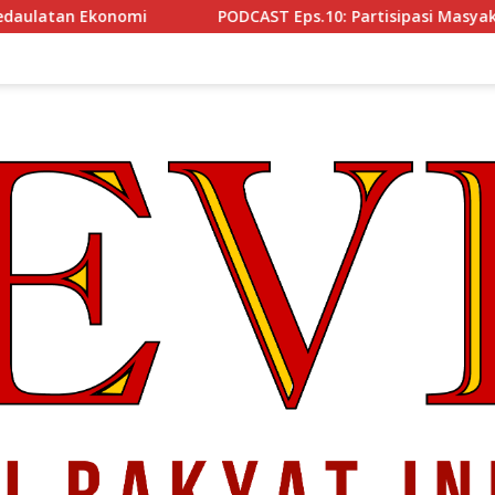
PODCAST Eps.10: Partisipasi Masyakat Cegah Korupsi, 