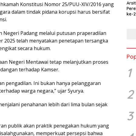
Arsi
ahkamah Konstitusi Nomor 25/PUU-XIV/2016 yang
Per
ra dalam tindak pidana korupsi harus bersifat
ke-2
nsi.
Merd
Jala
Ked
n Negeri Padang melalui putusan praperadilan
r 2025 telah menyatakan penetapan tersangka
engikat secara hukum.
Pop
an Negeri Mentawai tetap melanjutkan proses
1
idangan terhadap Kamser.
an pengadilan. Ini bukan hanya pelanggaran
2
terhadap warga negara,” ujar Syurya.
enjalani penahanan lebih dari lima bulan sejak
3
ran publik akan praktik penegakan hukum yang
i disalahgunakan, memperkuat persepsi bahwa