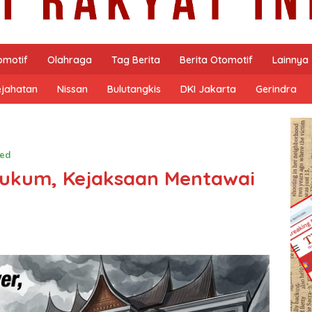
omotif
Olahraga
Tag Berita
Berita Otomotif
Lainnya
ejahatan
Nissan
Bulutangkis
DKI Jakarta
Gerindra
zed
ukum, Kejaksaan Mentawai