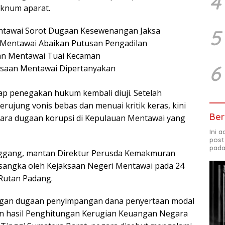
4
oknum aparat.
ntawai Sorot Dugaan Kesewenangan Jaksa
5
Mentawai Abaikan Putusan Pengadilan
an Mentawai Tuai Kecaman
6
saan Mentawai Dipertanyakan
p penegakan hukum kembali diuji. Setelah
rujung vonis bebas dan menuai kritik keras, kini
Ber
ara dugaan korupsi di Kepulauan Mentawai yang
Ini 
post
pada
nggang, mantan Direktur Perusda Kemakmuran
rsangka oleh Kejaksaan Negeri Mentawai pada 24
 Rutan Padang.
engan dugaan penyimpangan dana penyertaan modal
an hasil Penghitungan Kerugian Keuangan Negara