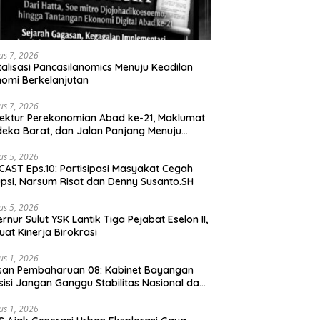
us 7, 2026
talisasi Pancasilanomics Menuju Keadilan
omi Berkelanjutan
us 7, 2026
tektur Perekonomian Abad ke-21, Maklumat
eka Barat, dan Jalan Panjang Menuju
aulatan Ekonomi
us 5, 2026
AST Eps.10: Partisipasi Masyakat Cegah
psi, Narsum Risat dan Denny Susanto.SH
us 5, 2026
lut YSK Lantik Tiga Pejabat Eselon II,
uat Kinerja Birokrasi
us 1, 2026
san Pembaharuan 08: Kabinet Bayangan
isi Jangan Ganggu Stabilitas Nasional dan
ram Asta Cita Prabowo-Gibran
us 1, 2026