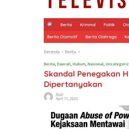
H
Berita
Kriminal
Politik
Ot
o
m
Berita Otomotif
Berita Olahraga
K
e
Beranda
Berita
Berita
,
Daerah
,
Hukum
,
Nasional
,
Uncategori
Skandal Penegakan H
Dipertanyakan
Rusli
April 11, 2026