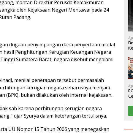
nggang, mantan Direktur Perusda Kemakmuran
rsangka oleh Kejaksaan Negeri Mentawai pada 24
 Rutan Padang.
Ag
Re
engan dugaan penyimpangan dana penyertaan modal
Ke
an hasil Penghitungan Kerugian Keuangan Negara
n Tinggi Sumatera Barat, negara disebut mengalami
hadi, menilai penetapan tersebut bermasalah
Ag
erhitungan kerugian negara seharusnya menjadi
PO
(BPK), bukan dilakukan oleh internal kejaksaan.
Ce
Su
idak sah karena perhitungan kerugian negara
ang,” ujar Syurya dalam keterangan tertulisnya.
serta UU Nomor 15 Tahun 2006 yang menegaskan