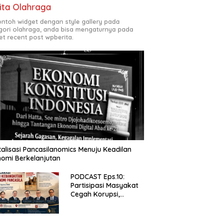
ita Olahraga
contoh widget dengan style gallery pada
gori olahraga, anda bisa mengaturnya pada
et recent post wpberita.
talisasi Pancasilanomics Menuju Keadilan
omi Berkelanjutan
PODCAST Eps.10:
Partisipasi Masyakat
Cegah Korupsi,
Narsum Risat dan
Denny Susanto.SH