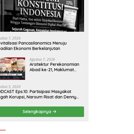
ustus 7, 2026
vitalisasi Pancasilanomics Menuju
adilan Ekonomi Berkelanjutan
Agustus 7, 2026
Arsitektur Perekonomian
Abad ke-21, Maklumat
Merdeka Barat, dan Jalan
Panjang Menuju
Kedaulatan Ekonomi
ustus 5, 2026
DCAST Eps.10: Partisipasi Masyakat
gah Korupsi, Narsum Risat dan Denny
santo.SH
Selengkapnya