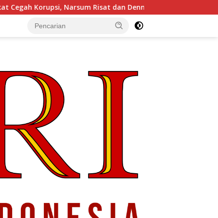
Narsum Risat dan Denny Susanto.SH
Gubernur Sulut YSK 