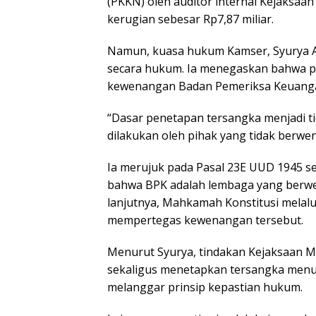
(PKKN) oleh auditor internal Kejaksaa
kerugian sebesar Rp7,87 miliar.
Namun, kuasa hukum Kamser, Syurya Al
secara hukum. Ia menegaskan bahwa p
kewenangan Badan Pemeriksa Keuangan 
“Dasar penetapan tersangka menjadi t
dilakukan oleh pihak yang tidak berwen
Ia merujuk pada Pasal 23E UUD 1945 
bahwa BPK adalah lembaga yang berw
lanjutnya, Mahkamah Konstitusi melal
mempertegas kewenangan tersebut.
Menurut Syurya, tindakan Kejaksaan M
sekaligus menetapkan tersangka men
melanggar prinsip kepastian hukum.