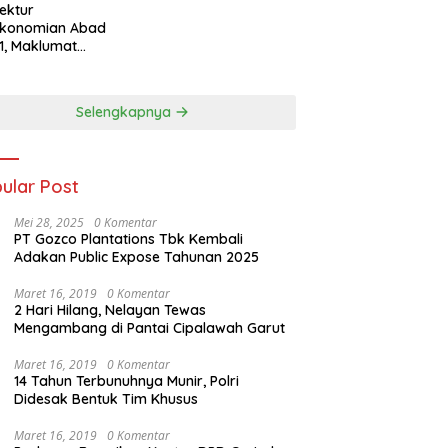
tektur
ekonomian Abad
1, Maklumat
eka Barat, dan
n Panjang Menuju
aulatan Ekonomi
Selengkapnya
ular Post
Mei 28, 2025
0 Komentar
PT Gozco Plantations Tbk Kembali
Adakan Public Expose Tahunan 2025
Maret 16, 2019
0 Komentar
2 Hari Hilang, Nelayan Tewas
Mengambang di Pantai Cipalawah Garut
Maret 16, 2019
0 Komentar
14 Tahun Terbunuhnya Munir, Polri
Didesak Bentuk Tim Khusus
Maret 16, 2019
0 Komentar