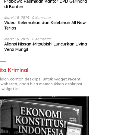
Prabowo Resmikan Kantor DPD Gerindra
di Banten
Maret 16, 2019
0 Komentar
Video: Kelemahan dan Kelebihan All New
Terios
Maret 16, 2019
0 Komentar
Aliansi Nissan-Mitsubishi Luncurkan Livina
Versi Mungil
ita Kriminal
adalah contoh deskripsi untuk widget recent
 wpberita, anda bisa memasukkan deskripsi
 widget ini.