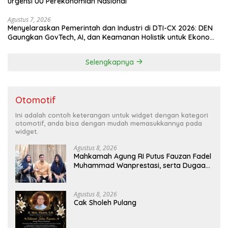
urgensi UU Perekonomian Nasional
Agustus 7, 2026
Menyelaraskan Pemerintah dan Industri di DTI-CX 2026: DEN
Gaungkan GovTech, AI, dan Keamanan Holistik untuk Ekonomi
Digital yang Kompetitif
Selengkapnya
Otomotif
Ini adalah contoh keterangan untuk widget dengan kategori
otomotif, anda bisa dengan mudah memasukkannya pada
widget.
Agustus 8, 2026
Mahkamah Agung RI Putus Fauzan Fadel
Muhammad Wanprestasi, serta Dugaan
Penyalahgunaan Dana dan Aset PT GME
Agustus 8, 2026
Cak Sholeh Pulang