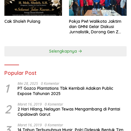
Cak Sholeh Pulang
Pokja PWI Walikota Jaktim
dan GMNI Gelar Diskusi
Jurnalistik, Dorong Gen Z
Kritis Bermedia Sosial
Selengkapnya
Popular Post
1
Mei 28, 2025
0 Komentar
PT Gozco Plantations Tbk Kembali Adakan Public
Expose Tahunan 2025
2
Maret 16, 2019
0 Komentar
2 Hari Hilang, Nelayan Tewas Mengambang di Pantai
Cipalawah Garut
3
Maret 16, 2019
0 Komentar
14 Tahun Terbunuhnya Munir, Polri Didesak Bentuk Tim