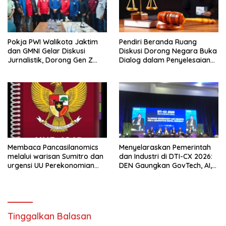
Pokja PWI Walikota Jaktim
Pendiri Beranda Ruang
dan GMNI Gelar Diskusi
Diskusi Dorong Negara Buka
Jurnalistik, Dorong Gen Z
Dialog dalam Penyelesaian
Kritis Bermedia Sosial
BLB
Membaca Pancasilanomics
Menyelaraskan Pemerintah
melalui warisan Sumitro dan
dan Industri di DTI-CX 2026:
urgensi UU Perekonomian
DEN Gaungkan GovTech, AI,
Nasional
dan Keamanan Holistik untuk
Ekonomi Digital yang
Kompetitif
Tinggalkan Balasan