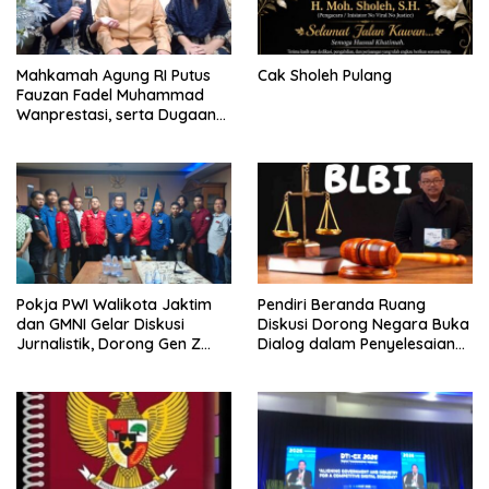
Mahkamah Agung RI Putus
Cak Sholeh Pulang
Fauzan Fadel Muhammad
Wanprestasi, serta Dugaan
Penyalahgunaan Dana dan
Aset PT GME
Pokja PWI Walikota Jaktim
Pendiri Beranda Ruang
dan GMNI Gelar Diskusi
Diskusi Dorong Negara Buka
Jurnalistik, Dorong Gen Z
Dialog dalam Penyelesaian
Kritis Bermedia Sosial
BLB