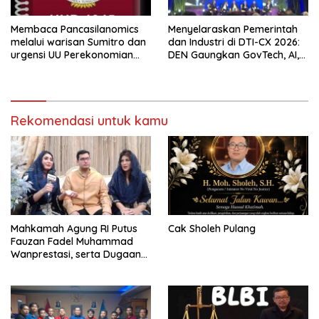
Membaca Pancasilanomics
Menyelaraskan Pemerintah
melalui warisan Sumitro dan
dan Industri di DTI-CX 2026:
urgensi UU Perekonomian
DEN Gaungkan GovTech, AI,
Nasional
dan Keamanan Holistik untuk
Ekonomi Digital yang
Kompetitif
Rekomendasi untuk kamu
Mahkamah Agung RI Putus
Cak Sholeh Pulang
Fauzan Fadel Muhammad
Wanprestasi, serta Dugaan
Penyalahgunaan Dana dan
Aset PT GME