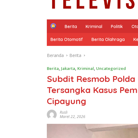
H
Berita
Kriminal
Politik
Ot
o
m
Berita Otomotif
Berita Olahraga
K
e
Beranda
Berita
Berita
,
Jakarta
,
Kriminal
,
Uncategorized
Subdit Resmob Polda
Tersangka Kasus Pe
Cipayung
Rusli
Maret 22, 2026