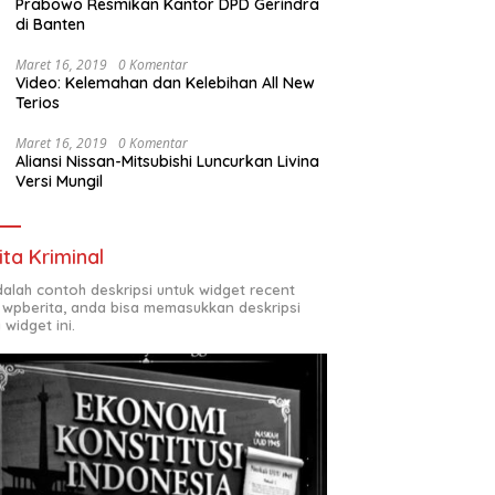
Prabowo Resmikan Kantor DPD Gerindra
di Banten
Maret 16, 2019
0 Komentar
Video: Kelemahan dan Kelebihan All New
Terios
Maret 16, 2019
0 Komentar
Aliansi Nissan-Mitsubishi Luncurkan Livina
Versi Mungil
ita Kriminal
adalah contoh deskripsi untuk widget recent
 wpberita, anda bisa memasukkan deskripsi
 widget ini.