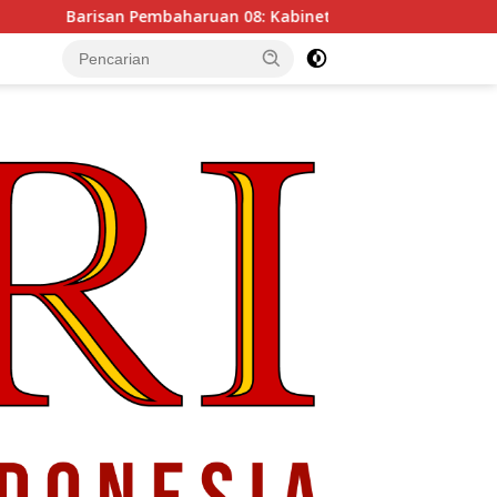
embaharuan 08: Kabinet Bayangan Oposisi Jangan Ganggu Stabil