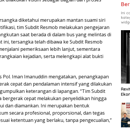
Ber
Ini 
kate
ersangka diketahui merupakan mantan suami siri
widg
tifikasi, tim Subdit Resmob melakukan pengejaran
gkutan saat berada di dalam bus yang melintas di
 ini, tersangka telah dibawa ke Subdit Resmob
enjalani pemeriksaan lebih lanjut, sementara
rangkaian kejadian, serta melengkapi alat bukti
s Pol. Iman Imanuddin mengatakan, penangkapan
erak cepat dan pendalaman intensif yang dilakukan
Revi
gumpulkan keterangan di lapangan. “Tim Subdit
Ekon
 bergerak cepat melakukan penyelidikan hingga
hui dan diamankan. Ini merupakan bentuk
 secara profesional, proporsional, dan tegas
suai ketentuan yang berlaku, tanpa pengecualian,”