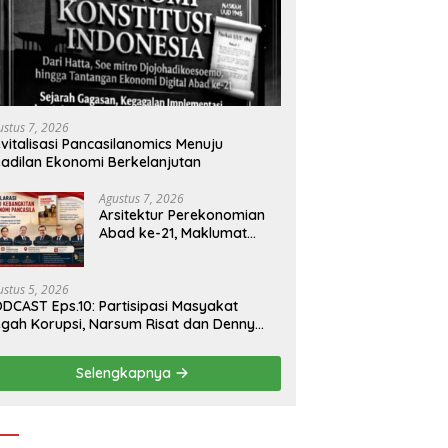
ustus 7, 2026
vitalisasi Pancasilanomics Menuju
adilan Ekonomi Berkelanjutan
Agustus 7, 2026
Arsitektur Perekonomian
Abad ke-21, Maklumat
Merdeka Barat, dan Jalan
Panjang Menuju
Kedaulatan Ekonomi
ustus 5, 2026
DCAST Eps.10: Partisipasi Masyakat
gah Korupsi, Narsum Risat dan Denny
santo.SH
Selengkapnya