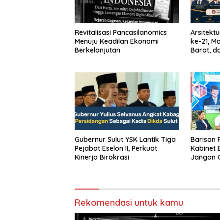
Revitalisasi Pancasilanomics
Arsitekt
Menuju Keadilan Ekonomi
ke-21, M
Berkelanjutan
Barat, d
Menuju 
Gubernur Sulut YSK Lantik Tiga
Barisan
Pejabat Eselon II, Perkuat
Kabinet 
Kinerja Birokrasi
Jangan G
Nasional
Cita Pra
Rekomendasi untuk kamu