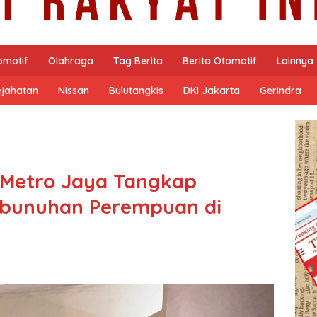
omotif
Olahraga
Tag Berita
Berita Otomotif
Lainnya
ejahatan
Nissan
Bulutangkis
DKI Jakarta
Gerindra
 Metro Jaya Tangkap
mbunuhan Perempuan di