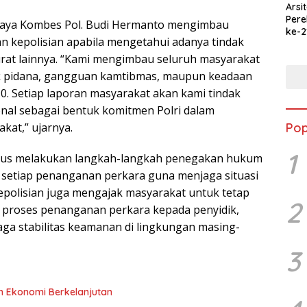
Arsi
Per
 Jaya Kombes Pol. Budi Hermanto mengimbau
ke-2
 kepolisian apabila mengetahui adanya tindak
Merd
Jala
urat lainnya. “Kami mengimbau seluruh masyarakat
Ked
ak pidana, gangguan kamtibmas, maupun keadaan
110. Setiap laporan masyarakat akan kami tindak
sional sebagai bentuk komitmen Polri dalam
Pop
at,” ujarnya.
1
erus melakukan langkah-langkah penegakan hukum
m setiap penanganan perkara guna menjaga situasi
epolisian juga mengajak masyarakat untuk tetap
2
proses penanganan perkara kepada penyidik,
a stabilitas keamanan di lingkungan masing-
3
an Ekonomi Berkelanjutan