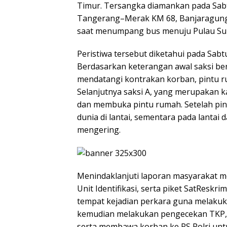
Timur. Tersangka diamankan pada Sabtu 
Tangerang–Merak KM 68, Banjaragung,
saat menumpang bus menuju Pulau Su
Peristiwa tersebut diketahui pada Sabtu
Berdasarkan keterangan awal saksi ber
mendatangi kontrakan korban, pintu r
Selanjutnya saksi A, yang merupakan 
dan membuka pintu rumah. Setelah pi
dunia di lantai, sementara pada lantai 
mengering.
Menindaklanjuti laporan masyarakat mel
Unit Identifikasi, serta piket SatResk
tempat kejadian perkara guna melaku
kemudian melakukan pengecekan TKP, m
serta membawa korban ke RS Polri untu