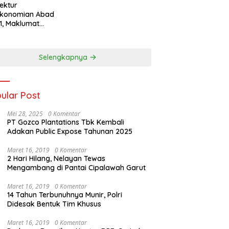
tektur
ekonomian Abad
1, Maklumat
eka Barat, dan
n Panjang Menuju
aulatan Ekonomi
Selengkapnya
ular Post
Mei 28, 2025
0 Komentar
PT Gozco Plantations Tbk Kembali
Adakan Public Expose Tahunan 2025
Maret 16, 2019
0 Komentar
2 Hari Hilang, Nelayan Tewas
Mengambang di Pantai Cipalawah Garut
Maret 16, 2019
0 Komentar
14 Tahun Terbunuhnya Munir, Polri
Didesak Bentuk Tim Khusus
Maret 16, 2019
0 Komentar