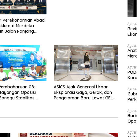
ur Perekonomian Abad
Agust
aklumat Merdeka
Revi
an Jalan Panjang
Ekon
Kedaulatan Ekonomi
Agust
Arsi
Merd
Ked
Agust
PODC
Koru
 Pembaharuan 08:
ASICS Ajak Generasi Urban
Agust
Bayangan Oposisi
Eksplorasi Gaya, Gerak, dan
Gubernur Su
anggu Stabilitas
Pengalaman Baru Lewat GEL-
Perk
 dan Program Asta
STRATUS MC™ Pop Up
bowo-Gibran
Experience
Agust
Bari
Opos
Prog
Agust