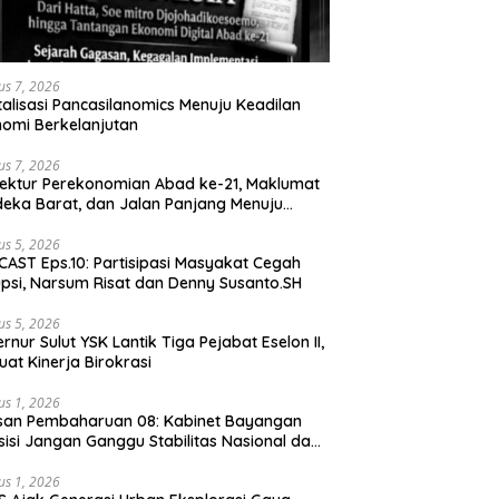
us 7, 2026
talisasi Pancasilanomics Menuju Keadilan
omi Berkelanjutan
us 7, 2026
tektur Perekonomian Abad ke-21, Maklumat
eka Barat, dan Jalan Panjang Menuju
aulatan Ekonomi
us 5, 2026
AST Eps.10: Partisipasi Masyakat Cegah
psi, Narsum Risat dan Denny Susanto.SH
us 5, 2026
lut YSK Lantik Tiga Pejabat Eselon II,
uat Kinerja Birokrasi
us 1, 2026
san Pembaharuan 08: Kabinet Bayangan
isi Jangan Ganggu Stabilitas Nasional dan
ram Asta Cita Prabowo-Gibran
us 1, 2026