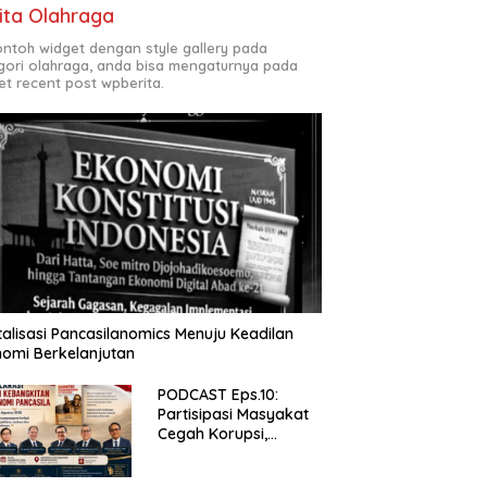
ita Olahraga
contoh widget dengan style gallery pada
gori olahraga, anda bisa mengaturnya pada
et recent post wpberita.
talisasi Pancasilanomics Menuju Keadilan
omi Berkelanjutan
PODCAST Eps.10:
Partisipasi Masyakat
Cegah Korupsi,
Narsum Risat dan
Denny Susanto.SH