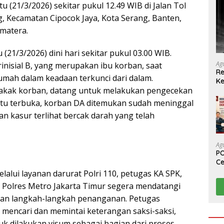
(21/3/2026) sekitar pukul 12.49 WIB di Jalan Tol
 Kecamatan Cipocok Jaya, Kota Serang, Banten,
matera.
 (21/3/2026) dini hari sekitar pukul 03.00 WIB.
Ag
inisial B, yang merupakan ibu korban, saat
Re
umah dalam keadaan terkunci dari dalam.
Ke
kakak korban, datang untuk melakukan pengecekan
ntu terbuka, korban DA ditemukan sudah meninggal
dan kasur terlihat bercak darah yang telah
Ag
PO
Ce
Su
alui layanan darurat Polri 110, petugas KA SPK,
rim Polres Metro Jakarta Timur segera mendatangi
kan langkah-langkah penanganan. Petugas
encari dan memintai keterangan saksi-saksi,
k dilakukan visum sebagai bagian dari proses