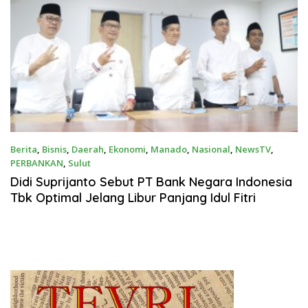
Berita
,
Bisnis
,
Daerah
,
Ekonomi
,
Manado
,
Nasional
,
NewsTV
,
PERBANKAN
,
Sulut
Maret 9, 2026
‎Didi Suprijanto Sebut PT Bank Negara Indonesia
Tbk Optimal Jelang Libur Panjang Idul Fitri