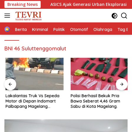
Langsung
-Gibran
Breaking News
ASICS Ajak Generasi Urban Eksplorasi Gaya, 
ke
konten
Home
Berita
Kriminal
Politik
Otomotif
Olahraga
Tag Ber
BNI 46 Suluttenggomalut
Lakalantas Truk Vs Sepeda
Polisi Berhasil Bekuk Pria
Motor di Depan Indomart
Bawa Seberat 4,46 Gram
Palbapang Magelang
Sabu di Kota Magelang.
Berakibat Truk Kebakar