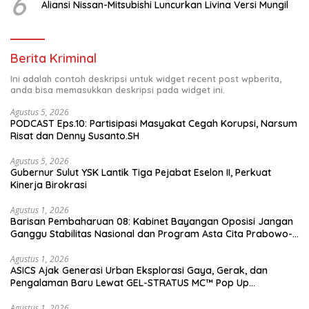
6
Aliansi Nissan-Mitsubishi Luncurkan Livina Versi Mungil
Berita Kriminal
Ini adalah contoh deskripsi untuk widget recent post wpberita,
anda bisa memasukkan deskripsi pada widget ini.
Agustus 5, 2026
PODCAST Eps.10: Partisipasi Masyakat Cegah Korupsi, Narsum
Risat dan Denny Susanto.SH
Agustus 5, 2026
Gubernur Sulut YSK Lantik Tiga Pejabat Eselon II, Perkuat
Kinerja Birokrasi
Agustus 1, 2026
Barisan Pembaharuan 08: Kabinet Bayangan Oposisi Jangan
Ganggu Stabilitas Nasional dan Program Asta Cita Prabowo-
Gibran
Agustus 1, 2026
ASICS Ajak Generasi Urban Eksplorasi Gaya, Gerak, dan
Pengalaman Baru Lewat GEL-STRATUS MC™ Pop Up
Experience
Agustus 1, 2026