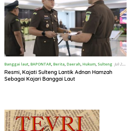
Banggai laut
,
BAPONTAR
,
Berita
,
Daerah
,
Hukum
,
Sulteng
Juli 22,
2025
Resmi, Kajati Sulteng Lantik Adnan Hamzah
Sebagai Kajari Banggai Laut