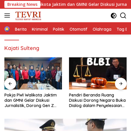
Langsung
a PWI Walikota Jaktim dan GMNI Gelar Diskusi Jurnalistik, Doron
Breaking News
ke
konten
Home
Berita
Kriminal
Politik
Otomotif
Olahraga
Tag Ber
Kajati Sulteng
Pendiri Beranda Ruang
Membaca Pancasilanomics
Diskusi Dorong Negara Buka
melalui warisan Sumitro dan
Dialog dalam Penyelesaian
urgensi UU Perekonomian
BLB
Nasional