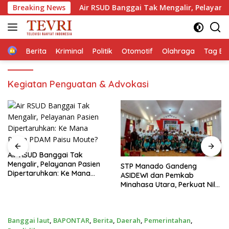
Langsung
urna
Breaking News
Air RSUD Banggai Tak Mengalir, Pelayanan Pasien
ke
konten
Home
Berita
Kriminal
Politik
Otomotif
Olahraga
Tag Ber
Kegiatan Penguatan & Advokasi
‎STP Manado Gandeng
Bakti Kesehatan Kodam
ASIDEWI dan Pemkab
Jaya – Polda Metro Jaya
Minahasa Utara, Perkuat Nilai
Layani 1.876 Masyarakat di
Jual UMKM Desa Wisata
Monas
Dimembe
Banggai laut
,
BAPONTAR
,
Berita
,
Daerah
,
Pemerintahan
,