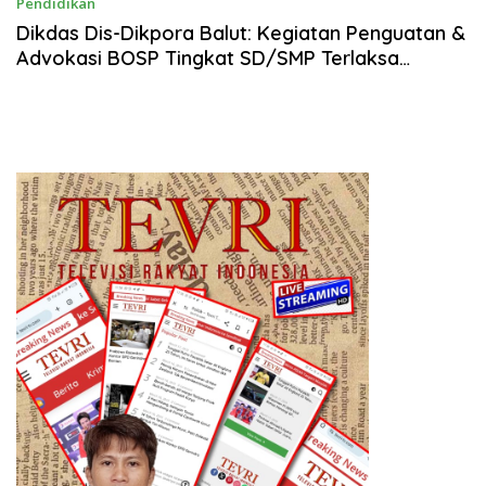
Pendidikan
Agustus 20, 2025
Dikdas Dis-Dikpora Balut: Kegiatan Penguatan &
Advokasi BOSP Tingkat SD/SMP Terlaksa
Lancar, Sukses, Hingga Hari Kedua/Terakhir