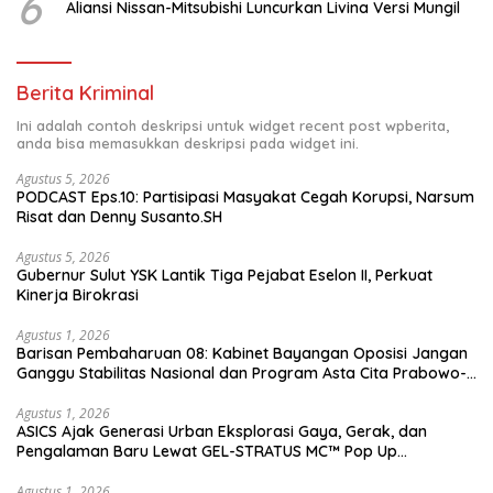
6
Aliansi Nissan-Mitsubishi Luncurkan Livina Versi Mungil
Berita Kriminal
Ini adalah contoh deskripsi untuk widget recent post wpberita,
anda bisa memasukkan deskripsi pada widget ini.
Agustus 5, 2026
PODCAST Eps.10: Partisipasi Masyakat Cegah Korupsi, Narsum
Risat dan Denny Susanto.SH
Agustus 5, 2026
Gubernur Sulut YSK Lantik Tiga Pejabat Eselon II, Perkuat
Kinerja Birokrasi
Agustus 1, 2026
Barisan Pembaharuan 08: Kabinet Bayangan Oposisi Jangan
Ganggu Stabilitas Nasional dan Program Asta Cita Prabowo-
Gibran
Agustus 1, 2026
ASICS Ajak Generasi Urban Eksplorasi Gaya, Gerak, dan
Pengalaman Baru Lewat GEL-STRATUS MC™ Pop Up
Experience
Agustus 1, 2026