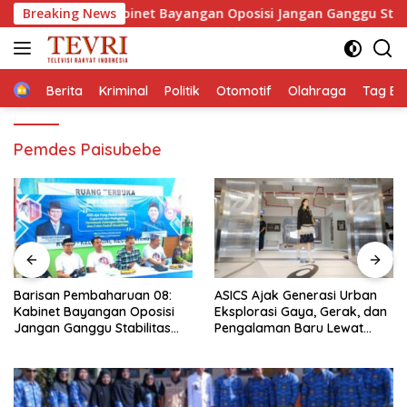
Langsung
uan 08: Kabinet Bayangan Oposisi Jangan Ganggu Stabilitas N
Breaking News
ke
konten
Home
Berita
Kriminal
Politik
Otomotif
Olahraga
Tag Ber
Pemdes Paisubebe
Barisan Pembaharuan 08:
ASICS Ajak Generasi Urban
Kabinet Bayangan Oposisi
Eksplorasi Gaya, Gerak, dan
Jangan Ganggu Stabilitas
Pengalaman Baru Lewat
Nasional dan Program Asta
GEL-STRATUS MC™ Pop Up
Cita Prabowo-Gibran
Experience