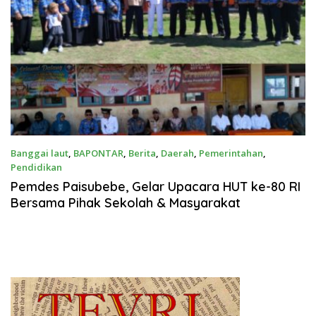
Banggai laut
,
BAPONTAR
,
Berita
,
Daerah
,
Pemerintahan
,
Pendidikan
Agustus 17, 2025
Pemdes Paisubebe, Gelar Upacara HUT ke-80 RI
Bersama Pihak Sekolah & Masyarakat