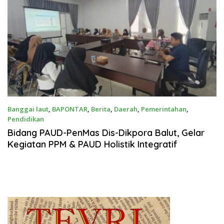
Banggai laut
,
BAPONTAR
,
Berita
,
Daerah
,
Pemerintahan
,
Pendidikan
Agustus 19, 2025
Bidang PAUD-PenMas Dis-Dikpora Balut, Gelar
Kegiatan PPM & PAUD Holistik Integratif